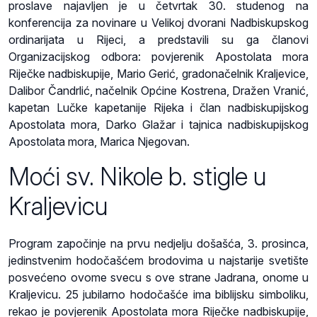
proslave najavljen je u četvrtak 30. studenog na
konferencija za novinare u Velikoj dvorani Nadbiskupskog
ordinarijata u Rijeci, a predstavili su ga članovi
Organizacijskog odbora: povjerenik Apostolata mora
Riječke nadbiskupije, Mario Gerić, gradonačelnik Kraljevice,
Dalibor Čandrlić, načelnik Općine Kostrena, Dražen Vranić,
kapetan Lučke kapetanije Rijeka i član nadbiskupijskog
Apostolata mora, Darko Glažar i tajnica nadbiskupijskog
Apostolata mora, Marica Njegovan.
Moći sv. Nikole b. stigle u
Kraljevicu
Program započinje na prvu nedjelju došašća, 3. prosinca,
jedinstvenim hodočašćem brodovima u najstarije svetište
posvećeno ovome svecu s ove strane Jadrana, onome u
Kraljevicu. 25 jubilarno hodočašće ima biblijsku simboliku,
rekao je povjerenik Apostolata mora Riječke nadbiskupije,