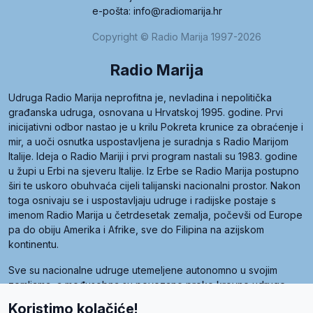
e-pošta: info@radiomarija.hr
Copyright © Radio Marija 1997-2026
Radio Marija
Udruga Radio Marija neprofitna je, nevladina i nepolitička
građanska udruga, osnovana u Hrvatskoj 1995. godine. Prvi
inicijativni odbor nastao je u krilu Pokreta krunice za obraćenje i
mir, a uoči osnutka uspostavljena je suradnja s Radio Marijom
Italije. Ideja o Radio Mariji i prvi program nastali su 1983. godine
u župi u Erbi na sjeveru Italije. Iz Erbe se Radio Marija postupno
širi te uskoro obuhvaća cijeli talijanski nacionalni prostor. Nakon
toga osnivaju se i uspostavljaju udruge i radijske postaje s
imenom Radio Marija u četrdesetak zemalja, počevši od Europe
pa do obiju Amerika i Afrike, sve do Filipina na azijskom
kontinentu.
Sve su nacionalne udruge utemeljene autonomno u svojim
zemljama, a međusobna su povezane preko krovne udruge
pod nazivom Svjetska obitelj Radio Marije (World Family of
Koristimo kolačiće!