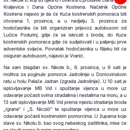
sv. Nikole b. koji su ujedno i uvertira u proslave Dana grada
Kraljevice i Dana Općine Kostrena. Načelnik Općine
Kostrena najavio je da će Kuća kostrenskih pomoraca biti
otvorena 1. prosinca, a u nedjelju 3. prosinca za
hodočasnike će biti organiziran prijevoz autobusom od
Lučice Podurinj, gdje će se iskrcati s broda, do Kuće
kostrenskih pomoraca gdje će sudjelovati i u paljenju prve
adventske svijeće. Povratak hodočasnika u Rijeku bit će
osiguran autobusom, najavio je Vranić.
Na sam blagdan sv. Nikole b., 6. prosinca, u 9 sati je
molitva za poginule pomorce Jadrolinije u Domovinskom
ratu u holu Palače Jadran (zgrada Jadrolinije). U 10 sati je
isplovljavanje MB Vid i spuštanje vijenca u more uz
odavanje počasti svima stradalima i nestalima na moru, a u
13 sati isplovljavanje MB Vid prema mjestu stradanja broda
„Igrane“ i „S. Nicolò“ te spuštanje vijenca u more uz
odavanje počasti kostrenskim pomorcima. U župama koje
slave sv. Nikolu b. kao svog nebeskog zaštitnika, mise će