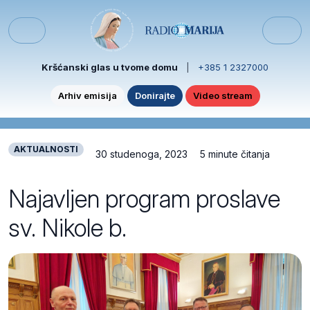
Skip to content
Skip to footer
Menu
Kršćanski glas u tvome domu
|
+385 1 2327000
Arhiv emisija
Donirajte
Video stream
AKTUALNOSTI
30 studenoga, 2023
5 minute čitanja
Najavljen program proslave
sv. Nikole b.