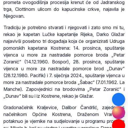
prometa ovogodišnja procesija krenut će od Jadranskog
trga, Ciottinom ulicom do kapucinske crkve, najavila je
Njegovan.
Tradiciju je potrebno stvarati i njegovati i zato smo mi tu,
rekao je kapetan Lučke kapetanije Rijeka, Darko Glažar
najavivši posebno tri događaja koja će organizirati Udruga
pomorskih kapetana Kostrena: 14. prosinca, spuštanje
vijenca u more za nastradale pomorce broda „Petar
Zoranić“ (14.12.1960. Bospor), 28. prosinca, spuštanje
vijenca u more za nastradale pomorce brod „Dunav“
(28.12.1980. Pacifik) i 7. siječnja 2024., spuštanje vijenca u
more za nastradale pomorce broda „Šabac“ (7.01.1962. La
Manche). Zapovjednici na brodovima „Petar Zoranić“ i
„Dunav“ bili su i iz Kostrene, rekao je Glažar.
Gradonačelnik Kraljevice, Dalibor Čandrlić, zajedno s
načelnikom Općine Kostrena, Draženom Vranićem,
potaknuo je vjernike na sudjelovanje u programu proslave