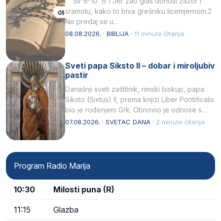
Sir 6-10 6 1 Jer zao glas donosi zazor i
sramotu, kako to biva grešniku licemjernom.2
Ne predaj se u…
08.08.2026. · BIBLIJA ·
11 minute čitanja
Sveti papa Siksto II – dobar i miroljubiv
pastir
Današnji sveti zaštitnik, rimski biskup, papa
Siksto (Sixtus) II, prema knjizi Liber Pontificalis
bio je rođenjem Grk. Obnovio je odnose s
afričkim…
07.08.2026. · SVETAC DANA ·
2 minute čitanja
Program Radio Marija
10:30
Milosti puna (R)
11:15
Glazba