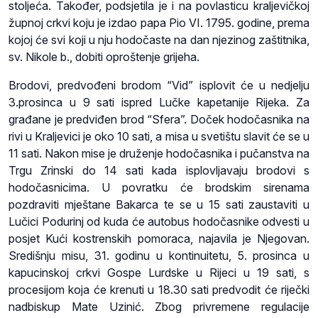
stoljeća. Također, podsjetila je i na povlasticu kraljevičkoj
župnoj crkvi koju je izdao papa Pio VI. 1795. godine, prema
kojoj će svi koji u nju hodočaste na dan njezinog zaštitnika,
sv. Nikole b., dobiti oproštenje grijeha.
Brodovi, predvođeni brodom “Vid” isplovit će u nedjelju
3.prosinca u 9 sati ispred Lučke kapetanije Rijeka. Za
građane je predviđen brod “Sfera”. Doček hodočasnika na
rivi u Kraljevici je oko 10 sati, a misa u svetištu slavit će se u
11 sati. Nakon mise je druženje hodočasnika i pučanstva na
Trgu Zrinski do 14 sati kada isplovljavaju brodovi s
hodočasnicima. U povratku će brodskim sirenama
pozdraviti mještane Bakarca te se u 15 sati zaustaviti u
Lučici Podurinj od kuda će autobus hodočasnike odvesti u
posjet Kući kostrenskih pomoraca, najavila je Njegovan.
Središnju misu, 31. godinu u kontinuitetu, 5. prosinca u
kapucinskoj crkvi Gospe Lurdske u Rijeci u 19 sati, s
procesijom koja će krenuti u 18.30 sati predvodit će riječki
nadbiskup Mate Uzinić. Zbog privremene regulacije