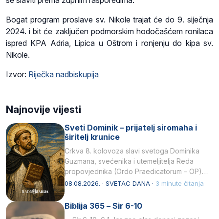
se slaviti prema župnim rasporedima.
Bogat program proslave sv. Nikole trajat će do 9. siječnja
2024. i bit će zaključen podmorskim hodočašćem ronilaca
ispred KPA Adria, Lipica u Oštrom i ronjenju do kipa sv.
Nikole.
Izvor:
Riječka nadbiskupija
Najnovije vijesti
Sveti Dominik – prijatelj siromaha i
širitelj krunice
Crkva 8. kolovoza slavi svetoga Dominika
Guzmana, svećenika i utemeljitelja Reda
propovjednika (Ordo Praedicatorum – OP).
Svojim životom, dubokom ljubavlju prema
08.08.2026. · SVETAC DANA ·
3 minute čitanja
Kristu…
Biblija 365 – Sir 6-10