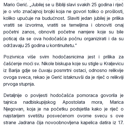
Mario Gerić. „Jubilej se u Bibliji slavi svakih 25 godina i riječ
je o vrlo značajnoj brojki koja ne govori toliko o prošlosti,
koliko upućuje na budućnost. Slaviti jedan jubilej je prilika
vratiti se izvorima, vratiti se temeljima i obnoviti onaj
početni zanos, obnoviti početne namjere koje su bile
poticaj da se ova hodočašća počnu organizirati i da su
održavaju 25 godina u kontinuitetu.“
Pozivnica više svim hodočasnicima jest i prilika za
čašćenje moći sv. Nikole biskupa koje su stigle u Kraljevicu
iz Barija gdje se čuvaju posmrtni ostaci, odnosno relikvije
ovoga sveca, rekao je Gerić istaknuvši da je riječ o relikviji
prvoga stupnja.
Detaljnije o povijesti hodočašća pomoraca govorila je
tajnica nadbiskupijskog Apostolata mora, Marica
Njegovan, koja je na početku podsjetila kako je riječ o
najstarijem svetištu posvećenom ovome svecu s ove
strane Jadrana čija novoobnovljena kapelica datira iz 17.