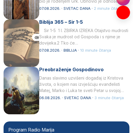
bio je rođenjem Grk. Obnovio je odnose s
afričkim…
07.08.2026. · SVETAC DANA ·
2 minute čitanja
Biblija 365 – Sir 1-5
Sir 1-5 1 I. ZBIRKA IZREKA Otajstvo mudrosti
Svaka je mudrost od Gospoda i s njime je
dovijeka.2 Tko će…
07.08.2026. · BIBLIJA ·
10 minute čitanja
Preobraženje Gospodinovo
Danas slavimo uzvišeni događaj iz Kristova
života, o kojem nas izvješćuju evanđelisti
Matej, Marko i Luka te sveti Petar u svojoj
drugoj…
06.08.2026. · SVETAC DANA ·
3 minute čitanja
Program Radio Marija