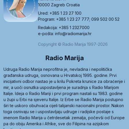
10000 Zagreb Croatia
Ured: +385 1 23 27 100
Program: +385 1 23 27 777; 099 502 00 52
Redakcija: +385 1 2327000
e-pošta: info@radiomarija.hr
Copyright © Radio Marija 1997-2026
Radio Marija
Udruga Radio Marija neprofitna je, nevladina i nepolitička
građanska udruga, osnovana u Hrvatskoj 1995. godine. Prvi
inicijativni odbor nastao je u krilu Pokreta krunice za obraćenje i
mir, a uoči osnutka uspostavljena je suradnja s Radio Marijom
Italije. Ideja o Radio Mariji i prvi program nastali su 1983. godine
u župi u Erbi na sjeveru Italije. Iz Erbe se Radio Marija postupno
širi te uskoro obuhvaća cijeli talijanski nacionalni prostor. Nakon
toga osnivaju se i uspostavljaju udruge i radijske postaje s
imenom Radio Marija u četrdesetak zemalja, počevši od Europe
pa do obiju Amerika i Afrike, sve do Filipina na azijskom