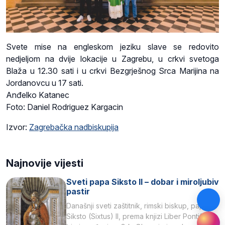
Svete mise na engleskom jeziku slave se redovito
nedjeljom na dvije lokacije u Zagrebu, u crkvi svetoga
Blaža u 12.30 sati i u crkvi Bezgrješnog Srca Marijina na
Jordanovcu u 17 sati.
Anđelko Katanec
Foto: Daniel Rodriguez Kargacin
Izvor:
Zagrebačka nadbiskupija
Najnovije vijesti
Sveti papa Siksto II – dobar i miroljubiv
pastir
Današnji sveti zaštitnik, rimski biskup, papa
Siksto (Sixtus) II, prema knjizi Liber Pontificalis