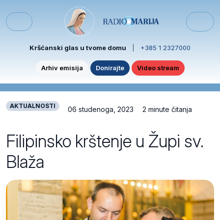
Skip to content
Skip to footer
Menu
Kršćanski glas u tvome domu
|
+385 1 2327000
Arhiv emisija
Donirajte
Video stream
AKTUALNOSTI
06 studenoga, 2023
2 minute čitanja
Filipinsko krštenje u Župi sv.
Blaža