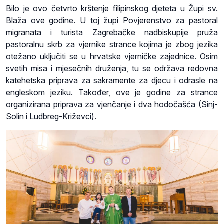
Bilo je ovo četvrto krštenje filipinskog djeteta u Župi sv.
Blaža ove godine. U toj župi Povjerenstvo za pastoral
migranata i turista Zagrebačke nadbiskupije pruža
pastoralnu skrb za vjernike strance kojima je zbog jezika
otežano uključiti se u hrvatske vjerničke zajednice. Osim
svetih misa i mjesečnih druženja, tu se održava redovna
katehetska priprava za sakramente za djecu i odrasle na
engleskom jeziku. Također, ove je godine za strance
organizirana priprava za vjenčanje i dva hodočašća (Sinj-
Solin i Ludbreg-Križevci).