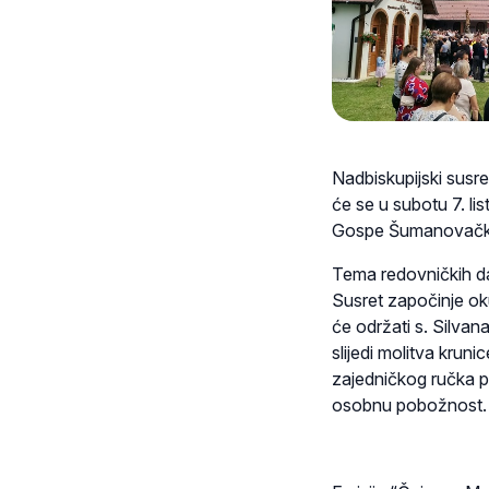
Nadbiskupijski susr
će se u subotu 7. l
Gospe Šumanovačke 
Tema redovničkih d
Susret započinje oku
će održati s. Silvan
slijedi molitva kruni
zajedničkog ručka p
osobnu pobožnost.