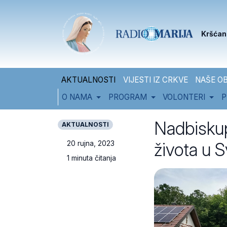
Skip to content
Skip to footer
Kršćan
AKTUALNOSTI
VIJESTI IZ CRKVE
NAŠE OB
O NAMA
PROGRAM
VOLONTERI
P
Nadbiskup
AKTUALNOSTI
života u 
20 rujna, 2023
1 minuta čitanja