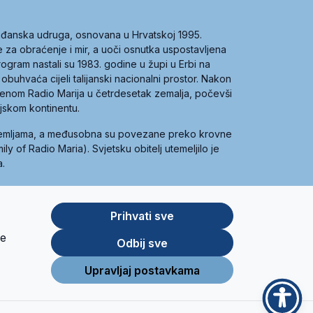
građanska udruga, osnovana u Hrvatskoj 1995.
ce za obraćenje i mir, a uoči osnutka uspostavljena
 program nastali su 1983. godine u župi u Erbi na
 obuhvaća cijeli talijanski nacionalni prostor. Nakon
 imenom Radio Marija u četrdesetak zemalja, počevši
ijskom kontinentu.
zemljama, a međusobna su povezane preko krovne
y of Radio Maria). Svjetsku obitelj utemeljilo je
a.
Prihvati sve
je
App
Google
Odbij sve
Store
Play
Upravljaj postavkama