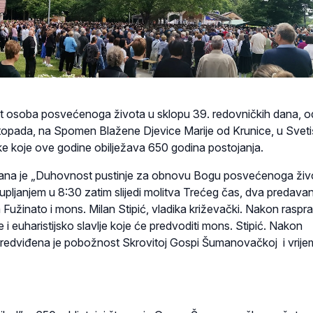
et osoba posvećenoga života u sklopu 39. redovničkih dana, o
istopada, na Spomen Blažene Djevice Marije od Krunice, u Sveti
koje ove godine obilježava 650 godina postojanja.
ana je „Duhovnost pustinje za obnovu Bogu posvećenoga živo
pljanjem u 8:30 zatim slijedi molitva Trećeg čas, dva predavan
a Fužinato i mons. Milan Stipić, vladika križevački. Nakon raspr
ce i euharistijsko slavlje koje će predvoditi mons. Stipić. Nakon
redviđena je pobožnost Skrovitoj Gospi Šumanovačkoj i vrije