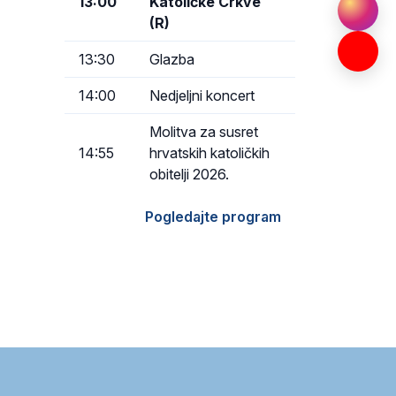
13:00
Katoličke Crkve
(R)
13:30
Glazba
14:00
Nedjeljni koncert
Molitva za susret
14:55
hrvatskih katoličkih
obitelji 2026.
Pogledajte program