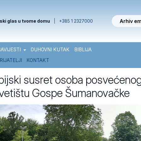
Arhiv em
ski glas u tvome domu
|
+385 1 2327000
AVIJESTI
DUHOVNI KUTAK
BIBLIJA
RIJATELJI
KONTAKT
ijski susret osoba posvećeno
Svetištu Gospe Šumanovačke