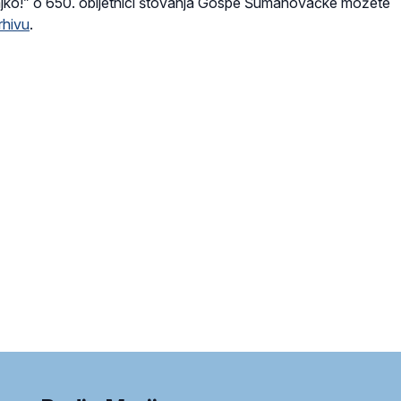
ajko!” o 650. obljetnici štovanja Gospe Šumanovačke možete
rhivu
.