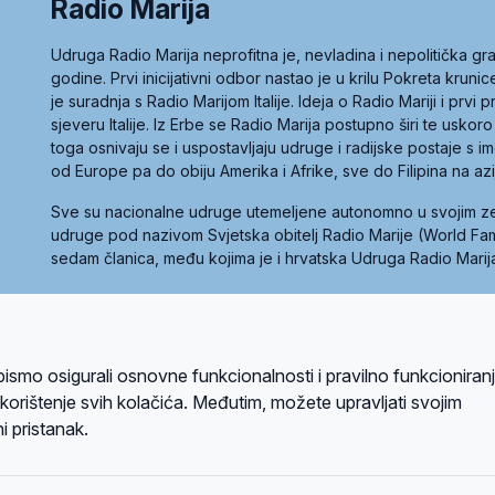
Radio Marija
Udruga Radio Marija neprofitna je, nevladina i nepolitička 
godine. Prvi inicijativni odbor nastao je u krilu Pokreta kruni
je suradnja s Radio Marijom Italije. Ideja o Radio Mariji i prvi
sjeveru Italije. Iz Erbe se Radio Marija postupno širi te uskoro
toga osnivaju se i uspostavljaju udruge i radijske postaje s
od Europe pa do obiju Amerika i Afrike, sve do Filipina na az
Sve su nacionalne udruge utemeljene autonomno u svojim 
udruge pod nazivom Svjetska obitelj Radio Marije (World Famil
sedam članica, među kojima je i hrvatska Udruga Radio Marij
la privatnosti
Kolačići
Uvjeti korištenja
bismo osigurali osnovne funkcionalnosti i pravilno funkcioniran
A sustavom
a korištenje svih kolačića. Međutim, možete upravljati svojim
i pristanak.