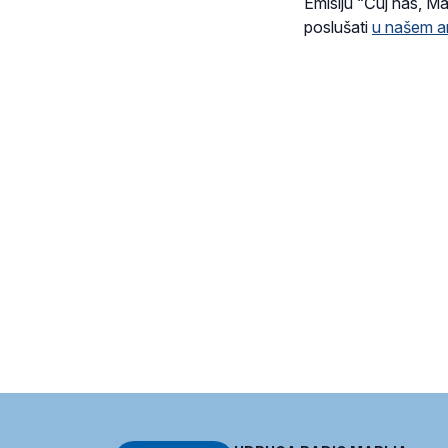
Emisiju “Čuj nas, M
poslušati
u našem a