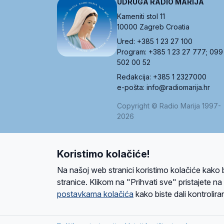
UDRUGA RADIO MARIJA
Kameniti stol 11
10000 Zagreb Croatia
Ured: +385 1 23 27 100
Program: +385 1 23 27 777; 099
502 00 52
Redakcija: +385 1 2327000
e-pošta: info@radiomarija.hr
Copyright © Radio Marija 1997-
2026
Koristimo kolačiće!
O nama
Radio
Program
Volonteri
Prijatelji
Kontakt
Pravi
Na našoj web stranici koristimo kolačiće kako 
Ova stranica je zaštićena Google reCAPTCH
stranice. Klikom na "Prihvati sve" pristajete n
postavkama kolačića
kako biste dali kontroliran
Design and development
SIK
&
C-Tel