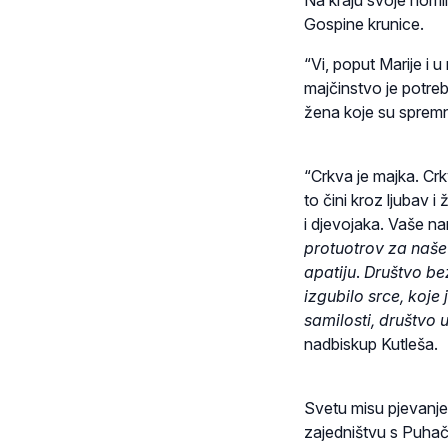
Na kraju svoje homil
Gospine krunice.
“Vi, poput Marije i 
majčinstvo je potrebn
žena koje su spremne
“Crkva je majka. Crk
to čini kroz ljubav 
i djevojaka. Vaše na
protuotrov za naše 
apatiju
.
Društvo bez
izgubilo srce, koje 
samilosti, društvo
nadbiskup Kutleša.
Svetu misu pjevanje
zajedništvu s Puha