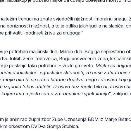
ije nadbiskup je pozvao majke da čuvaju obiteljsku molitvu, mol
u najtežim trenucima znate svjedočiti nježnost i moralnu snagu. 
a poniznost i nježnost, a to je odlika jakih ljudi a ne slabića, on
 prihvatiti i podnijeti žrtvu za drugoga.”
vi je potreban majčinski duh, Marijin duh. Bog ga neprestano ob
i žrtvu tolikih žena: redovnica, Bogu posvećenih žena, kršćanski
m je poslanje tako potrebno – vršite ga sveto.
Majke su najjači
individualističke i egoističke sklonosti, za naše zatvaranje i
 majki bilo bi ne samo hladno društvo, nego i društvo koje j
je izgubilo ‘okus obitelji’. Društvo bez majki bilo bi društvo b
 u kojem ima mjesta samo za računicu i spekulaciju
“, zaključio
m je animirao župni zbor Župe Uznesenja BDM iz Marije Bistric
čkim orkestrom DVD-a Gornja Stubica.