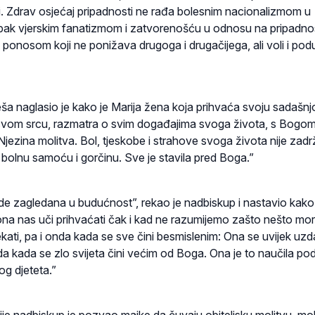
. Zdrav osjećaj pripadnosti ne rađa bolesnim nacionalizmom u
 pak vjerskim fanatizmom i zatvorenošću u odnosu na pripadno
ć ponosom koji ne ponižava drugoga i drugačijega, ali voli i pod
ša naglasio je kako je Marija žena koja prihvaća svoju sadašnj
svom srcu, razmatra o svim događajima svoga života, s Bogom
jezina molitva. Bol, tjeskobe i strahove svoga života nije zadr
 u bolnu samoću i gorčinu. Sve je stavila pred Boga.”
nade zagledana u budućnost”, rekao je nadbiskup i nastavio kak
i, ona nas uči prihvaćati čak i kad ne razumijemo zašto nešto mora
kati, pa i onda kada se sve čini besmislenim: Ona se uvijek uzd
da kada se zlo svijeta čini većim od Boga. Ona je to naučila po
og djeteta.”