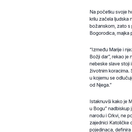
Na početku svoje hom
krilu začela ljudska
božanskom, zato s p
Bogorodica, majka 
“Između Marije i nje
Božji dar”, rekao je
nebeske slave stoji 
životnim koracima. S
u kojemu se odlučuje
od Njega.”
Istaknuvši kako je M
u Bogu” nadbiskup je
narodu i Crkvi, ne 
zajednici Katoličke c
pojedinaca, definira