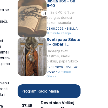
Biblija 365 – Sir
Praedicatorum – OP).
6-10
Svojim životom,
jem se
dubokom ljubavlju
Sir 6-10 6 1 Jer
s
prema Kristu…
zao glas donosi
ječi,
zazor i sramotu,
kako to biva
08.08.2026. · BIBLIJA ·
grešniku
11 minute čitanja
licemjernom.2 Ne
Sveti papa Siksto
ni
predaj se u…
II – dobar i
i
miroljubiv pastir
Današnji sveti
kama i
zaštitnik, rimski
renutak
biskup, papa Siksto
jujemo
(Sixtus) II, prema
07.08.2026. · SVETAC
knjizi Liber
DANA ·
2 minute
Pontificalis bio je
čitanja
rođenjem Grk.
enjenu
Obnovio je odnose s
nosti
Program Radio Marija
afričkim…
u i
Devetnica Velikoj
07:45
ra