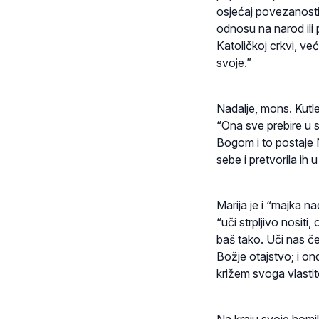
osjećaj povezanosti
odnosu na narod ili
Katoličkoj crkvi, ve
svoje.”
Nadalje, mons. Kutle
“Ona sve prebire u 
Bogom i to postaje N
sebe i pretvorila ih
Marija je i “majka 
“uči strpljivo nosit
baš tako. Uči nas če
Božje otajstvo; i on
križem svoga vlastit