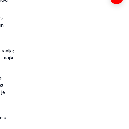
itvu
Za
ih
navlja;
h majki
e
ez
 je
e u