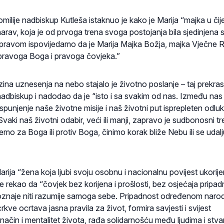
ilije nadbiskup Kutleša istaknuo je kako je Marija “majka u či
 narav, koja je od prvoga trena svoga postojanja bila sjedinjena 
ravom ispovijedamo da je Marija Majka Božja, majka Vječne Ri
pravoga Boga i pravoga čovjeka.”
zina uznesenja na nebo stajalo je životno poslanje – taj prekras
 nadbiskup i nadodao da je “isto i sa svakim od nas. Između nas 
ispunjenje naše životne misije i naš životni put isprepleten odlu
vaki naš životni odabir, veći ili manji, zapravo je sudbonosni t
mo za Boga ili protiv Boga, činimo korak bliže Nebu ili se udal
arija “žena koja ljubi svoju osobnu i nacionalnu povijest ukorij
 rekao da “čovjek bez korijena i prošlosti, bez osjećaja pripad
poznaje niti razumije samoga sebe. Pripadnost određenom narod
rkve ocrtava jasna pravila za život, formira savjesti i svijest
 način i mentalitet života, rađa solidarnošću među ljudima i stva