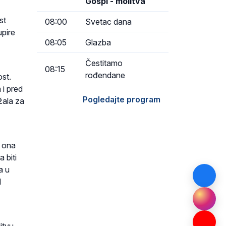
Gospi - molitva
st
08:00
Svetac dana
upire
08:05
Glazba
Čestitamo
08:15
rođendane
ost.
 i pred
Pogledajte program
žala za
o ona
 biti
a u
d