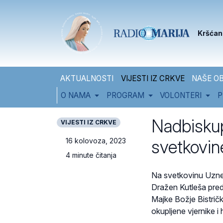
Skip to content
Skip to footer
Kršćan
AKTUALNOSTI
VIJESTI IZ CRKVE
NAŠE OB
O NAMA
PROGRAM
VOLONTERI
P
Nadbiskup
VIJESTI IZ CRKVE
svetkovine
16 kolovoza, 2023
4 minute čitanja
Na svetkovinu Uzne
Dražen Kutleša pred
Majke Božje Bistričke
okupljene vjernike 