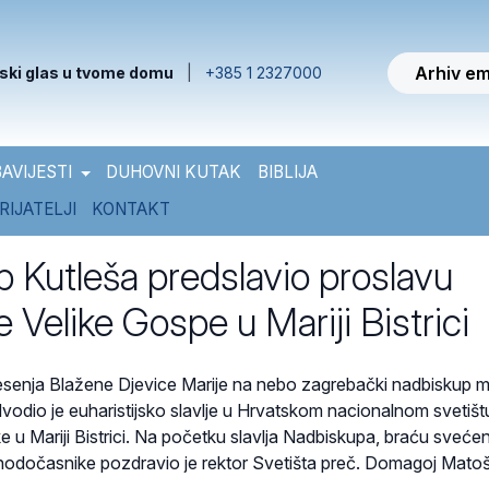
Arhiv em
ski glas u tvome domu
|
+385 1 2327000
AVIJESTI
DUHOVNI KUTAK
BIBLIJA
RIJATELJI
KONTAKT
 Kutleša predslavio proslavu
 Velike Gospe u Mariji Bistrici
senja Blažene Djevice Marije na nebo zagrebački nadbiskup 
vodio je euharistijsko slavlje u Hrvatskom nacionalnom svetišt
 u Mariji Bistrici.
Na početku slavlja Nadbiskupa, braću svećen
i hodočasnike pozdravio je rektor Svetišta preč. Domagoj Matoš