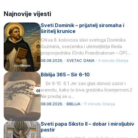
Najnovije vijesti
Sveti Dominik – prijatelj siromaha i
širitelj krunice
Crkva 8. kolovoza slavi svetoga Dominika
Guzmana, svećenika i utemeljitelja Reda
propovjednika (Ordo Praedicatorum – OP).
Svojim životom, dubokom ljubavlju prema
08.08.2026. · SVETAC DANA ·
3 minute čitanja
Kristu…
Biblija 365 – Sir 6-10
Sir 6-10 6 1 Jer zao glas donosi zazor i
sramotu, kako to biva grešniku licemjernom.2
Ne predaj se u…
08.08.2026. · BIBLIJA ·
11 minute čitanja
Sveti papa Siksto II – dobar i miroljubiv
pastir