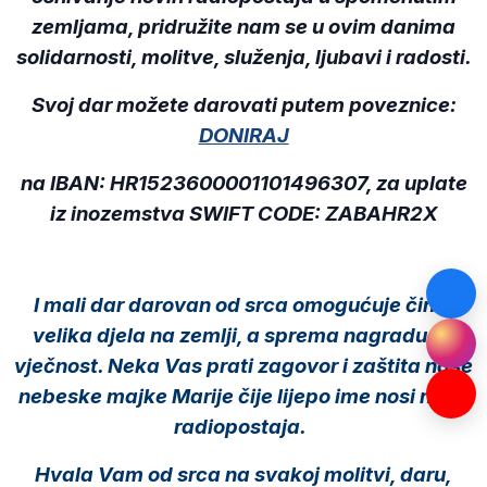
zemljama, pridružite nam se u ovim danima
solidarnosti, molitve, služenja, ljubavi i radosti.
Svoj dar možete darovati putem poveznice:
DONIRAJ
na IBAN: HR1523600001101496307, za uplate
iz inozemstva
SWIFT CODE: ZABAHR2X
I mali dar darovan od srca omogućuje činiti
velika djela na zemlji, a sprema nagradu za
vječnost. Neka Vas prati zagovor i zaštita naše
nebeske majke Marije čije lijepo ime nosi naša
radiopostaja.
Hvala Vam od srca na svakoj molitvi, daru,