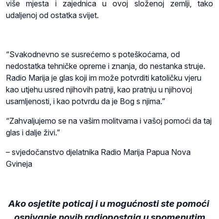
više mjesta i zajednica u ovoj složenoj zemlji, tako
udaljenoj od ostatka svijet.
“Svakodnevno se susrećemo s poteškoćama, od
nedostatka tehničke opreme i znanja, do nestanka struje.
Radio Marija je glas koji im može potvrditi katoličku vjeru
kao utjehu usred njihovih patnji, kao pratnju u njihovoj
usamljenosti, i kao potvrdu da je Bog s njima.”
“Zahvaljujemo se na vašim molitvama i vašoj pomoći da taj
glas i dalje živi.”
– svjedočanstvo djelatnika Radio Marija Papua Nova
Gvineja
Ako osjetite poticaj i u mogućnosti ste pomoći
osnivanje novih radiopostaja u spomenutim