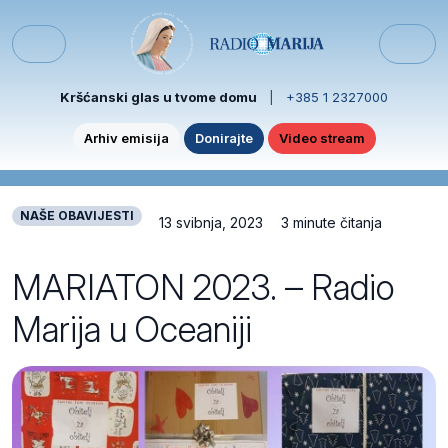
Skip to content
Skip to footer
Menu
Kršćanski glas u tvome domu
|
+385 1 2327000
Arhiv emisija
Donirajte
Video stream
NAŠE OBAVIJESTI
13 svibnja, 2023
3 minute čitanja
MARIATON 2023. – Radio
Marija u Oceaniji