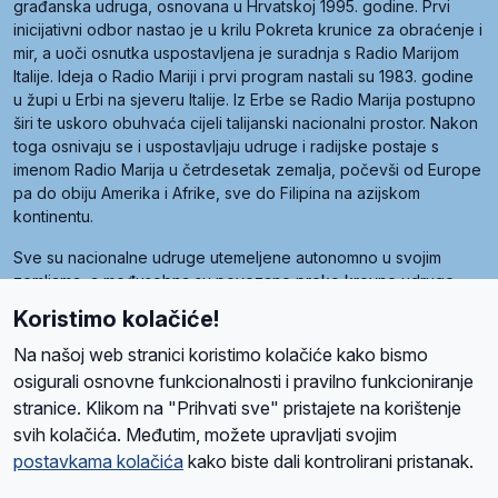
građanska udruga, osnovana u Hrvatskoj 1995. godine. Prvi
inicijativni odbor nastao je u krilu Pokreta krunice za obraćenje i
mir, a uoči osnutka uspostavljena je suradnja s Radio Marijom
Italije. Ideja o Radio Mariji i prvi program nastali su 1983. godine
u župi u Erbi na sjeveru Italije. Iz Erbe se Radio Marija postupno
širi te uskoro obuhvaća cijeli talijanski nacionalni prostor. Nakon
toga osnivaju se i uspostavljaju udruge i radijske postaje s
imenom Radio Marija u četrdesetak zemalja, počevši od Europe
pa do obiju Amerika i Afrike, sve do Filipina na azijskom
kontinentu.
Sve su nacionalne udruge utemeljene autonomno u svojim
zemljama, a međusobna su povezane preko krovne udruge
pod nazivom Svjetska obitelj Radio Marije (World Family of
Koristimo kolačiće!
Radio Maria). Svjetsku obitelj utemeljilo je sedam članica, među
kojima je i hrvatska Udruga Radio Marija.
Na našoj web stranici koristimo kolačiće kako bismo
osigurali osnovne funkcionalnosti i pravilno funkcioniranje
stranice. Klikom na "Prihvati sve" pristajete na korištenje
svih kolačića. Međutim, možete upravljati svojim
O nama
Radio
Program
Volonteri
Prijatelji
Kontakt
Pravila privatnosti
postavkama kolačića
kako biste dali kontrolirani pristanak.
Kolačići
Uvjeti korištenja