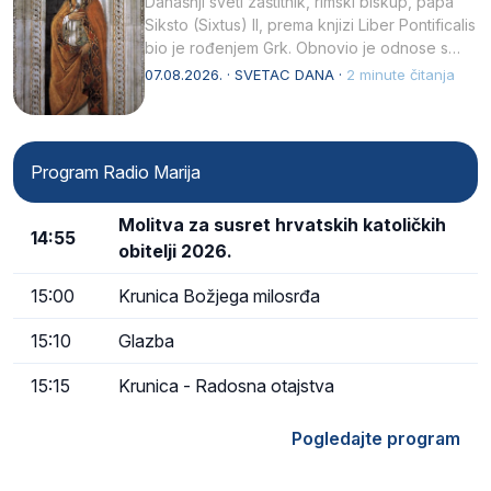
Današnji sveti zaštitnik, rimski biskup, papa
Siksto (Sixtus) II, prema knjizi Liber Pontificalis
bio je rođenjem Grk. Obnovio je odnose s
afričkim…
07.08.2026. · SVETAC DANA ·
2 minute čitanja
Program Radio Marija
Molitva za susret hrvatskih katoličkih
14:55
obitelji 2026.
15:00
Krunica Božjega milosrđa
15:10
Glazba
15:15
Krunica - Radosna otajstva
Pogledajte program