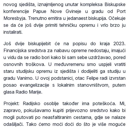
novog sjedišta, iznajmljenog unutar kompleksa Biskupske
konferencije Papue Nove Gvineje u gradu od Port
Moresbyja. Trenutno emitira u jedanaest biskupija. Očekuje
se da će još dvije primiti tehničku opremu i vrlo brzo ju
instalirati.
Još dvije biskupijebit će na popisu do kraja 2023.
Financijska sredstva za nabavu opreme nedostaju, imajući
u vidu da se radio bori kako bi sam sebe uzdržavao, pored
osnovnih troškova. U međuvremenu smo uspjeli vratiti
staru studijsku opremu iz sjedišta i dodijeliti ga studiju u
gradu Vanimo. U ovoj podstanici, otac Felipe radi izvrstan
posao evangelizacije s lokalnim stanovništvom, putem
glasa Radio Marije.
Projekt: Radijsko osoblje također ima poteškoća. Mi,
zapravo, pokušavamo kupiti prijevozno sredstvo kako bi
mogli putovati po neasfaltiranim cestama, gdje se nalaze
odašiljači. Tako ćemo moći doći do što je više moguće