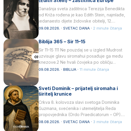
(Edith Stein) – zaštitnica Europe
Današnja sveta zaštitnica Terezija Benedikta
od Križa rođena je kao Edith Stein, najmlađe,
jedanaesto dijete židovske obitelji, 12.
listopada 1891, u Wrocławu…
09.08.2026. · SVETAC DANA ·
2 minute čitanja
Biblija 365 – Sir 11–15
Sir 11–15 111 Ne pouzdaj se u izgled Mudrost
uzvisuje glavu siromahui posađuje ga među
knezove.2 Ne hvali čovjeka po obličju
njegovui…
09.08.2026. · BIBLIJA ·
11 minute čitanja
Sveti Dominik – prijatelj siromaha i
širitelj krunice
Crkva 8. kolovoza slavi svetoga Dominika
Guzmana, svećenika i utemeljitelja Reda
propovjednika (Ordo Praedicatorum – OP).
Svojim životom, dubokom ljubavlju prema
08.08.2026. · SVETAC DANA ·
3 minute čitanja
Kristu…