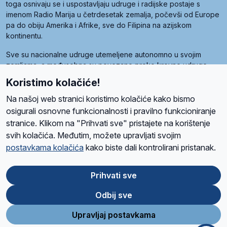
toga osnivaju se i uspostavljaju udruge i radijske postaje s
imenom Radio Marija u četrdesetak zemalja, počevši od Europe
pa do obiju Amerika i Afrike, sve do Filipina na azijskom
kontinentu.
Sve su nacionalne udruge utemeljene autonomno u svojim
zemljama, a međusobna su povezane preko krovne udruge
pod nazivom Svjetska obitelj Radio Marije (World Family of
Koristimo kolačiće!
Radio Maria). Svjetsku obitelj utemeljilo je sedam članica, među
kojima je i hrvatska Udruga Radio Marija.
Na našoj web stranici koristimo kolačiće kako bismo
osigurali osnovne funkcionalnosti i pravilno funkcioniranje
stranice. Klikom na "Prihvati sve" pristajete na korištenje
svih kolačića. Međutim, možete upravljati svojim
O nama
Radio
Program
Volonteri
Prijatelji
Kontakt
Pravila privatnosti
postavkama kolačića
kako biste dali kontrolirani pristanak.
Kolačići
Uvjeti korištenja
Ova stranica je zaštićena Google reCAPTCHA sustavom
Prihvati sve
Odbij sve
App
Google
Store
Play
Upravljaj postavkama