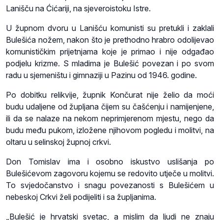
Lanišču na Ćićariji, na sjeveroistoku Istre.
U župnom dvoru u Lanišću komunisti su pretukli i zaklali
Bulešića nožem, nakon što je prethodno hrabro odolijevao
komunističkim prijetnjama koje je primao i nije odgađao
podjelu krizme. S mladima je Bulešić povezan i po svom
radu u sjemeništu i gimnaziji u Pazinu od 1946. godine.
Po dobitku relikvije, župnik Končurat nije želio da moći
budu udaljene od župljana čijem su čašćenju i namijenjene,
ili da se nalaze na nekom neprimjerenom mjestu, nego da
budu među pukom, izložene njihovom pogledu i molitvi, na
oltaru u selinskoj župnoj crkvi.
Don Tomislav ima i osobno iskustvo uslišanja po
Bulešićevom zagovoru kojemu se redovito utječe u molitvi.
To svjedočanstvo i snagu povezanosti s Bulešićem u
nebeskoj Crkvi želi podijeliti i sa župljanima.
„Bulešić je hrvatski svetac, a mislim da ljudi ne znaju