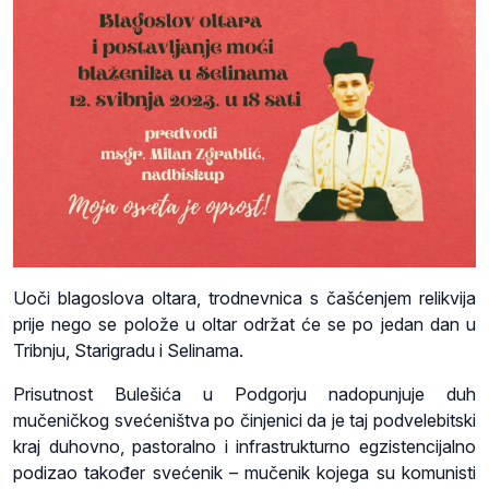
Uoči blagoslova oltara, trodnevnica s čašćenjem relikvija
prije nego se polože u oltar održat će se po jedan dan u
Tribnju, Starigradu i Selinama.
Prisutnost Bulešića u Podgorju nadopunjuje duh
mučeničkog svećeništva po činjenici da je taj podvelebitski
kraj duhovno, pastoralno i infrastrukturno egzistencijalno
podizao također svećenik – mučenik kojega su komunisti