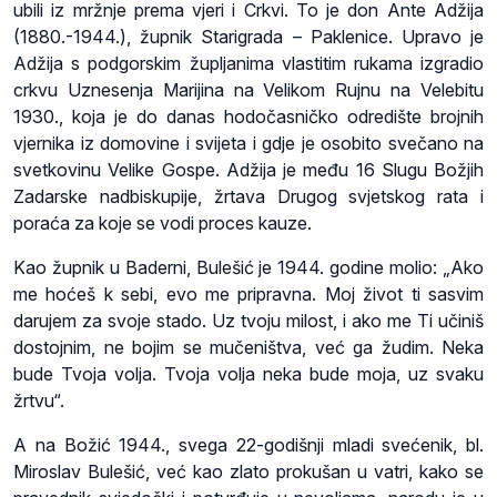
ubili iz mržnje prema vjeri i Crkvi. To je don Ante Adžija
(1880.-1944.), župnik Starigrada – Paklenice. Upravo je
Adžija s podgorskim župljanima vlastitim rukama izgradio
crkvu Uznesenja Marijina na Velikom Rujnu na Velebitu
1930., koja je do danas hodočasničko odredište brojnih
vjernika iz domovine i svijeta i gdje je osobito svečano na
svetkovinu Velike Gospe. Adžija je među 16 Slugu Božjih
Zadarske nadbiskupije, žrtava Drugog svjetskog rata i
poraća za koje se vodi proces kauze.
Kao župnik u Baderni, Bulešić je 1944. godine molio: „Ako
me hoćeš k sebi, evo me pripravna. Moj život ti sasvim
darujem za svoje stado. Uz tvoju milost, i ako me Ti učiniš
dostojnim, ne bojim se mučeništva, već ga žudim. Neka
bude Tvoja volja. Tvoja volja neka bude moja, uz svaku
žrtvu“.
A na Božić 1944., svega 22-godišnji mladi svećenik, bl.
Miroslav Bulešić, već kao zlato prokušan u vatri, kako se