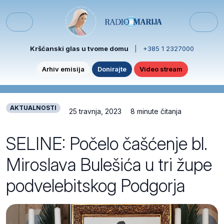
Skip to content
Skip to footer
Menu
Kršćanski glas u tvome domu
|
+385 1 2327000
Arhiv emisija
Donirajte
Video stream
AKTUALNOSTI
25 travnja, 2023
8 minute čitanja
SELINE: Počelo čašćenje bl.
Miroslava Bulešića u tri župe
podvelebitskog Podgorja