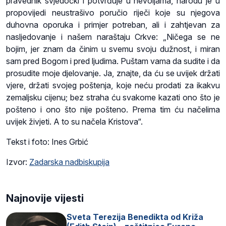
pravednik svjedočki i potvrđuje u nevoljama, narodu je u
propovijedi neustrašivo poručio riječi koje su njegova
duhovna oporuka i primjer potreban, ali i zahtjevan za
nasljedovanje i našem naraštaju Crkve: „Ničega se ne
bojim, jer znam da činim u svemu svoju dužnost, i miran
sam pred Bogom i pred ljudima. Puštam vama da sudite i da
prosudite moje djelovanje. Ja, znajte, da ću se uvijek držati
vjere, držati svojeg poštenja, koje neću prodati za ikakvu
zemaljsku cijenu; bez straha ću svakome kazati ono što je
pošteno i ono što nije pošteno. Prema tim ću načelima
uvijek živjeti. A to su načela Kristova“.
Tekst i foto: Ines Grbić
Izvor:
Zadarska nadbiskupija
Najnovije vijesti
Sveta Terezija Benedikta od Križa