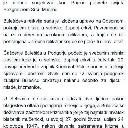
je osobno sudjelovao kod Papine posvete svijeta
Bezgrešnom Srcu Marijinu.
Bulešićeva relikvija sada je izložena upravo na Gospinom,
pokrajnjem oltaru u selinskoj župnoj crkvi. Privremeno se
nalazi u drvenom baroknom relikvijaru, a trajno će biti
pohranjena u srebrni relikvijar koji će se položiti u novi oltar.
Čašćenje Bulešića u Podgorju počelo je svečanim misnim
slavljem koje je u selinskoj župnoj crkvi u četvrtak, 20.
travnja predvodio župnik Končurat. Puk je počastio relikviju
cjelovom i dodirom. Svaki dan do 12. svibnja podgorski
župljani Bulešiću prikazuju nakanu osobito za djecu i
mlade, krizmanike.
U Selinama će se krizma održati dva tjedna nakon
blagoslova oltara i polaganja relikvije u njega, a Bulešića se
doživljava zaštitnikom krizmanika jer je taj najmlađi hrvatski
blaženik mučenički, u svojoj 27. godini života, ubijen 24.
kolovoza 1947., nakon davanja sakramenta krizme u