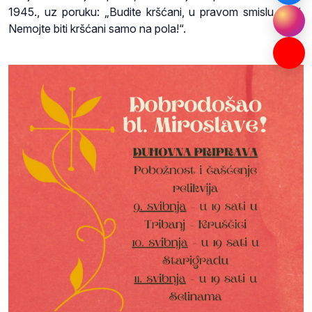
1945., uz poruku: „Budite kršćani, u pravom smislu riječi.
Nemojte biti kršćani samo na pola!“.