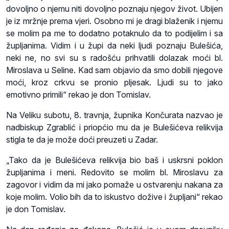
dovoljno o njemu niti dovoljno poznaju njegov život. Ubijen
je iz mržnje prema vjeri. Osobno mi je dragi blaženik i njemu
se molim pa me to dodatno potaknulo da to podijelim i sa
župljanima. Vidim i u župi da neki ljudi poznaju Bulešića,
neki ne, no svi su s radošću prihvatili dolazak moći bl.
Miroslava u Seline. Kad sam objavio da smo dobili njegove
moći, kroz crkvu se pronio pljesak. Ljudi su to jako
emotivno primili“ rekao je don Tomislav.
Na Veliku subotu, 8. travnja, župnika Končurata nazvao je
nadbiskup Zgrablić i priopćio mu da je Bulešićeva relikvija
stigla te da je može doći preuzeti u Zadar.
„Tako da je Bulešićeva relikvija bio baš i uskrsni poklon
župljanima i meni. Redovito se molim bl. Miroslavu za
zagovor i vidim da mi jako pomaže u ostvarenju nakana za
koje molim. Volio bih da to iskustvo dožive i župljani“ rekao
je don Tomislav.