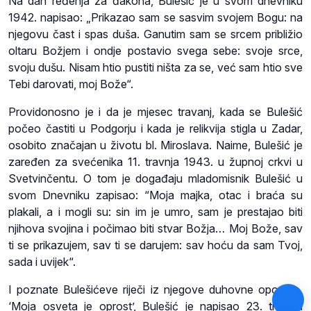
Na dan ređenja za đakona, Bulešić je u svom dnevniku
1942. napisao: „Prikazao sam se sasvim svojem Bogu: na
njegovu čast i spas duša. Ganutim sam se srcem približio
oltaru Božjem i ondje postavio svega sebe: svoje srce,
svoju dušu. Nisam htio pustiti ništa za se, već sam htio sve
Tebi darovati, moj Bože“.
Providonosno je i da je mjesec travanj, kada se Bulešić
počeo častiti u Podgorju i kada je relikvija stigla u Zadar,
osobito značajan u životu bl. Miroslava. Naime, Bulešić je
zaređen za svećenika 11. travnja 1943. u župnoj crkvi u
Svetvinčentu. O tom je događaju mladomisnik Bulešić u
svom Dnevniku zapisao: “Moja majka, otac i braća su
plakali, a i mogli su: sin im je umro, sam je prestajao biti
njihova svojina i počimao biti stvar Božja… Moj Bože, sav
ti se prikazujem, sav ti se darujem: sav hoću da sam Tvoj,
sada i uvijek“.
I poznate Bulešićeve riječi iz njegove duhovne oporuke,
‘Moja osveta je oprost’, Bulešić je napisao 23. travnja