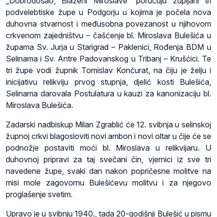
„Dobrodošao, Blaženi Miroslave“ poručuju župljani tri
podvelebtiske župe u Podgorju u kojima je počela nova
duhovna stvarnost i međusobna povezanost u njihovom
crkvenom zajedništvu – čašćenje bl. Miroslava Bulešića u
župama Sv. Jurja u Starigrad – Paklenici, Rođenja BDM u
Selinama i Sv. Antre Padovanskog u Tribanj – Krušćici. Te
tri župe vodi župnik Tomislav Končurat, na čiju je želju i
inicijativu relikviju prvog stupnja, djelić kosti Bulešića,
Selinama darovala Postulatura u kauzi za kanonizaciju bl.
Miroslava Bulešića.
Zadarski nadbiskup Milan Zgrablić će 12. svibnja u selinskoj
župnoj crkvi blagosloviti novi ambon i novi oltar u čije će se
podnožje postaviti moći bl. Miroslava u relikvijaru. U
duhovnoj pripravi za taj svečani čin, vjernici iz sve tri
navedene župe, svaki dan nakon popričesne molitve na
misi mole zagovornu Bulešićevu molitvu i za njegovo
proglašenje svetim.
Upravo je u svibnju 1940., tada 20-godišnji Bulešić u pismu