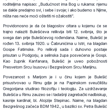
roditeljima napisao: „Budućnost ima Bog u rukama: njemu
se dakle predajmo svi, i sebe i svoje; i ako budemo s Njime,
ništa nas neće moći oštetiti ni ožalostiti“.
Providonosno je da će blagoslov oltara u kojemu će se
trajno nalaziti Bulešićeva relikvija biti 12. svibnja, što je
svega dan prije Bulešićevog rođendana. Naime, Bulešić je
rođen 13. svibnja 1920. u Čabrunićima u Istri, na blagdan
Gospe Fatimske. Po relikviji sada i duhovno postaje
prisutan u Podgorju, a selinska župa posvećena je Gospi.
Kao župnik Kanfanara, Bulešić je uveo pobožnosti
Presvetom Srcu Isusovu i Bezgrešnom Srcu Marijinu.
Povezanost s Marijom je i u činu kojem je Bulešić
prisustvovao u Rimu gdje je na Papinskom sveučilištu
Gregorijana studirao filozofiju i teologiju. Za uzdržavanje
Bulešića u Rimu zauzeo se i tadašnji zagrebački nadbiskup,
kasnije kardinal, bl. Alojzije Stepinac. Naime, na blagdan
Bezgrešnog začeća BDM 1942., u bazilici sv. Petra Bulešić