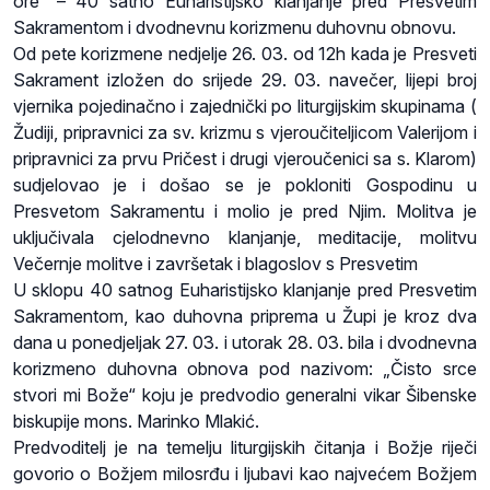
ore“ – 40 satno Euharistijsko klanjanje pred Presvetim
Sakramentom i dvodnevnu korizmenu duhovnu obnovu.
Od pete korizmene nedjelje 26. 03. od 12h kada je Presveti
Sakrament izložen do srijede 29. 03. navečer, lijepi broj
vjernika pojedinačno i zajednički po liturgijskim skupinama (
Žudiji, pripravnici za sv. krizmu s vjeroučiteljicom Valerijom i
pripravnici za prvu Pričest i drugi vjeroučenici sa s. Klarom)
sudjelovao je i došao se je pokloniti Gospodinu u
Presvetom Sakramentu i molio je pred Njim. Molitva je
uključivala cjelodnevno klanjanje, meditacije, molitvu
Večernje molitve i završetak i blagoslov s Presvetim
U sklopu 40 satnog Euharistijsko klanjanje pred Presvetim
Sakramentom, kao duhovna priprema u Župi je kroz dva
dana u ponedjeljak 27. 03. i utorak 28. 03. bila i dvodnevna
korizmeno duhovna obnova pod nazivom: „Čisto srce
stvori mi Bože“ koju je predvodio generalni vikar Šibenske
biskupije mons. Marinko Mlakić.
Predvoditelj je na temelju liturgijskih čitanja i Božje riječi
govorio o Božjem milosrđu i ljubavi kao najvećem Božjem