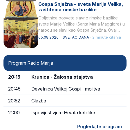
Gospa Snježna – sveta Marija Velika,
zaštitnica rimske bazilike
Obljetnica posvete slavne rimske bazilike
svete Marije Velike (Santa Maria Maggiore) u
narodu se slavi kao Gospa Snježna. Ovaj
naziv, Sancta Maria…
05.08.2026. · SVETAC DANA ·
2 minute čitanja
Program Radio Marija
20:15
Krunica - Žalosna otajstva
20:45
Devetnica Velikoj Gospi - molitva
20:52
Glazba
21:00
Ispovijest vjere Hrvata katolika
Pogledajte program