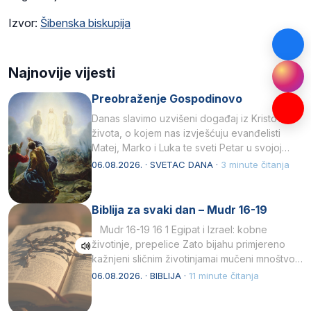
Izvor:
Šibenska biskupija
Najnovije vijesti
Preobraženje Gospodinovo
Danas slavimo uzvišeni događaj iz Kristova
života, o kojem nas izvješćuju evanđelisti
Matej, Marko i Luka te sveti Petar u svojoj
drugoj…
06.08.2026. · SVETAC DANA ·
3 minute čitanja
Biblija za svaki dan – Mudr 16-19
Mudr 16-19 16 1 Egipat i Izrael: kobne
životinje, prepelice Zato bijahu primjereno
kažnjeni sličnim životinjamai mučeni mnoštvom
kukaca.2 A narod…
06.08.2026. · BIBLIJA ·
11 minute čitanja