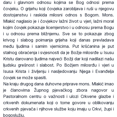
daru i glavnom odnosu kojima se Bog odnosi prema
čovjeku. O grijehu koji čovjeka zarobljava i ruši u njegovu
dostojanstvu i raskida milosni odnos s Bogom. Mons.
Mlakić naglasio je i čovjekov lažni život u vjeri, lažni moral
kojim čovjek pokazuje licemjerstvo i u odnosu prema Bogu
i u odnosu prema bližnjemu. Sve se to pokazuje zbog
krivog i slabog poimanja grijeha koji danas prevladava
među ljudima i samim vjernicima. Put kršćanina je put
stalnog obraćenja i svjesnosti da je Božje milosrđe u Isusu
Kristu darovano ljudima najveći Božji dar koji nadilazi našu
ljudsku grešnost i slabost. Po Božjem milosrđu i vjeri u
Isusa Krista i življenju i nasljedovanju Njega i Evanđelja
čovjek se može spasiti.
Na kraju drugog dana duhovne priprave mons. Mlakić imao
je članovima Župnog pjevačkog zbora nagovor u
Pastoralnom centru o važnosti i ulozi Crkvene glazbe i
crkvenih dokumenata koji o tome govore u oblikovanju
crkvenih pjevača i njihove službe koju imaju u Crkvi, župi i
bogoslužju.