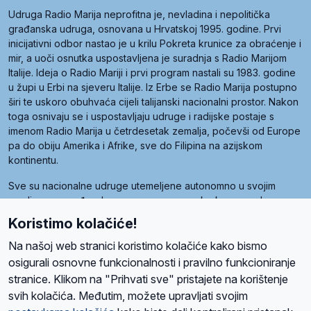
Udruga Radio Marija neprofitna je, nevladina i nepolitička
građanska udruga, osnovana u Hrvatskoj 1995. godine. Prvi
inicijativni odbor nastao je u krilu Pokreta krunice za obraćenje i
mir, a uoči osnutka uspostavljena je suradnja s Radio Marijom
Italije. Ideja o Radio Mariji i prvi program nastali su 1983. godine
u župi u Erbi na sjeveru Italije. Iz Erbe se Radio Marija postupno
širi te uskoro obuhvaća cijeli talijanski nacionalni prostor. Nakon
toga osnivaju se i uspostavljaju udruge i radijske postaje s
imenom Radio Marija u četrdesetak zemalja, počevši od Europe
pa do obiju Amerika i Afrike, sve do Filipina na azijskom
kontinentu.
Sve su nacionalne udruge utemeljene autonomno u svojim
zemljama, a međusobna su povezane preko krovne udruge
pod nazivom Svjetska obitelj Radio Marije (World Family of
Koristimo kolačiće!
Radio Maria). Svjetsku obitelj utemeljilo je sedam članica, među
kojima je i hrvatska Udruga Radio Marija.
Na našoj web stranici koristimo kolačiće kako bismo
osigurali osnovne funkcionalnosti i pravilno funkcioniranje
stranice. Klikom na "Prihvati sve" pristajete na korištenje
svih kolačića. Međutim, možete upravljati svojim
O nama
Radio
Program
Volonteri
Prijatelji
Kontakt
Pravila privatnosti