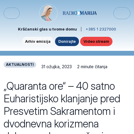
Skip to content
Skip to footer
Menu
Kršćanski glas u tvome domu
|
+385 1 2327000
Arhiv emisija
Donirajte
Video stream
AKTUALNOSTI
31 ožujka, 2023
2 minute čitanja
„Quaranta ore“ – 40 satno
Euharistijsko klanjanje pred
Presvetim Sakramentom i
dvodnevna korizmena