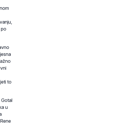
evnom
vanju,
i po
tavno
vjesna
 Važno
ivni
eti to
a Gotal
jka u
 a
j Rene