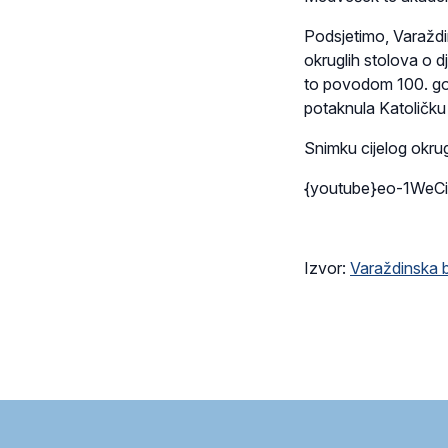
Podsjetimo, Varaždi
okruglih stolova o d
to povodom 100. godi
potaknula Katoličku 
Snimku cijelog okrug
{youtube}eo-1WeCi
Izvor:
Varaždinska b