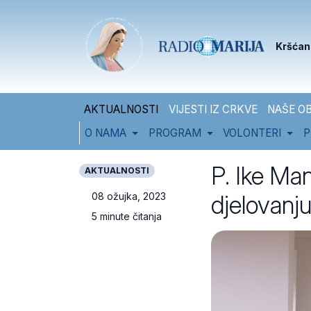
Skip to content
Skip to footer
Kršćan
AKTUALNOSTI
VIJESTI IZ CRKVE
NAŠE OB
O NAMA
PROGRAM
VOLONTERI
P
P. Ike Ma
AKTUALNOSTI
djelovanju
08 ožujka, 2023
5 minute čitanja