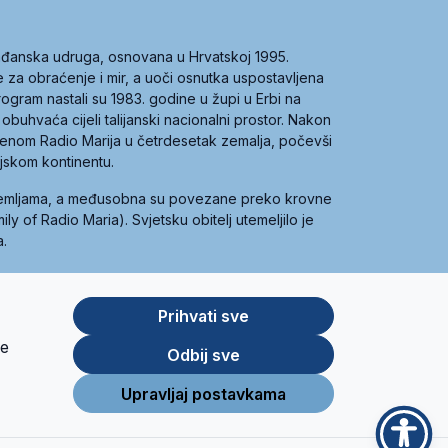
građanska udruga, osnovana u Hrvatskoj 1995.
ce za obraćenje i mir, a uoči osnutka uspostavljena
 program nastali su 1983. godine u župi u Erbi na
 obuhvaća cijeli talijanski nacionalni prostor. Nakon
 imenom Radio Marija u četrdesetak zemalja, počevši
ijskom kontinentu.
zemljama, a međusobna su povezane preko krovne
y of Radio Maria). Svjetsku obitelj utemeljilo je
a.
Prihvati sve
je
App
Google
Odbij sve
Store
Play
Upravljaj postavkama