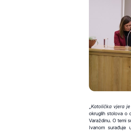
„
Katolička vjera j
okruglih stolova o 
Varaždinu. O temi s
Ivanom surađuje u