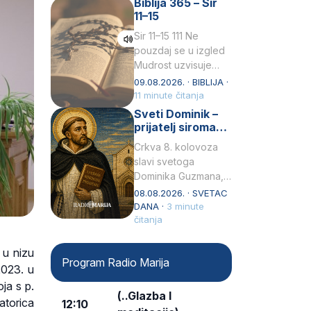
Biblija 365 – Sir
židovske obitelji, 12.
11–15
listopada 1891, u
Wrocławu…
Sir 11–15 111 Ne
pouzdaj se u izgled
Mudrost uzvisuje
glavu siromahui
09.08.2026. · BIBLIJA ·
posađuje ga među
11 minute čitanja
knezove.2 Ne hvali
Sveti Dominik –
čovjeka po obličju
prijatelj siromaha
njegovui…
i širitelj krunice
Crkva 8. kolovoza
slavi svetoga
Dominika Guzmana,
svećenika i
08.08.2026. · SVETAC
utemeljitelja Reda
DANA ·
3 minute
propovjednika (Ordo
čitanja
Praedicatorum – OP).
Svojim životom,
 u nizu
Program Radio Marija
dubokom ljubavlju
2023. u
prema Kristu…
ja s p.
(..Glazba I
atorica
12:10