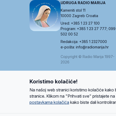
UDRUGA RADIO MARIJA
Kameniti stol 11
10000 Zagreb Croatia
Ured: +385 1 23 27 100
Program: +385 1 23 27 777; 099
502 00 52
Redakcija: +385 1 2327000
e-pošta: info@radiomarija.hr
Copyright © Radio Marija 1997-
2026
Koristimo kolačiće!
O nama
Radio
Program
Volonteri
Prijatelji
Kontakt
Pravi
Na našoj web stranici koristimo kolačiće kako 
Ova stranica je zaštićena Google reCAPTCH
stranice. Klikom na "Prihvati sve" pristajete n
postavkama kolačića
kako biste dali kontroliran
Design and development
SIK
&
C-Tel