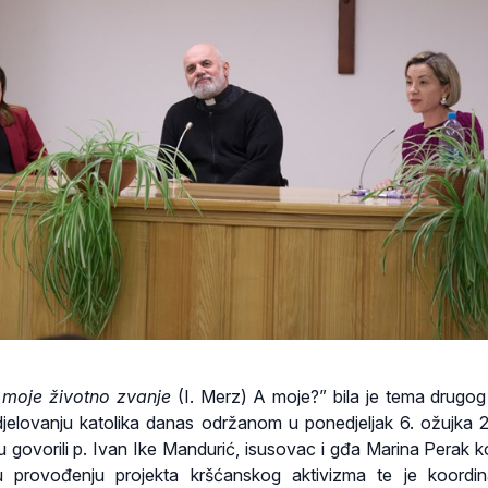
e moje životno zvanje
(I. Merz) A moje?” bila je tema drugog
djelovanju katolika danas održanom u ponedjeljak 6. ožujka 
u govorili p. Ivan Ike Mandurić, isusovac i gđa Marina Perak ko
 provođenju projekta kršćanskog aktivizma te je koordin