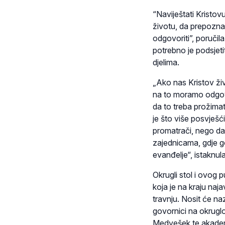
“Naviještati Kristov
životu, da prepozna
odgovoriti”, poručil
potrebno je podsjetit
djelima.
„Ako nas Kristov ži
na to moramo odgovo
da to treba prožimat
je što više posvješć
promatrači, nego da s
zajednicama, gdje go
evanđelje“, istaknula
Okrugli stol i ovog p
koja je na kraju naja
travnju. Nosit će na
govornici na okruglo
Medvešek te akadem