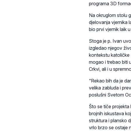
programa 3D formac
Na okruglom stolu g
djelovanja vjernika 
bio prvi vjernik laik
Stoga je p. Ivan uv
izgledao njegov živo
kontekstu katoličke
mogao i trebao biti u
Crkvi, ali i u sprem
“Rekao bih da je dan
velika zabluda i prev
poslušni Svetom Ocu 
Što se tiče projekta
brojnih iskustava koj
struktura i plansko dj
vrlo brzo se ostaje