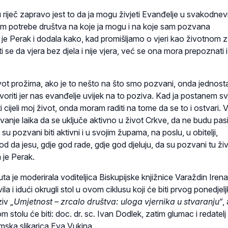
u riječ zapravo jest to da ja mogu živjeti Evanđelje u svakodn
m potrebe društva na koje ja mogu i na koje sam pozvana
a je Perak i dodala kako, kad promišljamo o vjeri kao životnom z
i se da vjera bez djela i nije vjera, već se ona mora prepoznati 
vot prožima, ako je to nešto na što smo pozvani, onda jednos
riti jer nas evanđelje uvijek na to poziva. Kad ja postanem s
i cijeli moj život, onda moram raditi na tome da se to i ostvari.
ivanje laika da se uključe aktivno u život Crkve, da ne budu pas
u pozvani biti aktivni i u svojim župama, na poslu, u obitelji,
d da jesu, gdje god rade, gdje god djeluju, da su pozvani tu živj
 je Perak.
uta je moderirala voditeljica Biskupijske knjižnice Varaždin Iren
vila i idući okrugli stol u ovom ciklusu koji će biti prvog ponedjel
ziv
„Umjetnost – zrcalo društva: uloga vjernika u stvaranju“
,
m stolu će biti: doc. dr. sc. Ivan Dodlek, zatim glumac i redatel
ska slikarica Eva Vukina.