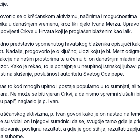
ije.
ovorilo se o kršćanskom aktivizmu, načinima i mogućnostima
laika u današnjem vremenu, kroz lik i djelo Ivana Merza. Upravo
 u povijesti Crkve u Hrvata koji je proglašen blaženim kao laik.
odno predstavio spomenutog hrvatskog blaženika opisujući kak
t. Nadalje, progovorio je o ključnoj ulozi koju je bl. Merz odigr
 akcije na našim prostorima te u čemu bi on današnjim mladim l
zor. Kako je rekao, to je ponajprije u neupitnoj istinskoj ljubavi
nosti na slušanje, poslušnost autoritetu Svetog Oca pape.
as to kod mnogih upitno i postaje popularno u to sumnjati, ali t
ara. Ne može se biti vjeran Crkvi, a da nismo spremni slušati i bi
papi”, naglasio je p. Ivan.
 kršćanskog aktivizma, p. Ivan govori kako je on nastao na teme
e su viđali on i njegovi suradnici da se, svugdje tamo gdje je pr
elovanje, postignu rezultati, a gdje je god stihija, rezultati zaplju
 na suhome.