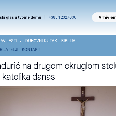
Arhiv em
ski glas u tvome domu
|
+385 1 2327000
AVIJESTI
DUHOVNI KUTAK
BIBLIJA
RIJATELJI
KONTAKT
ndurić na drugom okruglom stol
 katolika danas