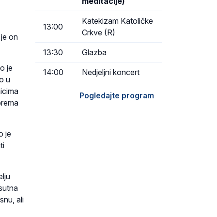
meditacije)
Katekizam Katoličke
13:00
Crkve (R)
 je on
13:30
Glazba
o je
14:00
Nedjeljni koncert
ao u
aicima
Pogledajte program
 prema
o je
ti
lju
isutna
snu, ali