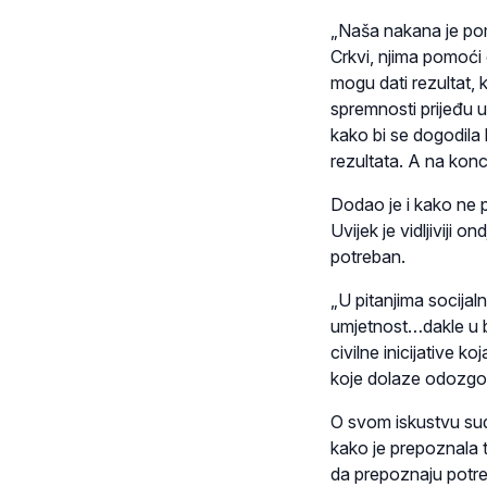
„Naša nakana je pomo
Crkvi, njima pomoći 
mogu dati rezultat, 
spremnosti prijeđu u
kako bi se dogodila k
rezultata. A na konc
Dodao je i kako ne po
Uvijek je vidljiviji o
potreban.
„U pitanjima socijaln
umjetnost…dakle u b
civilne inicijative ko
koje dolaze odozgo“
O svom iskustvu sud
kako je prepoznala t
da prepoznaju potreb