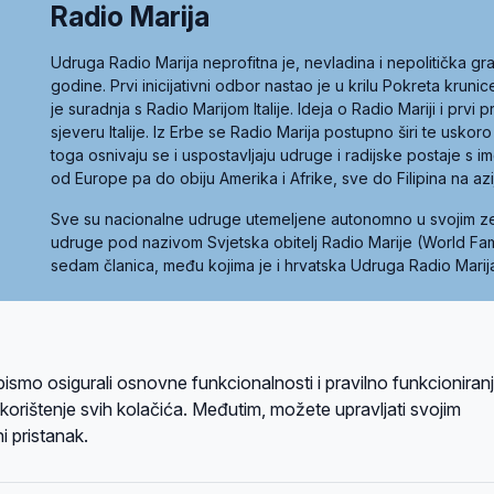
Radio Marija
Udruga Radio Marija neprofitna je, nevladina i nepolitička 
godine. Prvi inicijativni odbor nastao je u krilu Pokreta kruni
je suradnja s Radio Marijom Italije. Ideja o Radio Mariji i prvi
sjeveru Italije. Iz Erbe se Radio Marija postupno širi te uskoro
toga osnivaju se i uspostavljaju udruge i radijske postaje s
od Europe pa do obiju Amerika i Afrike, sve do Filipina na az
Sve su nacionalne udruge utemeljene autonomno u svojim 
udruge pod nazivom Svjetska obitelj Radio Marije (World Famil
sedam članica, među kojima je i hrvatska Udruga Radio Marij
la privatnosti
Kolačići
Uvjeti korištenja
bismo osigurali osnovne funkcionalnosti i pravilno funkcioniran
A sustavom
a korištenje svih kolačića. Međutim, možete upravljati svojim
i pristanak.