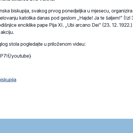
nska biskupija, svakog prvog ponedjeljka u mjesecu, organizira 
jelovanju katolika danas pod geslom „Hajde! Ja te šaljem!“ (Izl 3
šnjice enciklike pape Pija XI. „Ubi arcano Dei“ (23. 12. 1922.) 
akciju.
log stola pogledajte u priloženom videu:
P7I{/youtube}
iskupija