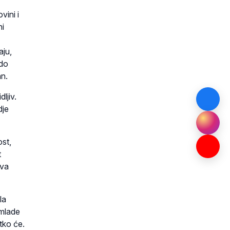
vini i
ni
aju,
 do
an.
ljiv.
dje
ost,
t
iva
la
 mlade
tko će.