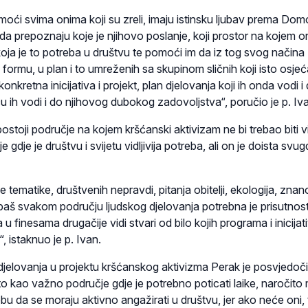
ći svima onima koji su zreli, imaju istinsku ljubav prema Domo
da prepoznaju koje je njihovo poslanje, koji prostor na kojem o
koja je to potreba u društvu te pomoći im da iz tog svog načina
 formu, u plan i to umreženih sa skupinom sličnih koji isto osjeć
onkretna inicijativa i projekt, plan djelovanja koji ih onda vodi i
u ih vodi i do njihovog dubokog zadovoljstva“, poručio je p. Iv
stoji područje na kojem kršćanski aktivizam ne bi trebao biti vid
ndje gdje je društvu i svijetu vidljivija potreba, ali on je doista svug
e tematike, društvenih nepravdi, pitanja obitelji, ekologija, znan
aš svakom području ljudskog djelovanja potrebna je prisutnos
ja u finesama drugačije vidi stvari od bilo kojih programa i inicijat
, istaknuo je p. Ivan.
jelovanja u projektu kršćanskog aktivizma Perak je posvjedoči
o kao važno područje gdje je potrebno poticati laike, naročito
u da se moraju aktivno angažirati u društvu, jer ako neće oni, 