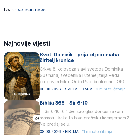
Izvor:
Vatican news
Najnovije vijesti
Sveti Dominik – prijatelj siromaha i
širitelj krunice
Crkva 8. kolovoza slavi svetoga Dominika
Guzmana, svećenika i utemeljitelja Reda
propovjednika (Ordo Praedicatorum – OP).
Svojim životom, dubokom ljubavlju prema
08.08.2026. · SVETAC DANA ·
3 minute čitanja
Kristu…
Biblija 365 – Sir 6-10
Sir 6-10 6 1 Jer zao glas donosi zazor i
sramotu, kako to biva grešniku licemjernom.2
Ne predaj se u…
08.08.2026. · BIBLIJA ·
11 minute čitanja