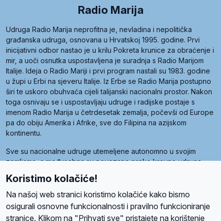
Radio Marija
Udruga Radio Marija neprofitna je, nevladina i nepolitička
građanska udruga, osnovana u Hrvatskoj 1995. godine. Prvi
inicijativni odbor nastao je u krilu Pokreta krunice za obraćenje i
mir, a uoči osnutka uspostavljena je suradnja s Radio Marijom
Italije. Ideja o Radio Mariji i prvi program nastali su 1983. godine
u župi u Erbi na sjeveru Italije. Iz Erbe se Radio Marija postupno
širi te uskoro obuhvaća cijeli talijanski nacionalni prostor. Nakon
toga osnivaju se i uspostavljaju udruge i radijske postaje s
imenom Radio Marija u četrdesetak zemalja, počevši od Europe
pa do obiju Amerika i Afrike, sve do Filipina na azijskom
kontinentu.
Sve su nacionalne udruge utemeljene autonomno u svojim
zemljama, a međusobna su povezane preko krovne udruge
pod nazivom Svjetska obitelj Radio Marije (World Family of
Koristimo kolačiće!
Radio Maria). Svjetsku obitelj utemeljilo je sedam članica, među
kojima je i hrvatska Udruga Radio Marija.
Na našoj web stranici koristimo kolačiće kako bismo
osigurali osnovne funkcionalnosti i pravilno funkcioniranje
stranice. Klikom na "Prihvati sve" pristajete na korištenje