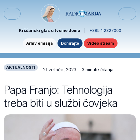
Skip to content
Skip to footer
Menu
Kršćanski glas u tvome domu
|
+385 1 2327000
Arhiv emisija
Donirajte
Video stream
AKTUALNOSTI
21 veljače, 2023
3 minute čitanja
Papa Franjo: Tehnologija
treba biti u službi čovjeka