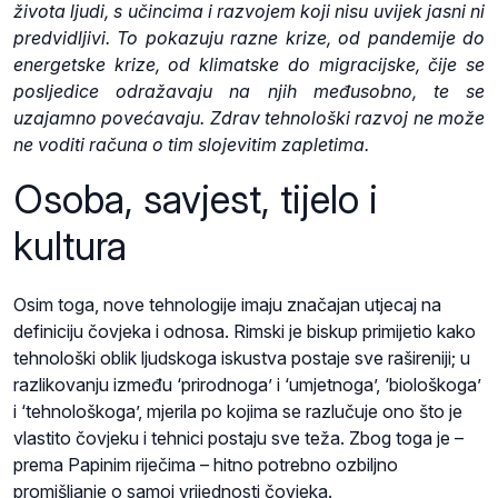
života ljudi, s učincima i razvojem koji nisu uvijek jasni ni
predvidljivi. To pokazuju razne krize, od pandemije do
energetske krize, od klimatske do migracijske, čije se
posljedice odražavaju na njih međusobno, te se
uzajamno povećavaju. Zdrav tehnološki razvoj ne može
ne voditi računa o tim slojevitim zapletima.
Osoba, savjest, tijelo i
kultura
Osim toga, nove tehnologije imaju značajan utjecaj na
definiciju čovjeka i odnosa. Rimski je biskup primijetio kako
tehnološki oblik ljudskoga iskustva postaje sve rašireniji; u
razlikovanju između ‘prirodnoga’ i ‘umjetnoga’, ‘biološkoga’
i ‘tehnološkoga’, mjerila po kojima se razlučuje ono što je
vlastito čovjeku i tehnici postaju sve teža. Zbog toga je –
prema Papinim riječima – hitno potrebno ozbiljno
promišljanje o samoj vrijednosti čovjeka.