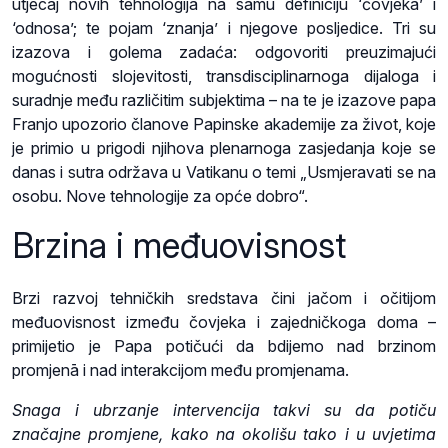
utjecaj novih tehnologija na samu definiciju ‘čovjeka’ i
‘odnosa’; te pojam ‘znanja’ i njegove posljedice. Tri su
izazova i golema zadaća: odgovoriti preuzimajući
mogućnosti slojevitosti, transdisciplinarnoga dijaloga i
suradnje među različitim subjektima – na te je izazove papa
Franjo upozorio članove Papinske akademije za život, koje
je primio u prigodi njihova plenarnoga zasjedanja koje se
danas i sutra održava u Vatikanu o temi „Usmjeravati se na
osobu. Nove tehnologije za opće dobro“.
Brzina i međuovisnost
Brzi razvoj tehničkih sredstava čini jačom i očitijom
međuovisnost između čovjeka i zajedničkoga doma –
primijetio je Papa potičući da bdijemo nad brzinom
promjenā i nad interakcijom među promjenama.
Snaga i ubrzanje intervencija takvi su da potiču
značajne promjene, kako na okolišu tako i u uvjetima