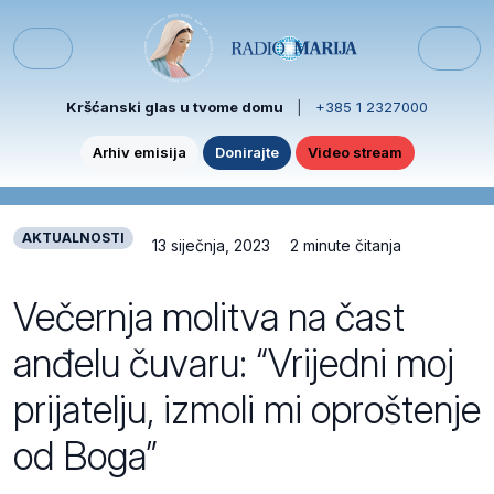
Skip to content
Skip to footer
Menu
Kršćanski glas u tvome domu
|
+385 1 2327000
Arhiv emisija
Donirajte
Video stream
AKTUALNOSTI
13 siječnja, 2023
2 minute čitanja
Večernja molitva na čast
anđelu čuvaru: “Vrijedni moj
prijatelju, izmoli mi oproštenje
od Boga”