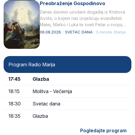
Preobraženje Gospodinovo
Danas slavimo uzvišeni događaj iz Kristova
života, o kojem nas izvješćuju evanđelisti
Matej, Marko i Luka te sveti Petar u svojoj
drugoj…
06.08.2026. · SVETAC DANA ·
3 minute čitanja
Program Radio Marija
17:45
Glazba
18:15
Molitva - Večernja
18:30
Svetac dana
18:35
Glazba
Pogledajte program