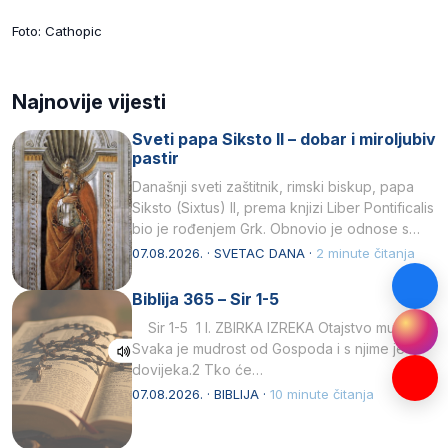
Foto: Cathopic
Najnovije vijesti
Sveti papa Siksto II – dobar i miroljubiv
pastir
Današnji sveti zaštitnik, rimski biskup, papa
Siksto (Sixtus) II, prema knjizi Liber Pontificalis
bio je rođenjem Grk. Obnovio je odnose s
afričkim…
07.08.2026. · SVETAC DANA ·
2 minute čitanja
Biblija 365 – Sir 1-5
Sir 1-5 1 I. ZBIRKA IZREKA Otajstvo mudrosti
Svaka je mudrost od Gospoda i s njime je
dovijeka.2 Tko će…
07.08.2026. · BIBLIJA ·
10 minute čitanja