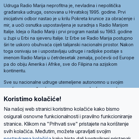
Udruga Radio Marija neprofitna je, nevladina i nepolitička
građanska udruga, osnovana u Hrvatskoj 1995. godine. Prvi
inicijativni odbor nastao je u krilu Pokreta krunice za obraćenje i
mir, a uoči osnutka uspostavljena je suradnja s Radio Marijom
Italije. Ideja o Radio Mariji i prvi program nastali su 1983. godine
u župi u Erbi na sjeveru Italije. Iz Erbe se Radio Marija postupno
širi te uskoro obuhvaća cijeli talijanski nacionalni prostor. Nakon
toga osnivaju se i uspostavljaju udruge i radijske postaje s
imenom Radio Marija u četrdesetak zemalja, počevši od Europe
pa do obiju Amerika i Afrike, sve do Filipina na azijskom
kontinentu.
Sve su nacionalne udruge utemeljene autonomno u svojim
zemljama, a međusobna su povezane preko krovne udruge
pod nazivom Svjetska obitelj Radio Marije (World Family of
Koristimo kolačiće!
Radio Maria). Svjetsku obitelj utemeljilo je sedam članica, među
kojima je i hrvatska Udruga Radio Marija.
Na našoj web stranici koristimo kolačiće kako bismo
osigurali osnovne funkcionalnosti i pravilno funkcioniranje
stranice. Klikom na "Prihvati sve" pristajete na korištenje
svih kolačića. Međutim, možete upravljati svojim
O nama
Radio
Program
Volonteri
Prijatelji
Kontakt
Pravila privatnosti
postavkama kolačića
kako biste dali kontrolirani pristanak.