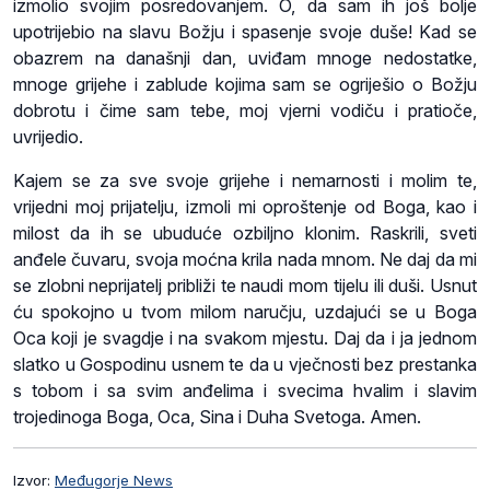
izmolio svojim posredovanjem. O, da sam ih još bolje
upotrijebio na slavu Božju i spasenje svoje duše! Kad se
obazrem na današnji dan, uviđam mnoge nedostatke,
mnoge grijehe i zablude kojima sam se ogriješio o Božju
dobrotu i čime sam tebe, moj vjerni vodiču i pratioče,
uvrijedio.
Kajem se za sve svoje grijehe i nemarnosti i molim te,
vrijedni moj prijatelju, izmoli mi oproštenje od Boga, kao i
milost da ih se ubuduće ozbiljno klonim. Raskrili, sveti
anđele čuvaru, svoja moćna krila nada mnom. Ne daj da mi
se zlobni neprijatelj približi te naudi mom tijelu ili duši. Usnut
ću spokojno u tvom milom naručju, uzdajući se u Boga
Oca koji je svagdje i na svakom mjestu. Daj da i ja jednom
slatko u Gospodinu usnem te da u vječnosti bez prestanka
s tobom i sa svim anđelima i svecima hvalim i slavim
trojedinoga Boga, Oca, Sina i Duha Svetoga. Amen.
Izvor:
Međugorje News