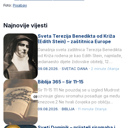
Foto:
Pixabay
Najnovije vijesti
Sveta Terezija Benedikta od Križa
(Edith Stein) – zaštitnica Europe
Današnja sveta zaštitnica Terezija Benedikta
od Križa rođena je kao Edith Stein, najmlađe,
jedanaesto dijete židovske obitelji, 12.
listopada 1891, u Wrocławu…
09.08.2026. · SVETAC DANA ·
2 minute čitanja
Biblija 365 – Sir 11–15
Sir 11–15 111 Ne pouzdaj se u izgled Mudrost
uzvisuje glavu siromahui posađuje ga među
knezove.2 Ne hvali čovjeka po obličju
njegovui…
09.08.2026. · BIBLIJA ·
11 minute čitanja
Sveti Dominik – prijatelj siromaha i