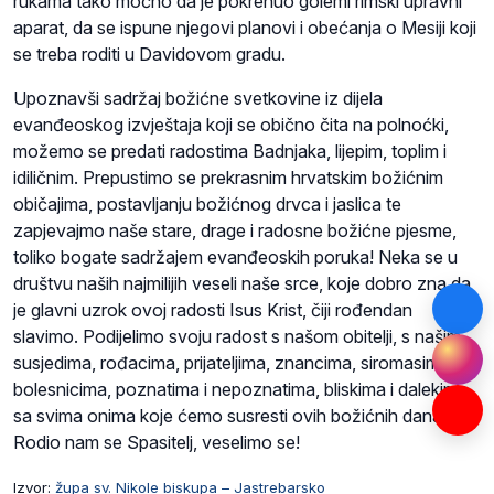
rukama tako moćno da je pokrenuo golemi rimski upravni
aparat, da se ispune njegovi planovi i obećanja o Mesiji koji
se treba roditi u Davidovom gradu.
Upoznavši sadržaj božićne svetkovine iz dijela
evanđeoskog izvještaja koji se obično čita na polnoćki,
možemo se predati radostima Badnjaka, lijepim, toplim i
idiličnim. Prepustimo se prekrasnim hrvatskim božićnim
običajima, postavljanju božićnog drvca i jaslica te
zapjevajmo naše stare, drage i radosne božićne pjesme,
toliko bogate sadržajem evanđeoskih poruka! Neka se u
društvu naših najmilijih veseli naše srce, koje dobro zna da
je glavni uzrok ovoj radosti Isus Krist, čiji rođendan
slavimo. Podijelimo svoju radost s našom obitelji, s našim
susjedima, rođacima, prijateljima, znancima, siromasima,
bolesnicima, poznatima i nepoznatima, bliskima i dalekima,
sa svima onima koje ćemo susresti ovih božićnih dana.
Rodio nam se Spasitelj, veselimo se!
Izvor:
župa sv. Nikole biskupa – Jastrebarsko