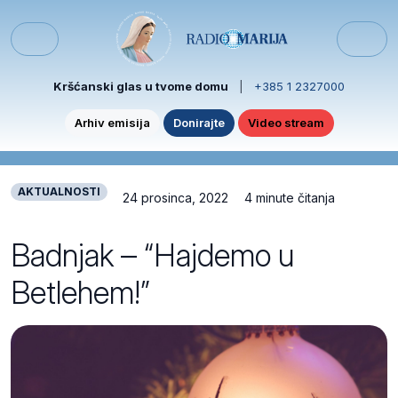
Skip to content
Skip to footer
Menu
Kršćanski glas u tvome domu
|
+385 1 2327000
Arhiv emisija
Donirajte
Video stream
AKTUALNOSTI
24 prosinca, 2022
4 minute čitanja
Badnjak – “Hajdemo u
Betlehem!”