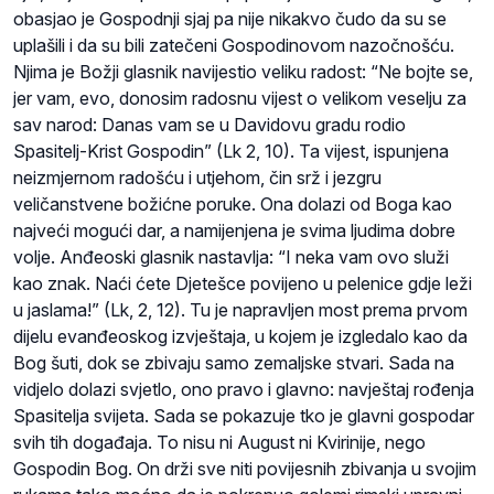
obasjao je Gospodnji sjaj pa nije nikakvo čudo da su se
uplašili i da su bili zatečeni Gospodinovom nazočnošću.
Njima je Božji glasnik navijestio veliku radost: “Ne bojte se,
jer vam, evo, donosim radosnu vijest o velikom veselju za
sav narod: Danas vam se u Davidovu gradu rodio
Spasitelj-Krist Gospodin” (Lk 2, 10). Ta vijest, ispunjena
neizmjernom radošću i utjehom, čin srž i jezgru
veličanstvene božićne poruke. Ona dolazi od Boga kao
najveći mogući dar, a namijenjena je svima ljudima dobre
volje. Anđeoski glasnik nastavlja: “I neka vam ovo služi
kao znak. Naći ćete Djetešce povijeno u pelenice gdje leži
u jaslama!” (Lk, 2, 12). Tu je napravljen most prema prvom
dijelu evanđeoskog izvještaja, u kojem je izgledalo kao da
Bog šuti, dok se zbivaju samo zemaljske stvari. Sada na
vidjelo dolazi svjetlo, ono pravo i glavno: navještaj rođenja
Spasitelja svijeta. Sada se pokazuje tko je glavni gospodar
svih tih događaja. To nisu ni August ni Kvirinije, nego
Gospodin Bog. On drži sve niti povijesnih zbivanja u svojim