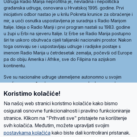
Udruga Radio Marija neprofitna je, nevladina i nepolitička
građanska udruga, osnovana u Hrvatskoj 1995. godine. Prvi
inicijativni odbor nastao je u krilu Pokreta krunice za obraćenje i
mir, a uoči osnutka uspostavljena je suradnja s Radio Marijom
Italije. Ideja o Radio Mariji i prvi program nastali su 1983. godine
u župi u Erbi na sjeveru Italije. Iz Erbe se Radio Marija postupno
širi te uskoro obuhvaća cijeli talijanski nacionalni prostor. Nakon
toga osnivaju se i uspostavljaju udruge i radijske postaje s
imenom Radio Marija u četrdesetak zemalja, počevši od Europe
pa do obiju Amerika i Afrike, sve do Filipina na azijskom
kontinentu.
Sve su nacionalne udruge utemeljene autonomno u svojim
zemljama, a međusobna su povezane preko krovne udruge
pod nazivom Svjetska obitelj Radio Marije (World Family of
Koristimo kolačiće!
Radio Maria). Svjetsku obitelj utemeljilo je sedam članica, među
kojima je i hrvatska Udruga Radio Marija.
Na našoj web stranici koristimo kolačiće kako bismo
osigurali osnovne funkcionalnosti i pravilno funkcioniranje
stranice. Klikom na "Prihvati sve" pristajete na korištenje
svih kolačića. Međutim, možete upravljati svojim
O nama
Radio
Program
Volonteri
Prijatelji
Kontakt
Pravila privatnosti
postavkama kolačića
kako biste dali kontrolirani pristanak.