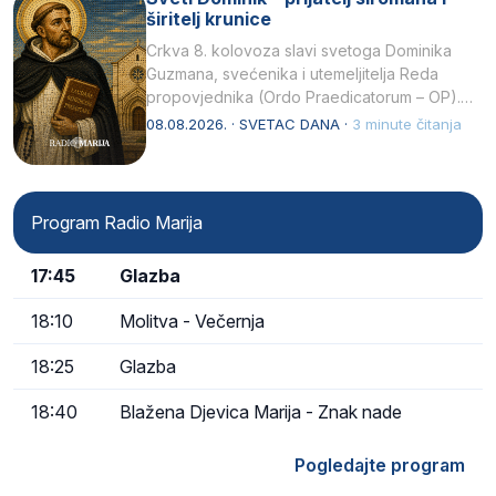
širitelj krunice
Crkva 8. kolovoza slavi svetoga Dominika
Guzmana, svećenika i utemeljitelja Reda
propovjednika (Ordo Praedicatorum – OP).
Svojim životom, dubokom ljubavlju prema
08.08.2026. · SVETAC DANA ·
3 minute čitanja
Kristu…
Program Radio Marija
17:45
Glazba
18:10
Molitva - Večernja
18:25
Glazba
18:40
Blažena Djevica Marija - Znak nade
Pogledajte program