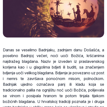
Danas se veselimo Badnjaku, zadnjem danu Došašća, a
posebno Badnjoj večeri, noći uoči Božića, kršćanima
najdražeg blagdana. Naziv je izveden iz praslavenskog
korijena kao i u glagolima bdjeti ili buditi, sa značenjem
bdjenja uoči velikog blagdana. Bdjenje je povezano uz post
i nemrs te završava ponoćnom misom, polnoćkom.
Badnjak ujedno označava panj ili kladu koja se
tradicionalno palila na ognjištu noć uoči Božića, polijevala
se vinom i posipala hranom te potom tinjala tijekom
božićnih blagdana. U hrvatskoj tradiciji poznata je i druga