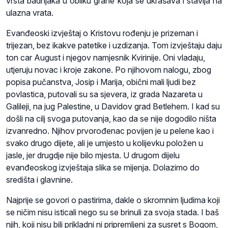
vrsta badnjaka u obliku grane koja se ukrašava i stavlja na
ulazna vrata.
Evanđeoski izvještaj o Kristovu rođenju je prizeman i
trijezan, bez ikakve patetike i uzdizanja. Tom izvještaju daju
ton car August i njegov namjesnik Kvirinije. Oni vladaju,
utjeruju novac i kroje zakone. Po njihovom nalogu, zbog
popisa pučanstva, Josip i Marija, obični mali ljudi bez
povlastica, putovali su sa sjevera, iz grada Nazareta u
Galileji, na jug Palestine, u Davidov grad Betlehem. I kad su
došli na cilj svoga putovanja, kao da se nije dogodilo ništa
izvanredno. Njihov prvorođenac povijen je u pelene kao i
svako drugo dijete, ali je umjesto u kolijevku položen u
jasle, jer drugdje nije bilo mjesta. U drugom dijelu
evanđeoskog izvještaja slika se mijenja. Dolazimo do
središta i glavnine.
Najprije se govori o pastirima, dakle o skromnim ljudima koji
se ničim nisu isticali nego su se brinuli za svoja stada. I baš
njih, koji nisu bili prikladni ni pripremljeni za susret s Bogom,