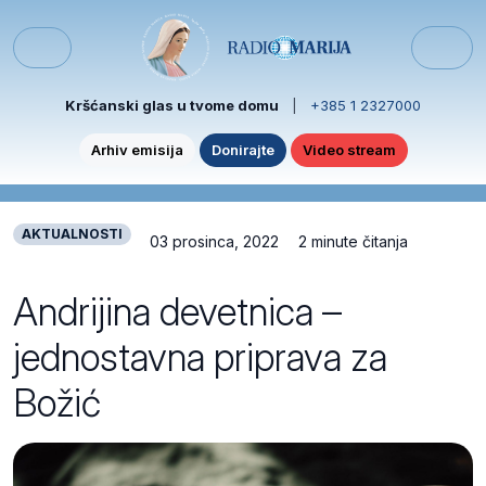
Skip to content
Skip to footer
Menu
Kršćanski glas u tvome domu
|
+385 1 2327000
Arhiv emisija
Donirajte
Video stream
AKTUALNOSTI
03 prosinca, 2022
2 minute čitanja
Andrijina devetnica –
jednostavna priprava za
Božić