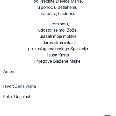
od Prečiste Djevice Marije,
u ponoć u Betlehemu,
na oštroj hladnoći.
U tom satu,
udostoj se moj Bože,
uslišati moje molitve
i darovati mi milosti
po zaslugama našega Spasitelja
Isusa Krista
i Njegove Blažene Majke.
Amen.
Izvor:
Žena vrsna
Foto: Unsplash