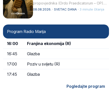
propovjednika (Ordo Praedicatorum – OP).
Svojim životom, dubokom ljubavlju prema
08.08.2026. · SVETAC DANA ·
3 minute čitanja
Kristu…
Program Radio Marija
16:00
Franjina ekonomija (R)
16:45
Glazba
17:00
Poziv u svijetu (R)
17:45
Glazba
Pogledajte program