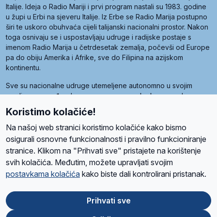
Italije. Ideja o Radio Mariji i prvi program nastali su 1983. godine
u župi u Erbi na sjeveru Italije. Iz Erbe se Radio Marija postupno
širi te uskoro obuhvaća cijeli talijanski nacionalni prostor. Nakon
toga osnivaju se i uspostavljaju udruge i radijske postaje s
imenom Radio Marija u četrdesetak zemalja, počevši od Europe
pa do obiju Amerika i Afrike, sve do Filipina na azijskom
kontinentu.
Sve su nacionalne udruge utemeljene autonomno u svojim
zemljama, a međusobna su povezane preko krovne udruge
pod nazivom Svjetska obitelj Radio Marije (World Family of
Koristimo kolačiće!
Radio Maria). Svjetsku obitelj utemeljilo je sedam članica, među
kojima je i hrvatska Udruga Radio Marija.
Na našoj web stranici koristimo kolačiće kako bismo
osigurali osnovne funkcionalnosti i pravilno funkcioniranje
stranice. Klikom na "Prihvati sve" pristajete na korištenje
svih kolačića. Međutim, možete upravljati svojim
O nama
Radio
Program
Volonteri
Prijatelji
Kontakt
Pravila privatnosti
postavkama kolačića
kako biste dali kontrolirani pristanak.
Kolačići
Uvjeti korištenja
Ova stranica je zaštićena Google reCAPTCHA sustavom
Prihvati sve