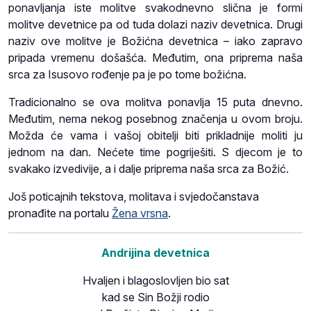
ponavljanja iste molitve svakodnevno slična je formi
molitve devetnice pa od tuda dolazi naziv devetnica. Drugi
naziv ove molitve je Božićna devetnica – iako zapravo
pripada vremenu došašća. Međutim, ona priprema naša
srca za Isusovo rođenje pa je po tome božićna.
Tradicionalno se ova molitva ponavlja 15 puta dnevno.
Međutim, nema nekog posebnog značenja u ovom broju.
Možda će vama i vašoj obitelji biti prikladnije moliti ju
jednom na dan. Nećete time pogriješiti. S djecom je to
svakako izvedivije, a i dalje priprema naša srca za Božić.
Još poticajnih tekstova, molitava i svjedočanstava
pronađite na portalu
Žena vrsna
.
Andrijina devetnica
Hvaljen i blagoslovljen bio sat
kad se Sin Božji rodio