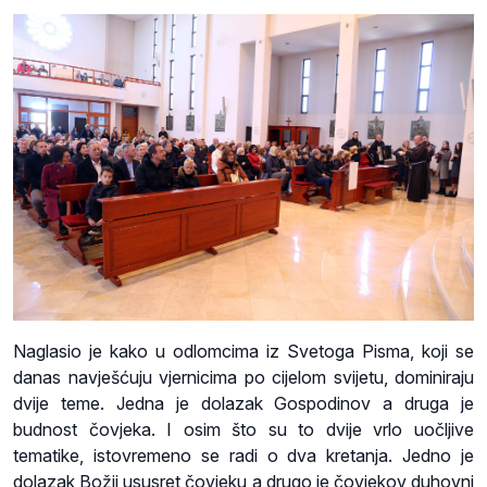
Naglasio je kako u odlomcima iz Svetoga Pisma, koji se
danas navješćuju vjernicima po cijelom svijetu, dominiraju
dvije teme. Jedna je dolazak Gospodinov a druga je
budnost čovjeka. I osim što su to dvije vrlo uočljive
tematike, istovremeno se radi o dva kretanja. Jedno je
dolazak Božji ususret čovjeku a drugo je čovjekov duhovni