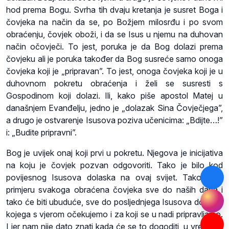
hod prema Bogu. Svrha tih dvaju kretanja je susret Boga i
čovjeka na način da se, po Božjem milosrđu i po svom
obraćenju, čovjek oboži, i da se Isus u njemu na duhovan
način očovječi. To jest, poruka je da Bog dolazi prema
čovjeku ali je poruka također da Bog susreće samo onoga
čovjeka koji je „pripravan”. To jest, onoga čovjeka koji je u
duhovnom pokretu obraćenja i želi se susresti s
Gospodinom koji dolazi. Ili, kako piše apostol Matej u
današnjem Evanđelju, jedno je „dolazak Sina Čovječjega”,
a drugo je ostvarenje Isusova poziva učenicima: „Bdijte…!”
i: „Budite pripravni”.
Bog je uvijek onaj koji prvi u pokretu. Njegova je inicijativa
na koju je čovjek pozvan odgovoriti. Tako je bilo kod
povijesnog Isusova dolaska na ovaj svijet. Tako je u
primjeru svakoga obraćena čovjeka sve do naših dana i
tako će biti ubuduće, sve do posljednjega Isusova dolaska
kojega s vjerom očekujemo i za koji se u nadi pripravljamo.
I jer nam nije dato znati kada će se to dogoditi, u vremenu