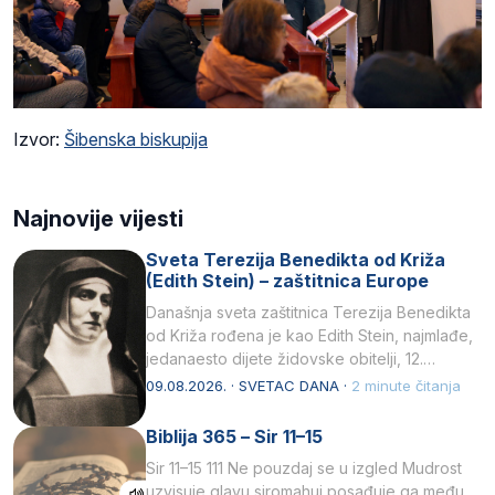
Izvor:
Šibenska biskupija
Najnovije vijesti
Sveta Terezija Benedikta od Križa
(Edith Stein) – zaštitnica Europe
Današnja sveta zaštitnica Terezija Benedikta
od Križa rođena je kao Edith Stein, najmlađe,
jedanaesto dijete židovske obitelji, 12.
listopada 1891, u Wrocławu…
09.08.2026. · SVETAC DANA ·
2 minute čitanja
Biblija 365 – Sir 11–15
Sir 11–15 111 Ne pouzdaj se u izgled Mudrost
uzvisuje glavu siromahui posađuje ga među