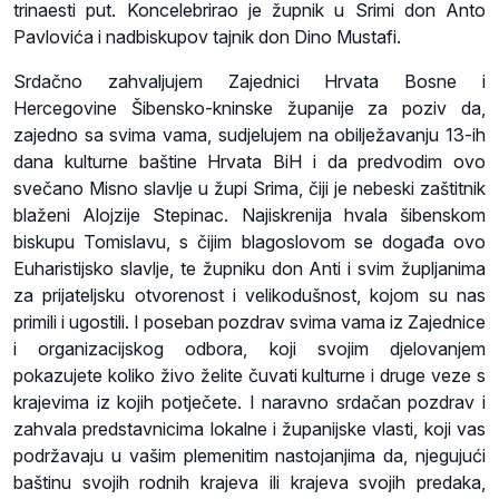
trinaesti put. Koncelebrirao je župnik u Srimi don Anto
Pavlovića i nadbiskupov tajnik don Dino Mustafi.
Srdačno zahvaljujem Zajednici Hrvata Bosne i
Hercegovine Šibensko-kninske županije za poziv da,
zajedno sa svima vama, sudjelujem na obilježavanju 13-ih
dana kulturne baštine Hrvata BiH i da predvodim ovo
svečano Misno slavlje u župi Srima, čiji je nebeski zaštitnik
blaženi Alojzije Stepinac. Najiskrenija hvala šibenskom
biskupu Tomislavu, s čijim blagoslovom se događa ovo
Euharistijsko slavlje, te župniku don Anti i svim župljanima
za prijateljsku otvorenost i velikodušnost, kojom su nas
primili i ugostili. I poseban pozdrav svima vama iz Zajednice
i organizacijskog odbora, koji svojim djelovanjem
pokazujete koliko živo želite čuvati kulturne i druge veze s
krajevima iz kojih potječete. I naravno srdačan pozdrav i
zahvala predstavnicima lokalne i županijske vlasti, koji vas
podržavaju u vašim plemenitim nastojanjima da, njegujući
baštinu svojih rodnih krajeva ili krajeva svojih predaka,