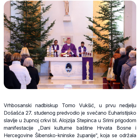
Vrhbosanski nadbiskup Tomo Vukšić, u prvu nedjelju
Došašća 27. studenog predvodio je svečano Euharistijsko
slavlje u župnoj crkvi bl. Alojzija Stepinca u Srimi prigodom
manifestacije „Dani kulturne baštine Hrvata Bosne i
Hercegovine Šibensko-kninske županije“, koja se održala