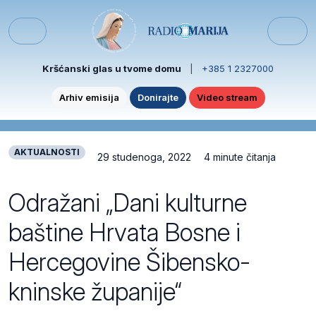
Skip to content
Skip to footer
Menu
Kršćanski glas u tvome domu
|
+385 1 2327000
Arhiv emisija
Donirajte
Video stream
AKTUALNOSTI
29 studenoga, 2022
4 minute čitanja
Odražani „Dani kulturne
baštine Hrvata Bosne i
Hercegovine Šibensko-
kninske županije“