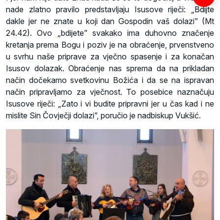
nade zlatno pravilo predstavljaju Isusove riječi: „Bdijte
dakle jer ne znate u koji dan Gospodin vaš dolazi” (Mt
24.42). Ovo „bdijete” svakako ima duhovno značenje
kretanja prema Bogu i poziv je na obraćenje, prvenstveno
u svrhu naše priprave za vječno spasenje i za konačan
Isusov dolazak. Obraćenje nas sprema da na prikladan
način dočekamo svetkovinu Božića i da se na ispravan
način pripravljamo za vječnost. To posebice naznačuju
Isusove riječi: „Zato i vi budite pripravni jer u čas kad i ne
mislite Sin Čovječji dolazi”, poručio je nadbiskup Vukšić.