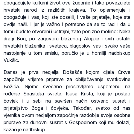
obogaćujete kulturni život ove županije i tako povezujete
hrvatski narod iz različitih krajeva. To oplemenjuje i
obogaćuje i vas, koji ste doselili, i vaše prijatelje, koje ste
ovdje našli. I jer je važno i potrebno da se to radi i da u
tomu budete otvoreni i ustrajni, zato ponizno molimo: Neka
dragi Bog, po zagovoru blaženog Alojzija i svih ostalih
hrvatskih blaženika i svetaca, blagoslovi vas i svako vaše
nastojanje u tom smislu, poručio je u homiliji nadbiskup
Vukšić.
Danas je prva nedjelja Došašća kojom cijela Crkva
započinje vrijeme priprave za obilježavanje svetkovine
Božića. Njome svečano proslavljamo uspomenu na
rođenje Spasitelja svijeta, Isusa Krista, koji je postao
čovjek i u sebi na savršen način ostvario susret i
prijateljstvo Boga i čovjeka. Također, svatko od nas
vjernika ovom nedjeljom započinje razdoblje svoje osobne
priprave za duhovni susret s Gospodinom koji mu dolazi,
kazao je nadbiskup.