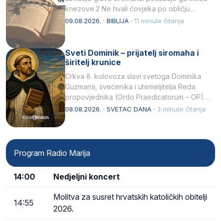
knezove.2 Ne hvali čovjeka po obličju
njegovui…
09.08.2026. · BIBLIJA ·
11 minute čitanja
Sveti Dominik – prijatelj siromaha i
širitelj krunice
Crkva 8. kolovoza slavi svetoga Dominika
Guzmana, svećenika i utemeljitelja Reda
propovjednika (Ordo Praedicatorum – OP).
Svojim životom, dubokom ljubavlju prema
08.08.2026. · SVETAC DANA ·
3 minute čitanja
Kristu…
Program Radio Marija
14:00
Nedjeljni koncert
Molitva za susret hrvatskih katoličkih obitelji
14:55
2026.