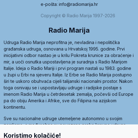
e-pošta: info@radiomarija.hr
Copyright © Radio Marija 1997-2026
Radio Marija
Udruga Radio Marija neprofitna je, nevladina i nepolitička
građanska udruga, osnovana u Hrvatskoj 1995. godine. Prvi
inicijativni odbor nastao je u krilu Pokreta krunice za obraćenje i
mir, a uoči osnutka uspostavljena je suradnja s Radio Marijom
Italije. Ideja o Radio Mariji i prvi program nastali su 1983. godine
u župi u Erbi na sjeveru Italije. Iz Erbe se Radio Marija postupno
širi te uskoro obuhvaća cijeli talijanski nacionalni prostor. Nakon
toga osnivaju se i uspostavljaju udruge i radijske postaje s
imenom Radio Marija u četrdesetak zemalja, počevši od Europe
pa do obiju Amerika i Afrike, sve do Filipina na azijskom
kontinentu.
Sve su nacionalne udruge utemeljene autonomno u svojim
zemljama, a međusobna su povezane preko krovne udruge
pod nazivom Svjetska obitelj Radio Marije (World Family of
Koristimo kolačiće!
Radio Maria). Svjetsku obitelj utemeljilo je sedam članica, među