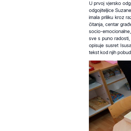
U prvoj vjersko odg
odgojiteljice Suzane
imala priliku kroz r
čitanja, centar građe
socio-emocionalne,
sve s puno radosti, 
opisuje susret Isus
tekst kod njih pobud