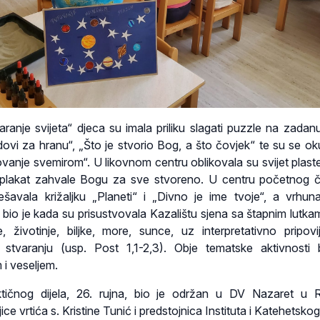
ranje svijeta“ djeca su imala priliku slagati puzzle na zadan
odovi za hranu“, „Što je stvorio Bog, a što čovjek“ te su se ok
ovanje svemirom“. U likovnom centru oblikovala su svijet plaste
i plakat zahvale Bogu za sve stvoreno. U centru početnog či
ešavala križaljku „Planeti“ i „Divno je ime tvoje“, a vrhun
i bio je kada su prisustvovala Kazalištu sjena sa štapnim lutka
e, životinje, biljke, more, sunce, uz interpretativno pripovi
o stvaranju (usp. Post 1,1-2,3). Obje tematske aktivnosti 
i veseljem.
ktičnog dijela, 26. rujna, bio je održan u DV Nazaret u R
ce vrtića s. Kristine Tunić i predstojnica Instituta i Katehetsko