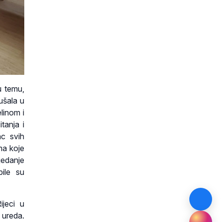
u temu,
ušala u
linom i
tanja i
ac svih
ma koje
jedanje
bile su
ijeci u
g ureda.