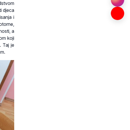
odstvom
i djeca
isanja i
motorne,
osti, a
om koji
 Taj je
om.