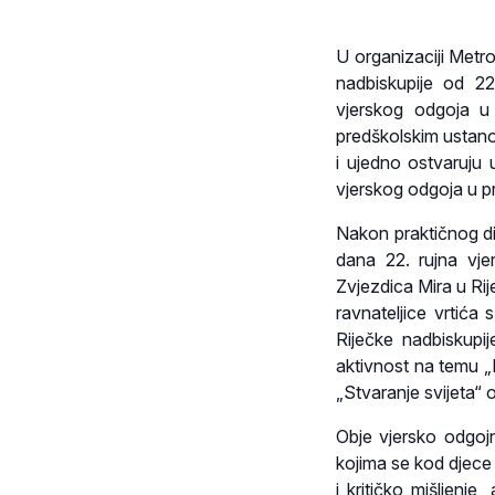
U organizaciji Metro
nadbiskupije od 22
vjerskog odgoja u 
predškolskim ustan
i ujedno ostvaruju
vjerskog odgoja u 
Nakon praktičnog di
dana 22. rujna vje
Zvjezdica Mira u Rij
ravnateljice vrtića
Riječke nadbiskupi
aktivnost na temu „M
„Stvaranje svijeta“ o
Obje vjersko odgojn
kojima se kod djece
i kritičko mišljenj