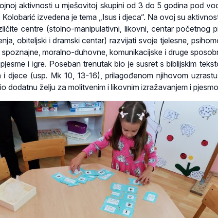
ojnoj aktivnosti u mješovitoj skupini od 3 do 5 godina pod v
 Kolobarić izvedena je tema „Isus i djeca“. Na ovoj su aktivnost
azličite centre (stolno-manipulativni, likovni, centar početnog p
nja, obiteljski i dramski centar) razvijati svoje tjelesne, psiho
 spoznajne, moralno-duhovne, komunikacijske i druge sposobn
pjesme i igre. Poseban trenutak bio je susret s biblijskim tekst
a i djece (usp. Mk 10, 13-16), prilagođenom njihovom uzrastu.
io dodatnu želju za molitvenim i likovnim izražavanjem i pjesm