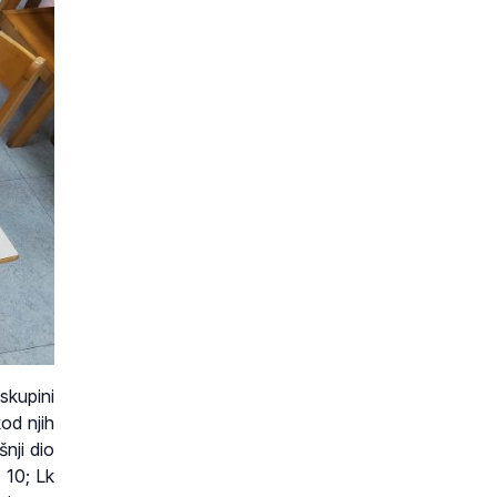
skupini
kod njih
nji dio
 10; Lk