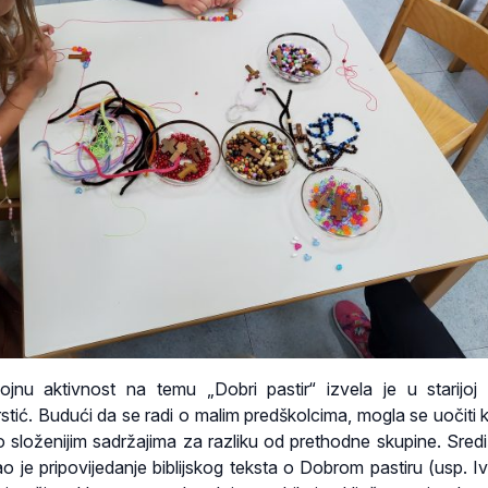
jnu aktivnost na temu „Dobri pastir“ izvela je u starijoj 
 Erstić. Budući da se radi o malim predškolcima, mogla se uočiti 
o složenijim sadržajima za razliku od prethodne skupine. Središ
o je pripovijedanje biblijskog teksta o Dobrom pastiru (usp. Iv