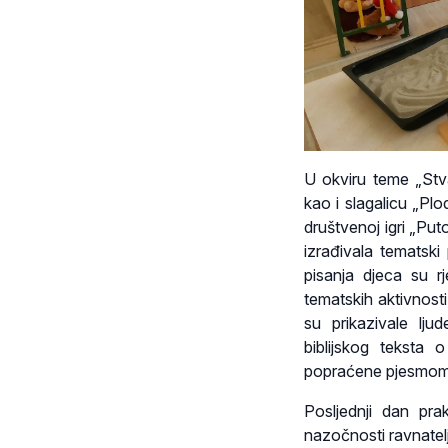
U okviru teme „Stva
kao i slagalicu „Pl
društvenoj igri „Put
izrađivala tematsk
pisanja djeca su rj
tematskih aktivnost
su prikazivale ljud
biblijskog teksta 
popraćene pjesmom 
Posljednji dan pra
nazočnosti ravnatelji