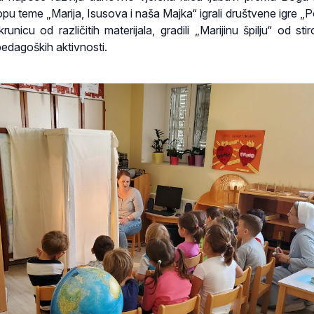
pu teme „Marija, Isusova i naša Majka“ igrali društvene igre „Po
krunicu od različitih materijala, gradili „Marijinu špilju“ od sti
 pedagoških aktivnosti.