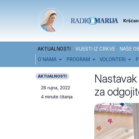
Skip to content
Skip to footer
Kršćan
AKTUALNOSTI
VIJESTI IZ CRKVE
NAŠE OB
O NAMA
PROGRAM
VOLONTERI
P
Nastavak 
AKTUALNOSTI
za odgojite
28 rujna, 2022
4 minute čitanja