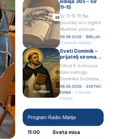
Biblija 365 – Sir
židovske obitelji, 12.
11–15
listopada 1891, u
Wrocławu…
Sir 11–15 111 Ne
pouzdaj se u izgled
Mudrost uzvisuje
glavu siromahui
09.08.2026. · BIBLIJA ·
posađuje ga među
11 minute čitanja
knezove.2 Ne hvali
Sveti Dominik –
čovjeka po obličju
prijatelj siromaha
njegovui…
i širitelj krunice
Crkva 8. kolovoza
slavi svetoga
Dominika Guzmana,
svećenika i
08.08.2026. · SVETAC
utemeljitelja Reda
DANA ·
3 minute
propovjednika (Ordo
čitanja
Praedicatorum – OP).
Svojim životom,
Program Radio Marija
dubokom ljubavlju
prema Kristu…
11:00
Sveta misa