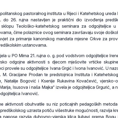
politanskog pastoralnog instituta u Rijeci i Katehetskog ureda 
. do 26. rujna nastavljen je praktični dio izvođenja predš
sklopu Teološko-katehetskog seminara za odgojiteljice u 
ovama, čime polaznice ovog seminara završavaju svoje doško
 uvjet za primanje kanonskog mandata mjesne Crkve za pro
predškolskim ustanovama.
jela u PO Mima 21. rujna o. g. pod vodstvom odgojiteljice Iren
rsko odgojne aktivnosti s djecom mješovite vrtićke skupi
eci provele su odgojiteljice Ivana Grgić i Ivona Ivanović. U naz
 s. M. Gracijane Prodan te predstojnica Instituta i Katehetsko
je, Natalije Bogović i Ksenije Rukavina Kovačević, vjersko-
arija, Isusova i naša Majka“ izvela je odgojiteljica Grgurić, a 
dgojiteljica Ivanović.
e aktivnosti obuhvatile su niz poticajnih pedagoških metoda 
 predškolskog uzrasta potiču višestruke mogućnosti, razvija kr
e, a napose razvija duhovno-vjerska klica ljubavi prema Bogu i