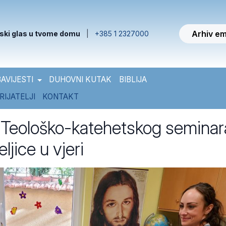
Arhiv em
ski glas u tvome domu
|
+385 1 2327000
AVIJESTI
DUHOVNI KUTAK
BIBLIJA
RIJATELJI
KONTAKT
Teološko-katehetskog seminar
ljice u vjeri