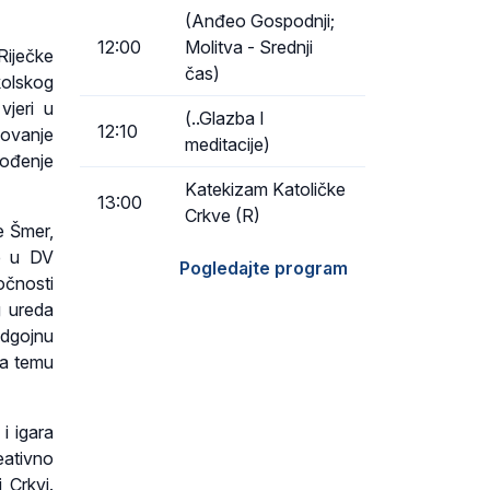
(Anđeo Gospodnji;
12:00
Molitva - Srednji
Riječke
čas)
kolskog
vjeri u
(..Glazba I
12:10
lovanje
meditacije)
vođenje
Katekizam Katoličke
13:00
Crkve (R)
e Šmer,
ne u DV
Pogledajte program
očnosti
g ureda
odgojnu
na temu
i igara
eativno
 Crkvi.