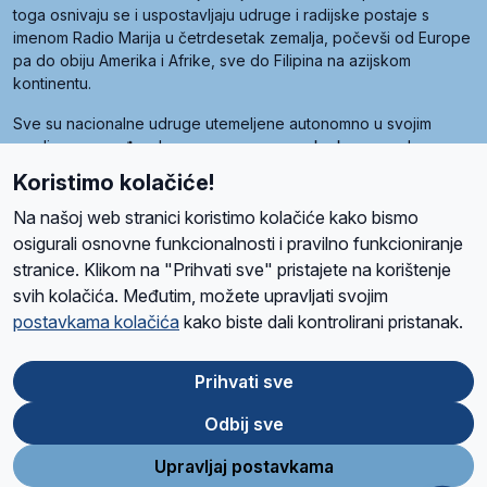
toga osnivaju se i uspostavljaju udruge i radijske postaje s
imenom Radio Marija u četrdesetak zemalja, počevši od Europe
pa do obiju Amerika i Afrike, sve do Filipina na azijskom
kontinentu.
Sve su nacionalne udruge utemeljene autonomno u svojim
zemljama, a međusobna su povezane preko krovne udruge
pod nazivom Svjetska obitelj Radio Marije (World Family of
Koristimo kolačiće!
Radio Maria). Svjetsku obitelj utemeljilo je sedam članica, među
kojima je i hrvatska Udruga Radio Marija.
Na našoj web stranici koristimo kolačiće kako bismo
osigurali osnovne funkcionalnosti i pravilno funkcioniranje
stranice. Klikom na "Prihvati sve" pristajete na korištenje
svih kolačića. Međutim, možete upravljati svojim
O nama
Radio
Program
Volonteri
Prijatelji
Kontakt
Pravila privatnosti
postavkama kolačića
kako biste dali kontrolirani pristanak.
Kolačići
Uvjeti korištenja
Ova stranica je zaštićena Google reCAPTCHA sustavom
Prihvati sve
Odbij sve
App
Google
Store
Play
Upravljaj postavkama