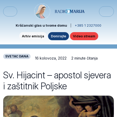
Skip to content
Skip to footer
Menu
Kršćanski glas u tvome domu
|
+385 1 2327000
Arhiv emisija
Donirajte
Video stream
SVETAC DANA
16 kolovoza, 2022
2 minute čitanja
Sv. Hijacint – apostol sjevera
i zaštitnik Poljske