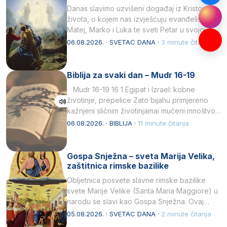
Danas slavimo uzvišeni događaj iz Kristova
života, o kojem nas izvješćuju evanđelisti
Matej, Marko i Luka te sveti Petar u svojoj
drugoj…
06.08.2026. · SVETAC DANA ·
3 minute čitanja
Biblija za svaki dan – Mudr 16-19
Mudr 16-19 16 1 Egipat i Izrael: kobne
životinje, prepelice Zato bijahu primjereno
kažnjeni sličnim životinjamai mučeni mnoštvom
kukaca.2 A narod…
06.08.2026. · BIBLIJA ·
11 minute čitanja
Gospa Snježna – sveta Marija Velika,
zaštitnica rimske bazilike
Obljetnica posvete slavne rimske bazilike
svete Marije Velike (Santa Maria Maggiore) u
narodu se slavi kao Gospa Snježna. Ovaj
naziv, Sancta Maria…
05.08.2026. · SVETAC DANA ·
2 minute čitanja