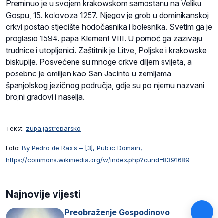
Preminuo je u svojem krakowskom samostanu na Veliku
Gospu, 15. kolovoza 1257. Njegov je grob u dominikanskoj
crkvi postao stjecište hodočasnika i bolesnika. Svetim ga je
proglasio 1594. papa Klement VIII. U pomoć ga zazivaju
trudnice i utopljenici. Zaštitnik je Litve, Poljske i krakowske
biskupije. Posvećene su mnoge crkve diljem svijeta, a
posebno je omiljen kao San Jacinto u zemljama
španjolskog jezičnog područja, gdje su po njemu nazvani
brojni gradovi i naselja.
Tekst:
zupa.jastrebarsko
Foto:
By Pedro de Raxis – [3], Public Domain,
https://commons.wikimedia.org/w/index.php?curid=8391689
Najnovije vijesti
Preobraženje Gospodinovo