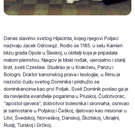
Danas slavimo svetog Hijacinta, kojeg njegovi Poljaci
nazivaju Jacek Odrowąż. Rodio se 1185. u selu Kamień
blizu grada Opole u Šleskoj, u obitelji koja je pripadala
malom plemstvu. Njegov je bliski rođak, vjerojatno i stariji
brat, sveti Czesław. Studirao je u Krakówu, Parizu i
Bologni. Doktor kanonskog prava i teologije, u Rimu je
nazočio čudu svetog Dominika i pridružio se
dominikancima kao prvi Poljak. Sveti Dominik poslao ga je
da naviješta evanđelje poganima u Pruskoj. Čudotvorac,
“apostol sjevera”, dobrotvor bolesnika i siromaha, osnivao
je samostane u Poljskoj i Češkoj, djelovao kao misionar u
Litvi, Švedskoj, Norveškoj, Danskoj, Škotskoj, Ukrajini,
Rusiji, Turskoj i Grčkoj.