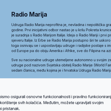
Radio Marija
Udruga Radio Marija neprofitna je, nevladina i nepolitička 
godine. Prvi inicijativni odbor nastao je u krilu Pokreta kruni
je suradnja s Radio Marijom Italije. Ideja o Radio Mariji i prvi
sjeveru Italije. Iz Erbe se Radio Marija postupno širi te uskoro
toga osnivaju se i uspostavljaju udruge i radijske postaje s
od Europe pa do obiju Amerika i Afrike, sve do Filipina na az
Sve su nacionalne udruge utemeljene autonomno u svojim 
udruge pod nazivom Svjetska obitelj Radio Marije (World Famil
sedam članica, među kojima je i hrvatska Udruga Radio Marij
la privatnosti
Kolačići
Uvjeti korištenja
bismo osigurali osnovne funkcionalnosti i pravilno funkcioniran
A sustavom
a korištenje svih kolačića. Međutim, možete upravljati svojim
i pristanak.