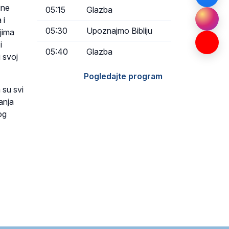
ine
05:15
Glazba
 i
05:30
Upoznajmo Bibliju
jima
i
05:40
Glazba
 svoj
Pogledajte program
 su svi
anja
og