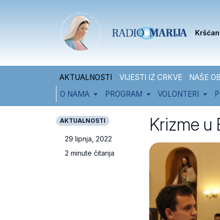
Skip to content
Skip to footer
Kršćan
AKTUALNOSTI
VIJESTI IZ CRKVE
NAŠE OB
O NAMA
PROGRAM
VOLONTERI
P
Krizme u 
AKTUALNOSTI
29 lipnja, 2022
2 minute čitanja