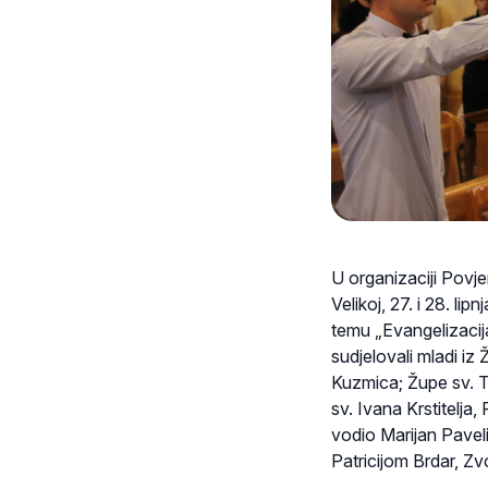
U organizaciji Povj
Velikoj, 27. i 28. li
temu „Evangelizacija 
sudjelovali mladi i
Kuzmica; Župe sv. T
sv. Ivana Krstitelja,
vodio Marijan Pavelić
Patricijom Brdar, Z