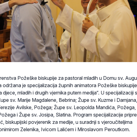
erenstva Požeške biskupije za pastoral mladih u Domu sv. Augu
pnja održana je specijalizacija župnih animatora Požeške biskupij
djece, mladih i drugih vjernika putem medija“. U specijalizaciji 
z Župe sv. Marije Magdalene, Bebrina; Župe sv. Kuzme i Damjana
erezije Avilske, Požega; Župe sv. Leopolda Mandića, Požega,
 Požega i Župe sv. Josipa, Slatina. Program specijalizacije pripre
, biskupijski povjerenik za medije, u suradnji s vjeroučiteljima
vonimirom Zelenika, Ivicom Lalićem i Miroslavom Peroutkom.