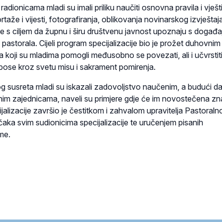
radionicama mladi su imali priliku naučiti osnovna pravila i vješt
aže i vijesti, fotografiranja, oblikovanja novinarskog izvještaja
sve s ciljem da župnu i širu društvenu javnost upoznaju s događa
astorala. Cijeli program specijalizacije bio je prožet duhovnim 
 koji su mladima pomogli međusobno se povezati, ali i učvrstiti
ose kroz svetu misu i sakrament pomirenja.
 susreta mladi su iskazali zadovoljstvo naučenim, a budući da
pnim zajednicama, naveli su primjere gdje će im novostečena zn
cijalizacije završio je čestitkom i zahvalom upravitelja Pastoraln
aka svim sudionicima specijalizacije te uručenjem pisanih
me.