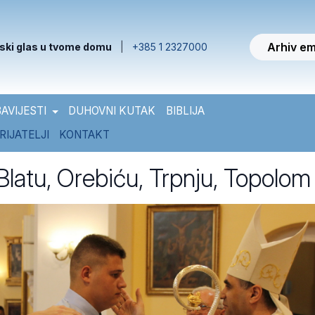
Arhiv em
ski glas u tvome domu
|
+385 1 2327000
AVIJESTI
DUHOVNI KUTAK
BIBLIJA
RIJATELJI
KONTAKT
Blatu, Orebiću, Trpnju, Topolom