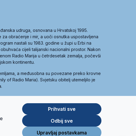
građanska udruga, osnovana u Hrvatskoj 1995.
ce za obraćenje i mir, a uoči osnutka uspostavljena
 program nastali su 1983. godine u župi u Erbi na
 obuhvaća cijeli talijanski nacionalni prostor. Nakon
 imenom Radio Marija u četrdesetak zemalja, počevši
ijskom kontinentu.
zemljama, a međusobna su povezane preko krovne
y of Radio Maria). Svjetsku obitelj utemeljilo je
a.
Prihvati sve
je
App
Google
Odbij sve
Store
Play
Upravljaj postavkama