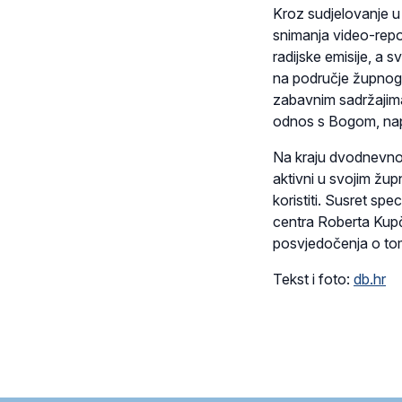
Kroz sudjelovanje u 
snimanja video-report
radijske emisije, a 
na područje župnog p
zabavnim sadržajima
odnos s Bogom, nap
Na kraju dvodnevnog
aktivni u svojim žu
koristiti. Susret spe
centra Roberta Kupč
posvjedočenja o to
Tekst i foto:
db.hr