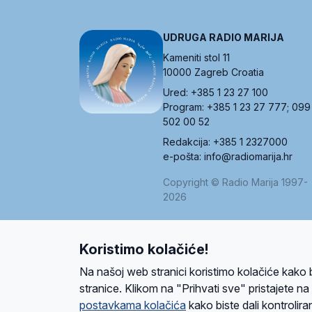
UDRUGA RADIO MARIJA
Kameniti stol 11
10000 Zagreb Croatia
Ured: +385 1 23 27 100
Program: +385 1 23 27 777; 099
502 00 52
Redakcija: +385 1 2327000
e-pošta: info@radiomarija.hr
Copyright © Radio Marija 1997-
2026
Koristimo kolačiće!
O nama
Radio
Program
Volonteri
Prijatelji
Kontakt
Pravi
Na našoj web stranici koristimo kolačiće kako 
Ova stranica je zaštićena Google reCAPTCH
stranice. Klikom na "Prihvati sve" pristajete n
postavkama kolačića
kako biste dali kontroliran