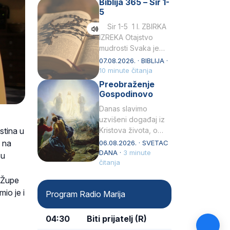
Biblija 365 – Sir 1-
rođenjem Grk.
5
Obnovio je odnose s
afričkim…
Sir 1-5 1 I. ZBIRKA
IZREKA Otajstvo
mudrosti Svaka je
mudrost od Gospoda
07.08.2026. · BIBLIJA ·
i s njime je dovijeka.2
10 minute čitanja
Tko će…
Preobraženje
Gospodinovo
Danas slavimo
uzvišeni događaj iz
stina u
Kristova života, o
kojem nas izvješćuju
e na
06.08.2026. · SVETAC
evanđelisti Matej,
DANA ·
3 minute
su
Marko i Luka te sveti
čitanja
,
Petar u svojoj
 Župe
drugoj…
mio je i
Program Radio Marija
04:30
Biti prijatelj (R)