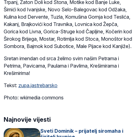
Trpanj, Zaton Doli kod Stona, Motike kod Banje Luke,
Šimići kod Ivanjske, Novo Selo-Balegovac kod Odžaka,
Kulina kod Dervente, Tuzla, Komušina Gornja kod Teslića,
Kakanj, Brajkovići kod Travnika, Lovnica kod Žepča,
Gorica kod Livna, Gorica-Struge kod Čapljine, Kočerin kod
Širokog Brijega, Mostar, Rotimlja kod Stoca, Monoštor kod
Sombora, Bajmok kod Subotice, Male Pijace kod Kanjiže).
Sretan imendan od srca želimo svim našim Petrama i
Petrima, Pavicama, Paulama i Pavlima, Krešimirama i
Krešimirima!
Tekst:
zupa.jastrebarsko
Photo: wkimedia commons
Najnovije vijesti
Sveti Dominik – prijatelj siromaha i
širitelj krunice