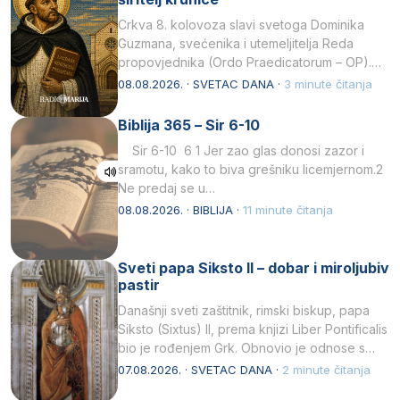
Crkva 8. kolovoza slavi svetoga Dominika
Guzmana, svećenika i utemeljitelja Reda
propovjednika (Ordo Praedicatorum – OP).
Svojim životom, dubokom ljubavlju prema
08.08.2026. · SVETAC DANA ·
3 minute čitanja
Kristu…
Biblija 365 – Sir 6-10
Sir 6-10 6 1 Jer zao glas donosi zazor i
sramotu, kako to biva grešniku licemjernom.2
Ne predaj se u…
08.08.2026. · BIBLIJA ·
11 minute čitanja
Sveti papa Siksto II – dobar i miroljubiv
pastir
Današnji sveti zaštitnik, rimski biskup, papa
Siksto (Sixtus) II, prema knjizi Liber Pontificalis
bio je rođenjem Grk. Obnovio je odnose s
afričkim…
07.08.2026. · SVETAC DANA ·
2 minute čitanja