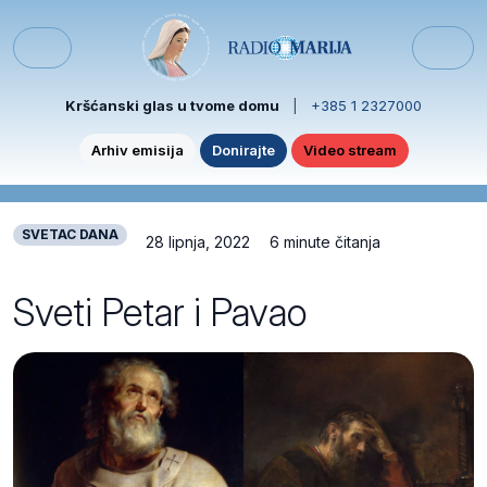
Skip to content
Skip to footer
Menu
Kršćanski glas u tvome domu
|
+385 1 2327000
Arhiv emisija
Donirajte
Video stream
SVETAC DANA
28 lipnja, 2022
6 minute čitanja
Sveti Petar i Pavao