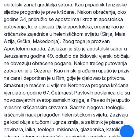
obiteljski zanat graditelja šatora. Kao pripadnik farizejske
sljedbe progonio je prve kršćane. Nakon obraćenja, oko
godine 34, pridružio se apostolima i kroz tri apostolska
putovanja, koja opisuju Djela apostolska, organizirao je
kršćanske zajednice u helenističkom svijetu (Sirija, Mala
Azija, Grčka, Makedonija). Zbog toga je prozvan
Apostolom naroda. Zaslužan je što je apostolski sabor u
Jeruzalemu godine 49. odlučio da židovski vjerski običaju
ne obvezuju obraćene pogane. Nakon trećeg putovanja
zatvoren je u Cezareji. Kao rimski građanin uputio je priziv
na cara i deportiran je u Rim, gdje je djelovao iz pritvora.
Smaknut je mačem u vrijeme Neronova progona kršćana,
vjerojatno godine 67. Četrnaest Pavlovih poslanica dio su
novozavjetnih svetopisamskih knjiga, a Pavao ih je uputio
mjesnim kršćanskim crkvama. Sadrže njegovu teologiju,
kršćanski nauk prilagođen helenističkom svijetu. Zazivaju
ga kod oluja s tučom i ugriza zmija, a zaštitnik je pisaca,
novinara, laika, teologa, misionara, glazbenika, katoličkih
udruga, odnosa s javnošću, novinskih urednika, nakladnika,