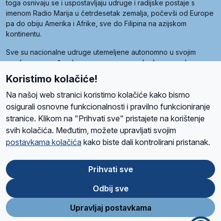
toga osnivaju se i uspostavljaju udruge i radijske postaje s
imenom Radio Marija u četrdesetak zemalja, počevši od Europe
pa do obiju Amerika i Afrike, sve do Filipina na azijskom
kontinentu.
Sve su nacionalne udruge utemeljene autonomno u svojim
zemljama, a međusobna su povezane preko krovne udruge
pod nazivom Svjetska obitelj Radio Marije (World Family of
Koristimo kolačiće!
Radio Maria). Svjetsku obitelj utemeljilo je sedam članica, među
kojima je i hrvatska Udruga Radio Marija.
Na našoj web stranici koristimo kolačiće kako bismo
osigurali osnovne funkcionalnosti i pravilno funkcioniranje
stranice. Klikom na "Prihvati sve" pristajete na korištenje
svih kolačića. Međutim, možete upravljati svojim
O nama
Radio
Program
Volonteri
Prijatelji
Kontakt
Pravila privatnosti
postavkama kolačića
kako biste dali kontrolirani pristanak.
Kolačići
Uvjeti korištenja
Ova stranica je zaštićena Google reCAPTCHA sustavom
Prihvati sve
Odbij sve
App
Google
Store
Play
Upravljaj postavkama
Design and development
SIK
&
C-Tel