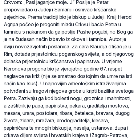
Crkvom: „Pasi jaganjce moje…!“ Poslije je Petar
propovijedao u Judeji i Samariji i osnivao kršćanske
zajednice. Prema tradiciji bio je biskup u Judeji. Kralj Herod
Agripa počeo je progoniti mladu Crkvu i bacio Petra u
tamnicu s nakanom da ga poslije Pashe pogubi, no Bog ga
je na čudesan način izbavio iz okova i tamnice. Autor je
dviju novozavjetnih poslanica. Za cara Klaudija otišao je u
Rim, dotada prijestolnicu poganskog svijeta, a od njegovog
dolaska prijestolnicu kršćanstva i papinstva. U vrijeme
Neronova progona bio je vjerojatno godine 67. raspet
naglavce na križ (nije se smatrao dostojnim da umre na isti
način kao Isus). U najnovijim arheološkim istraživanjima
potvrđeni su tragovi njegova groba u kripti bazilike svetoga
Petra. Zazivaju ga kod bolesti nogu, groznice i mahnitosti,
a zaštitnik je papa, papinstva, pekara, graditelja mostova,
mesara, urara, postolara, ribara, žetelaca, bravara, dugog
života, zidara, mrežara, brodograditelja, klesara,
papirničara te mnogih biskupija, naselja, ustanova, župa i
crkava diljem svijeta i hrvatskih krajeva (Zagreb-Petrova,