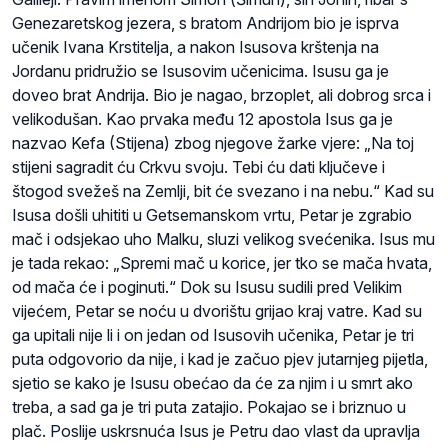
Genezaretskog jezera, s bratom Andrijom bio je isprva
učenik Ivana Krstitelja, a nakon Isusova krštenja na
Jordanu pridružio se Isusovim učenicima. Isusu ga je
doveo brat Andrija. Bio je nagao, brzoplet, ali dobrog srca i
velikodušan. Kao prvaka među 12 apostola Isus ga je
nazvao Kefa (Stijena) zbog njegove žarke vjere: „Na toj
stijeni sagradit ću Crkvu svoju. Tebi ću dati ključeve i
štogod svežeš na Zemlji, bit će svezano i na nebu.“ Kad su
Isusa došli uhititi u Getsemanskom vrtu, Petar je zgrabio
mač i odsjekao uho Malku, sluzi velikog svećenika. Isus mu
je tada rekao: „Spremi mač u korice, jer tko se mača hvata,
od mača će i poginuti.“ Dok su Isusu sudili pred Velikim
vijećem, Petar se noću u dvorištu grijao kraj vatre. Kad su
ga upitali nije li i on jedan od Isusovih učenika, Petar je tri
puta odgovorio da nije, i kad je začuo pjev jutarnjeg pijetla,
sjetio se kako je Isusu obećao da će za njim i u smrt ako
treba, a sad ga je tri puta zatajio. Pokajao se i briznuo u
plač. Poslije uskrsnuća Isus je Petru dao vlast da upravlja