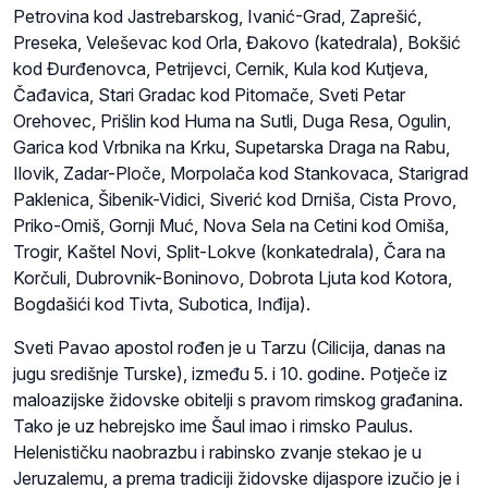
Petrovina kod Jastrebarskog, Ivanić-Grad, Zaprešić,
Preseka, Veleševac kod Orla, Đakovo (katedrala), Bokšić
kod Đurđenovca, Petrijevci, Cernik, Kula kod Kutjeva,
Čađavica, Stari Gradac kod Pitomače, Sveti Petar
Orehovec, Prišlin kod Huma na Sutli, Duga Resa, Ogulin,
Garica kod Vrbnika na Krku, Supetarska Draga na Rabu,
Ilovik, Zadar-Ploče, Morpolača kod Stankovaca, Starigrad
Paklenica, Šibenik-Vidici, Siverić kod Drniša, Cista Provo,
Priko-Omiš, Gornji Muć, Nova Sela na Cetini kod Omiša,
Trogir, Kaštel Novi, Split-Lokve (konkatedrala), Čara na
Korčuli, Dubrovnik-Boninovo, Dobrota Ljuta kod Kotora,
Bogdašići kod Tivta, Subotica, Inđija).
Sveti Pavao apostol rođen je u Tarzu (Cilicija, danas na
jugu središnje Turske), između 5. i 10. godine. Potječe iz
maloazijske židovske obitelji s pravom rimskog građanina.
Tako je uz hebrejsko ime Šaul imao i rimsko Paulus.
Helenističku naobrazbu i rabinsko zvanje stekao je u
Jeruzalemu, a prema tradiciji židovske dijaspore izučio je i