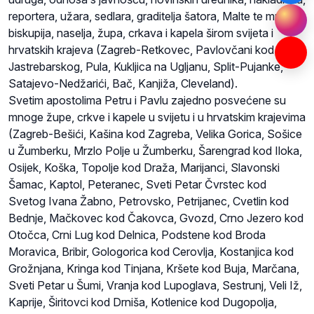
reportera, užara, sedlara, graditelja šatora, Malte te mnogih
biskupija, naselja, župa, crkava i kapela širom svijeta i
hrvatskih krajeva (Zagreb-Retkovec, Pavlovčani kod
Jastrebarskog, Pula, Kukljica na Ugljanu, Split-Pujanke,
Satajevo-Nedžarići, Bač, Kanjiža, Cleveland).
Svetim apostolima Petru i Pavlu zajedno posvećene su
mnoge župe, crkve i kapele u svijetu i u hrvatskim krajevima
(Zagreb-Bešići, Kašina kod Zagreba, Velika Gorica, Sošice
u Žumberku, Mrzlo Polje u Žumberku, Šarengrad kod Iloka,
Osijek, Koška, Topolje kod Draža, Marijanci, Slavonski
Šamac, Kaptol, Peteranec, Sveti Petar Čvrstec kod
Svetog Ivana Žabno, Petrovsko, Petrijanec, Cvetlin kod
Bednje, Mačkovec kod Čakovca, Gvozd, Crno Jezero kod
Otočca, Crni Lug kod Delnica, Podstene kod Broda
Moravica, Bribir, Gologorica kod Cerovlja, Kostanjica kod
Grožnjana, Kringa kod Tinjana, Kršete kod Buja, Marčana,
Sveti Petar u Šumi, Vranja kod Lupoglava, Sestrunj, Veli Iž,
Kaprije, Širitovci kod Drniša, Kotlenice kod Dugopolja,