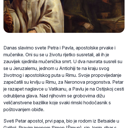
Danas slavimo svete Petra i Pavla, apostolske prvake i
mučenike. Oni su se u životu rijetko susretali, ali ih je
zauvijek sjedinila mučenička smrt. U dva navrata susreli su
se u Jeruzalemu, jednom u Antiohiji te na kraju svog
životnog i apostolskog puta u Rimu. Svoje propovijedanje
zapečatili su krvlju u Rimu, za Neronova progonstva. Petar
je razapet naglavce u Vatikanu, a Pavlu je na Ostijskoj cesti
odrubljena glava. Nad njihovim se grobovima dižu
veličanstvene bazilike koje svaki rimski hodočasnik s
poštovanjem obiđe.
Sveti Petar apostol, prvi papa, bio je rodom iz Betsaide u
Galileji. Pravim imenom Simon (Šimun), sin Jonin, ribar s