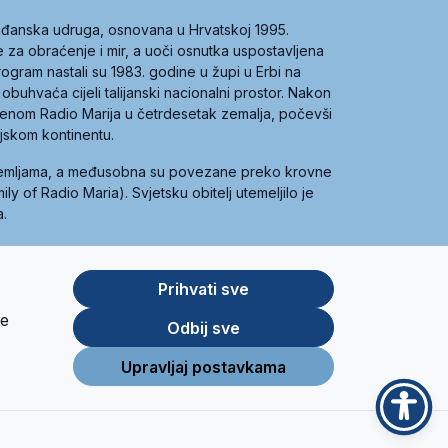
građanska udruga, osnovana u Hrvatskoj 1995.
ce za obraćenje i mir, a uoči osnutka uspostavljena
 program nastali su 1983. godine u župi u Erbi na
 obuhvaća cijeli talijanski nacionalni prostor. Nakon
 imenom Radio Marija u četrdesetak zemalja, počevši
ijskom kontinentu.
zemljama, a međusobna su povezane preko krovne
y of Radio Maria). Svjetsku obitelj utemeljilo je
a.
Prihvati sve
je
App
Google
Odbij sve
Store
Play
Upravljaj postavkama