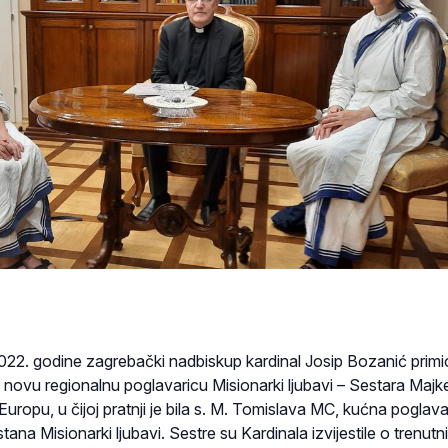
 2022. godine zagrebački nadbiskup kardinal Josip Bozanić primio
novu regionalnu poglavaricu Misionarki ljubavi – Sestara Majk
Europu, u čijoj pratnji je bila s. M. Tomislava MC, kućna poglava
a Misionarki ljubavi. Sestre su Kardinala izvijestile o trenutn