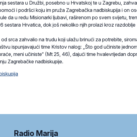
nja sestara u Družbi, posebno u Hrvatskoj te u Zagrebu, zahval
pomoći i podršci koju im pruža Zagrebačka nadbiskupija i on o
e da u redu Misionarki ljubavi, raširenom po svem svijetu, tre
26 sestara Hrvatica, dok još nekoliko njih prolazi kroz razdoblje
 od srca zahvalio na trudu koji ulažu brinući za potrebite, sirom
uštvu ispunjavajući time Kristov nalog: „Što god učiniste jedno
aće, meni učiniste“ (Mt 25, 46), dajući time hvalevrijedan dop
anju Zagrebačke nadbiskupije.
iskupija
Radio Marija