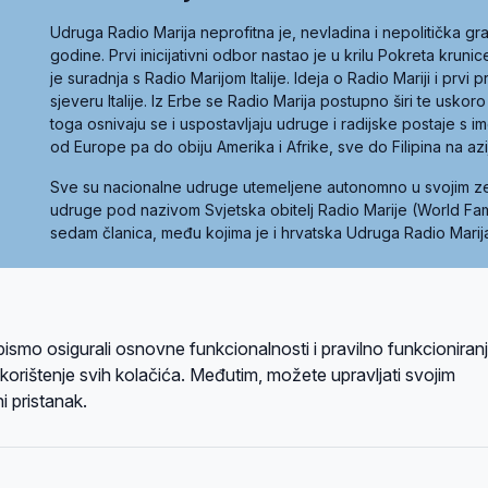
Udruga Radio Marija neprofitna je, nevladina i nepolitička 
godine. Prvi inicijativni odbor nastao je u krilu Pokreta kruni
je suradnja s Radio Marijom Italije. Ideja o Radio Mariji i prvi
sjeveru Italije. Iz Erbe se Radio Marija postupno širi te uskoro
toga osnivaju se i uspostavljaju udruge i radijske postaje s
od Europe pa do obiju Amerika i Afrike, sve do Filipina na az
Sve su nacionalne udruge utemeljene autonomno u svojim 
udruge pod nazivom Svjetska obitelj Radio Marije (World Famil
sedam članica, među kojima je i hrvatska Udruga Radio Marij
la privatnosti
Kolačići
Uvjeti korištenja
bismo osigurali osnovne funkcionalnosti i pravilno funkcioniran
A sustavom
a korištenje svih kolačića. Međutim, možete upravljati svojim
i pristanak.