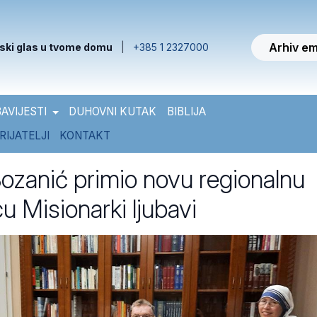
Arhiv em
ski glas u tvome domu
|
+385 1 2327000
AVIJESTI
DUHOVNI KUTAK
BIBLIJA
RIJATELJI
KONTAKT
Bozanić primio novu regionalnu
u Misionarki ljubavi