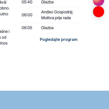
05:40
Glazba
ivši
sobno.
Anđeo Gospodnji;
nutno
06:00
Molitva prije rada
06:05
Glazba
ašne i
m od
Pogledajte program
rinos