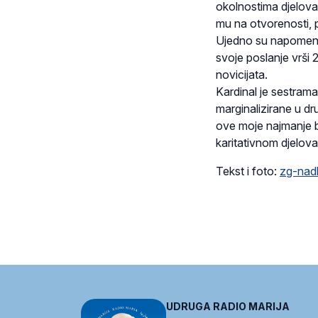
okolnostima djelova
mu na otvorenosti, 
Ujedno su napomenul
svoje poslanje vrši 
novicijata.
Kardinal je sestrama
marginalizirane u dr
ove moje najmanje br
karitativnom djelov
Tekst i foto:
zg-nadb
UDRUGA RADIO MARIJA