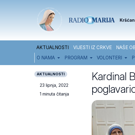
Skip to content
Skip to footer
Kršćan
AKTUALNOSTI
VIJESTI IZ CRKVE
NAŠE OB
O NAMA
PROGRAM
VOLONTERI
P
Kardinal 
AKTUALNOSTI
poglavaric
23 lipnja, 2022
1 minuta čitanja