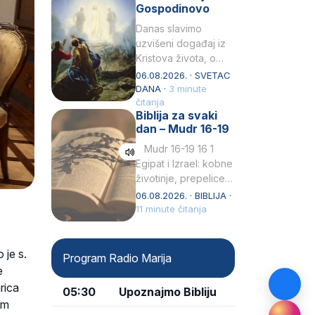
Gospodinovo
Danas slavimo
uzvišeni događaj iz
Kristova života, o
kojem nas izvješćuju
06.08.2026. · SVETAC
evanđelisti Matej,
DANA ·
3 minute
Marko i Luka te sveti
čitanja
Biblija za svaki
Petar u svojoj
dan – Mudr 16-19
drugoj…
Mudr 16-19 16 1
Egipat i Izrael: kobne
životinje, prepelice
Zato bijahu
06.08.2026. · BIBLIJA ·
primjereno kažnjeni
11 minute čitanja
sličnim životinjamai
mučeni mnoštvom
kukaca.2 A narod…
 je s.
Program Radio Marija
e
rica
05:30
Upoznajmo Bibliju
im