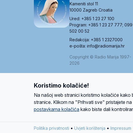
Kameniti stol 11
10000 Zagreb Croatia
Ured: +385 1 23 27 100
Program: +385 1 23 27 777; 099
502 00 52
Redakcija: +385 1 2327000
e-pošta: info@radiomarija.hr
Copyright © Radio Marija 1997-
2026
Koristimo kolačiće!
O nama
Radio
Program
Volonteri
Prijatelji
Kontakt
Pravi
Na našoj web stranici koristimo kolačiće kako 
Ova stranica je zaštićena Google reCAPTCH
stranice. Klikom na "Prihvati sve" pristajete n
postavkama kolačića
kako biste dali kontroliran
Design and development
SIK
&
C-Tel
•
•
Politika privatnosti
Uvjeti korištenja
Impressum