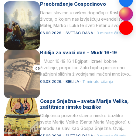
Preobraženje Gospodinovo
Danas slavimo uzvišeni događaj iz Kristova
života, o kojem nas izvješćuju evanđelisti
Matej, Marko i Luka te sveti Petar u svojoj
drugoj…
06.08.2026. · SVETAC DANA ·
3 minute čitanja
Biblija za svaki dan – Mudr 16-19
Mudr 16-19 16 1 Egipat i Izrael: kobne
životinje, prepelice Zato bijahu primjereno
kažnjeni sličnim životinjamai mučeni mnoštvom
kukaca.2 A narod…
06.08.2026. · BIBLIJA ·
11 minute čitanja
Gospa Snježna – sveta Marija Velika,
zaštitnica rimske bazilike
Obljetnica posvete slavne rimske bazilike
svete Marije Velike (Santa Maria Maggiore) u
narodu se slavi kao Gospa Snježna. Ovaj
naziv, Sancta Maria…
05.08.2026. · SVETAC DANA ·
2 minute čitanja