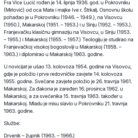
Fra Vice Lucić rođen je 14. lipnja 1936. god. u Pokrovniku
(Mirlović) od oca Mate i majke Ive r. Štrkalj. Osnovnu školu
pohađao je u Pokrovniku (1946. – 1949.), na Visovcu
(1950.), Makarskoj (1951. – 1953.) i u Sinju (1952. – 1953.).
Franjevačku klasičnu gimnaziju na Visovcu, u Sinju (1953.
– 1955.) i Makarskoj (1955. – 1957.) Teologiju je studirao na
Franjevačkoj visokoj bogosloviji u Makarskoj (1958. –
1963.) i diplomirao u Makarskoj 1963. godine.
U novicijat je ušao 13. kolovoza 1954. godine na Visovcu,
gdje je položio i prve redovničke zavjete 14. kolovoza
1955. godine. Svečane zavjete položio je 26. travnja 1961.
Makarskoj. Za đakona je zaređen 16. prosinca 1962. u
Makarskoj, a za svećenika 15. travnja 1963. također u
Makarskoj. Mladu je misu slavio u Pokrovniku 21. travnja
1963. godine.
Službe:
Drvenik – župnik (1963. – 1966.)