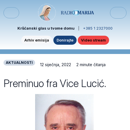
Skip to content
Skip to footer
Menu
Kršćanski glas u tvome domu
|
+385 1 2327000
Arhiv emisija
Donirajte
Video stream
AKTUALNOSTI
12 siječnja, 2022
2 minute čitanja
Preminuo fra Vice Lucić.