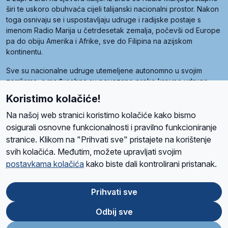
širi te uskoro obuhvaća cijeli talijanski nacionalni prostor. Nakon
toga osnivaju se i uspostavljaju udruge i radijske postaje s
imenom Radio Marija u četrdesetak zemalja, počevši od Europe
pa do obiju Amerika i Afrike, sve do Filipina na azijskom
kontinentu.
Sve su nacionalne udruge utemeljene autonomno u svojim
zemljama, a međusobna su povezane preko krovne udruge
pod nazivom Svjetska obitelj Radio Marije (World Family of
Koristimo kolačiće!
Radio Maria). Svjetsku obitelj utemeljilo je sedam članica, među
kojima je i hrvatska Udruga Radio Marija.
Na našoj web stranici koristimo kolačiće kako bismo
osigurali osnovne funkcionalnosti i pravilno funkcioniranje
stranice. Klikom na "Prihvati sve" pristajete na korištenje
svih kolačića. Međutim, možete upravljati svojim
O nama
Radio
Program
Volonteri
Prijatelji
Kontakt
Pravila privatnosti
postavkama kolačića
kako biste dali kontrolirani pristanak.
Kolačići
Uvjeti korištenja
Ova stranica je zaštićena Google reCAPTCHA sustavom
Prihvati sve
Odbij sve
App
Google
Store
Play