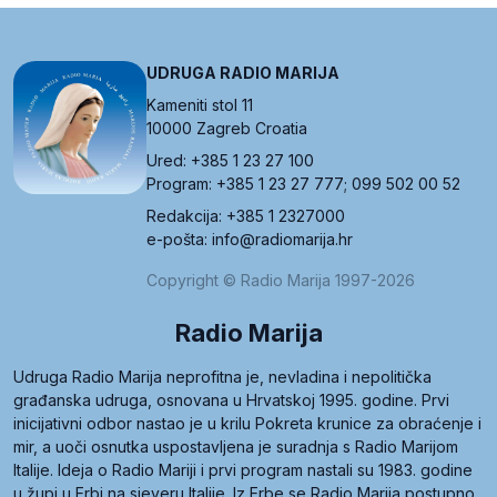
UDRUGA RADIO MARIJA
Kameniti stol 11
10000 Zagreb Croatia
Ured: +385 1 23 27 100
Program: +385 1 23 27 777; 099 502 00 52
Redakcija: +385 1 2327000
e-pošta: info@radiomarija.hr
Copyright © Radio Marija 1997-2026
Radio Marija
Udruga Radio Marija neprofitna je, nevladina i nepolitička
građanska udruga, osnovana u Hrvatskoj 1995. godine. Prvi
inicijativni odbor nastao je u krilu Pokreta krunice za obraćenje i
mir, a uoči osnutka uspostavljena je suradnja s Radio Marijom
Italije. Ideja o Radio Mariji i prvi program nastali su 1983. godine
u župi u Erbi na sjeveru Italije. Iz Erbe se Radio Marija postupno