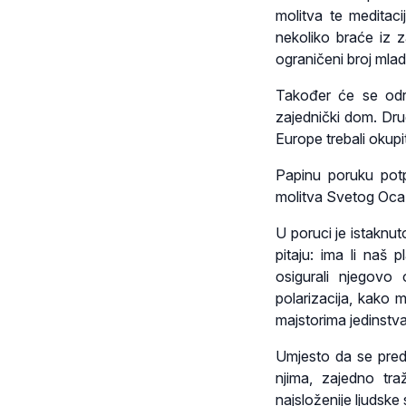
molitva te meditac
nekoliko braće iz z
ograničeni broj mlad
Također će se održa
zajednički dom. Drug
Europe trebali okupit
Papinu poruku potpi
molitva Svetog Oca 
U poruci je istaknu
pitaju: ima li naš
osigurali njegovo
polarizacija, kako
majstorima jedinstv
Umjesto da se preda
njima, zajedno traži
najsloženije ljudske s