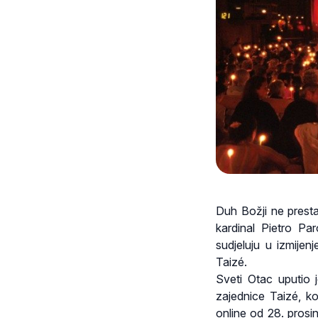
Duh Božji ne prestaj
kardinal Pietro Pa
sudjeluju u izmijen
Taizé.
Sveti Otac uputio 
zajednice Taizé, ko
online od 28. prosi