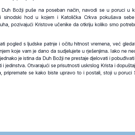
Duh Božji puše na poseban način, navodi se u poruci u k
ni sinodski hod u kojem i Katolička Crkva pokušava sebe 
uha, pozivajući Kristove učenike da otkriju koliko smo potrebn
ati pogled s ljudske patnje i očitu hitnost vremena, već gledat
enjem koje vam je dano da sudjelujete u rješenjima. Iako ne ne
 jednako je istina da Duh Božji ne prestaje djelovati i pobuđivat
i i jedinstva. Otvarajući se prisutnosti uskrslog Krista i dopušt
a, pripremate se kako biste upravo to i postali, stoji u poruci