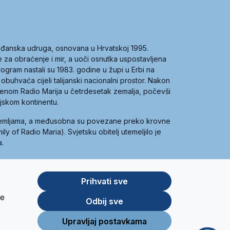
građanska udruga, osnovana u Hrvatskoj 1995.
ce za obraćenje i mir, a uoči osnutka uspostavljena
 program nastali su 1983. godine u župi u Erbi na
 obuhvaća cijeli talijanski nacionalni prostor. Nakon
 imenom Radio Marija u četrdesetak zemalja, počevši
ijskom kontinentu.
zemljama, a međusobna su povezane preko krovne
y of Radio Maria). Svjetsku obitelj utemeljilo je
a.
Prihvati sve
je
App
Google
Odbij sve
Store
Play
Upravljaj postavkama