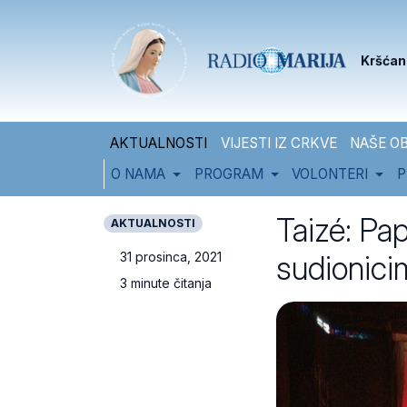
Skip to content
Skip to footer
Kršćan
AKTUALNOSTI
VIJESTI IZ CRKVE
NAŠE OB
O NAMA
PROGRAM
VOLONTERI
P
Taizé: Pa
AKTUALNOSTI
sudionici
31 prosinca, 2021
3 minute čitanja