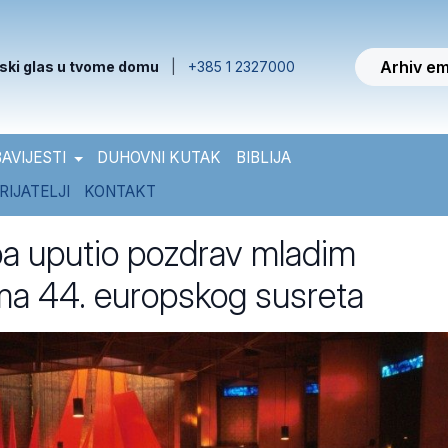
Arhiv em
ski glas u tvome domu
|
+385 1 2327000
AVIJESTI
DUHOVNI KUTAK
BIBLIJA
RIJATELJI
KONTAKT
pa uputio pozdrav mladim
ma 44. europskog susreta