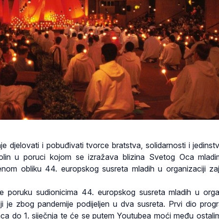
e djelovati i pobuđivati tvorce bratstva, solidarnosti i jedinst
rolin u poruci kojom se izražava blizina Svetog Oca mladi
jenom obliku 44. europskog susreta mladih u organizaciji za
je poruku sudionicima 44. europskog susreta mladih u organ
ji je zbog pandemije podijeljen u dva susreta. Prvi dio prog
nca do 1. siječnja te će se putem Youtubea moći među ostalim 