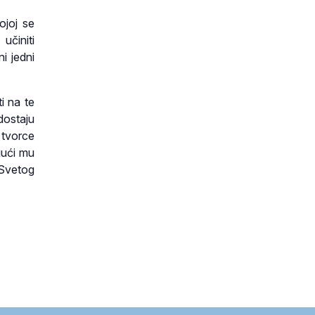
ojoj se
učiniti
i jedni
i na te
dostaju
i tvorce
ajući mu
 Svetog