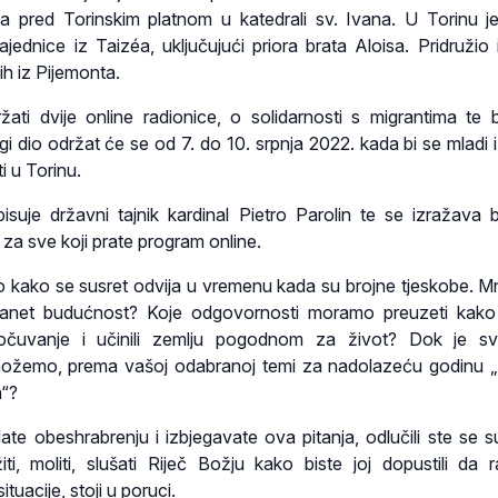
ija pred Torinskim platnom u katedrali sv. Ivana. U Torinu 
ajednice iz Taizéa, uključujući priora brata Aloisa. Pridružio 
ih iz Pijemonta.
ti dvije online radionice, o solidarnosti s migrantima te b
i dio održat će se od 7. do 10. srpnja 2022. kada bi se mladi iz
i u Torinu.
suje državni tajnik kardinal Pietro Parolin te se izražava bl
za sve koji prate program online.
to kako se susret odvija u vremenu kada su brojne tjeskobe. M
 planet budućnost? Koje odgovornosti moramo preuzeti kak
 očuvanje i učinili zemlju pogodnom za život? Dok je sv
 možemo, prema vašoj odabranoj temi za nadolazeću godinu „
a“?
te obeshrabrenju i izbjegavate ova pitanja, odlučili ste se su
ti, moliti, slušati Riječ Božju kako biste joj dopustili da ras
ituacije, stoji u poruci.