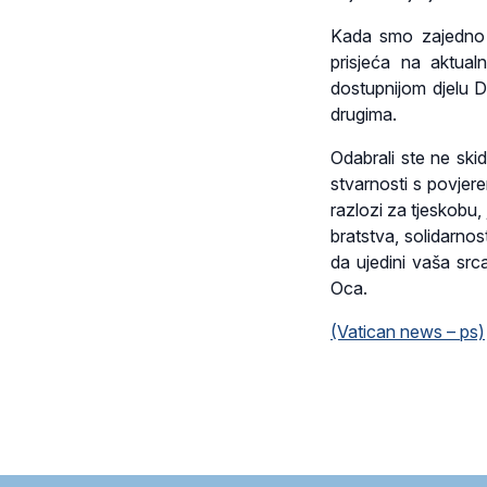
Kada smo zajedno 
prisjeća na aktual
dostupnijom djelu D
drugima.
Odabrali ste ne skid
stvarnosti s povjer
razlozi za tjeskobu,
bratstva, solidarnost
da ujedini vaša src
Oca.
(Vatican news – ps)