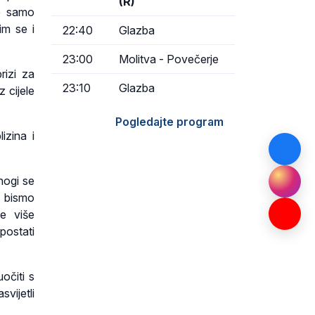
(R)
je samo
im se i
22:40
Glazba
23:00
Molitva - Povečerje
rizi za
23:10
Glazba
 cijele
Pogledajte program
izina i
nogi se
o bismo
e više
postati
očiti s
vijetli