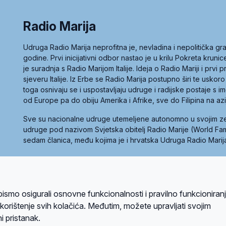
Radio Marija
Udruga Radio Marija neprofitna je, nevladina i nepolitička 
godine. Prvi inicijativni odbor nastao je u krilu Pokreta kruni
je suradnja s Radio Marijom Italije. Ideja o Radio Mariji i prvi
sjeveru Italije. Iz Erbe se Radio Marija postupno širi te uskoro
toga osnivaju se i uspostavljaju udruge i radijske postaje s
od Europe pa do obiju Amerika i Afrike, sve do Filipina na az
Sve su nacionalne udruge utemeljene autonomno u svojim 
udruge pod nazivom Svjetska obitelj Radio Marije (World Famil
sedam članica, među kojima je i hrvatska Udruga Radio Marij
la privatnosti
Kolačići
Uvjeti korištenja
bismo osigurali osnovne funkcionalnosti i pravilno funkcioniran
A sustavom
a korištenje svih kolačića. Međutim, možete upravljati svojim
i pristanak.