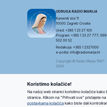
UDRUGA RADIO MARIJA
Kameniti stol 11
10000 Zagreb Croatia
Ured: +385 1 23 27 100
Program: +385 1 23 27 777; 099
502 00 52
Redakcija: +385 1 2327000
e-pošta: info@radiomarija.hr
Copyright © Radio Marija 1997-
2026
Koristimo kolačiće!
O nama
Radio
Program
Volonteri
Prijatelji
Kontakt
Pravi
Na našoj web stranici koristimo kolačiće kako 
Ova stranica je zaštićena Google reCAPTCH
stranice. Klikom na "Prihvati sve" pristajete n
postavkama kolačića
kako biste dali kontroliran