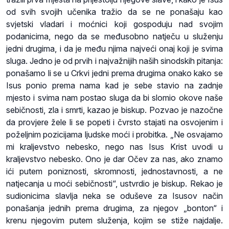
od svih svojih učenika tražio da se ne ponašaju kao
svjetski vladari i moćnici koji gospoduju nad svojim
podanicima, nego da se međusobno natječu u služenju
jedni drugima, i da je među njima najveći onaj koji je svima
sluga. Jedno je od prvih i najvažnijih naših sinodskih pitanja:
ponašamo li se u Crkvi jedni prema drugima onako kako se
Isus ponio prema nama kad je sebe stavio na zadnje
mjesto i svima nam postao sluga da bi slomio okove naše
sebičnosti, zla i smrti, kazao je biskup. Pozvao je nazočne
da provjere žele li se popeti i čvrsto stajati na osvojenim i
poželjnim pozicijama ljudske moći i probitka. „Ne osvajamo
mi kraljevstvo nebesko, nego nas Isus Krist uvodi u
kraljevstvo nebesko. Ono je dar Očev za nas, ako znamo
ići putem poniznosti, skromnosti, jednostavnosti, a ne
natjecanja u moći sebičnosti“, ustvrdio je biskup. Rekao je
sudionicima slavlja neka se oduševe za Isusov način
ponašanja jednih prema drugima, za njegov „bonton“ i
krenu njegovim putem služenja, kojim se stiže najdalje.