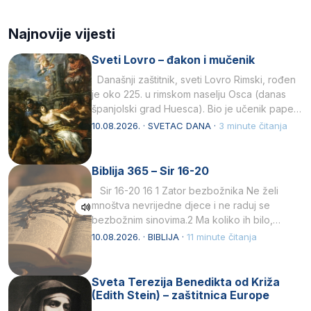
Najnovije vijesti
Sveti Lovro – đakon i mučenik
Današnji zaštitnik, sveti Lovro Rimski, rođen
je oko 225. u rimskom naselju Osca (danas
španjolski grad Huesca). Bio je učenik pape…
10.08.2026. · SVETAC DANA ·
3 minute čitanja
Biblija 365 – Sir 16-20
Sir 16-20 16 1 Zator bezbožnika Ne želi
mnoštva nevrijedne djece i ne raduj se
bezbožnim sinovima.2 Ma koliko ih bilo,…
10.08.2026. · BIBLIJA ·
11 minute čitanja
Sveta Terezija Benedikta od Križa
(Edith Stein) – zaštitnica Europe