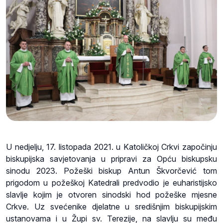
U nedjelju, 17. listopada 2021. u Katoličkoj Crkvi započinju
biskupijska savjetovanja u pripravi za Opću biskupsku
sinodu 2023. Požeški biskup Antun Škvorčević tom
prigodom u požeškoj Katedrali predvodio je euharistijsko
slavlje kojim je otvoren sinodski hod požeške mjesne
Crkve. Uz svećenike djelatne u središnjim biskupijskim
ustanovama i u Župi sv. Terezije, na slavlju su među