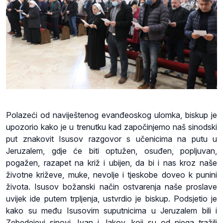
Polazeći od naviještenog evanđeoskog ulomka, biskup je
upozorio kako je u trenutku kad započinjemo naš sinodski
put znakovit Isusov razgovor s učenicima na putu u
Jeruzalem, gdje će biti optužen, osuđen, popljuvan,
pogažen, razapet na križ i ubijen, da bi i nas kroz naše
životne križeve, muke, nevolje i tjeskobe doveo k punini
života. Isusov božanski način ostvarenja naše proslave
uvijek ide putem trpljenja, ustvrdio je biskup. Podsjetio je
kako su među Isusovim suputnicima u Jeruzalem bili i
Zebedejevi sinovi, Ivan i Jakov, koji su od njega tražili