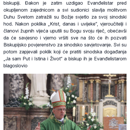
biskupiji. Đakon je zatim uzdigao Evanđelistar pred
okupljenom zajednicom a svi sudionici slavlja molitvom
Duhu Svetom zatražili su Božje svjetlo za svoj sinodski
hod. Nakon poklika „Krist, danas i uvijeke“, vjeroučitelji i
članovi župnih vijeća uputili su Bogu svoju riječ, obećavši
da će savjesno i vjerno vršiti sve na što će ih pozvati
Biskupijsko povjerenstvo za sinodsko savjetovanje. Svi su
potom zapjevali poklik koji će pratiti sinodska događanja
„Ja sam Put i Istina i Život“ a biskup ih je Evanđelistarom
blagoslovio