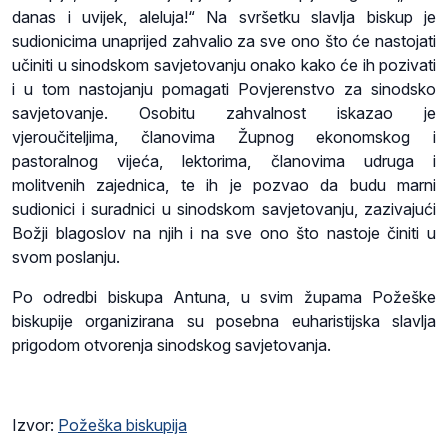
danas i uvijek, aleluja!“ Na svršetku slavlja biskup je
sudionicima unaprijed zahvalio za sve ono što će nastojati
učiniti u sinodskom savjetovanju onako kako će ih pozivati
i u tom nastojanju pomagati Povjerenstvo za sinodsko
savjetovanje. Osobitu zahvalnost iskazao je
vjeroučiteljima, članovima Župnog ekonomskog i
pastoralnog vijeća, lektorima, članovima udruga i
molitvenih zajednica, te ih je pozvao da budu marni
sudionici i suradnici u sinodskom savjetovanju, zazivajući
Božji blagoslov na njih i na sve ono što nastoje činiti u
svom poslanju.
Po odredbi biskupa Antuna, u svim župama Požeške
biskupije organizirana su posebna euharistijska slavlja
prigodom otvorenja sinodskog savjetovanja.
Izvor:
Požeška biskupija