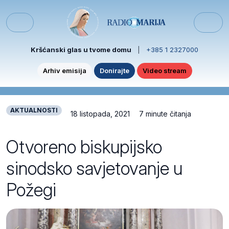
Skip to content
Skip to footer
Menu
Kršćanski glas u tvome domu
|
+385 1 2327000
Arhiv emisija
Donirajte
Video stream
AKTUALNOSTI
18 listopada, 2021
7 minute čitanja
Otvoreno biskupijsko
sinodsko savjetovanje u
Požegi