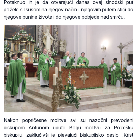
Potaknuo ih je da otvarajući danas ovaj sinodski put
požele s Isusom na njegov način i njegovim putem stići do
njegove punine života i do njegove pobjede nad smrću.
Nakon popričesne molitve svi su nazočni prevođeni
biskupom Antunom uputili Bogu molitvu za Požešku
biskupiju, zaključivši je pjevajući biskupijsko geslo „Krist