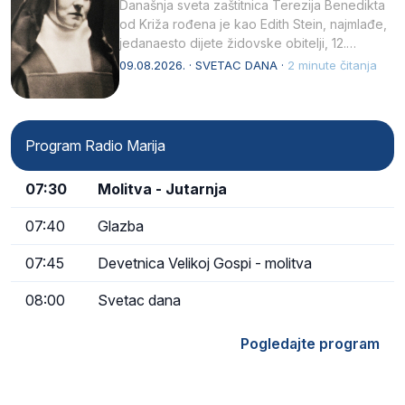
Današnja sveta zaštitnica Terezija Benedikta
od Križa rođena je kao Edith Stein, najmlađe,
jedanaesto dijete židovske obitelji, 12.
listopada 1891, u Wrocławu…
09.08.2026. · SVETAC DANA ·
2 minute čitanja
Program Radio Marija
07:30
Molitva - Jutarnja
07:40
Glazba
07:45
Devetnica Velikoj Gospi - molitva
08:00
Svetac dana
Pogledajte program