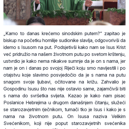
„Kamo to danas krećemo sinodskim putem?“ zapitao je
biskup na početku homilije sudionike slavlja, odgovorivši da
idemo s Isusom na put. Podsjetivši kako nam se Isus Krist
već pridružio na našem životnom putu po svetom krštenju,
ustvrdio je kako nema nikakve sumnje da je on s nama, jer
nam je on i danas po svojoj Riječi koju smo navijestili i po
otajstvu koje slavimo posvjedočio da je s nama na putu
snagom svoje ljubavi, očitovane na križu. Zahvalio je
Gospodinu Isusu što nas nije ostavio same, zajamčivši biti
s nama do svršetka svijeta. Kazao je kako nam pisac
Poslanice Hebrejima u drugom današnjem čitanju, služeći
se starozavjetnim rječnikom, tumači tko je Isus i kako je s
nama na životnom putu. On Isusa naziva Velikim
Svećenikom, koji nije poput starozavjetnih svećenika