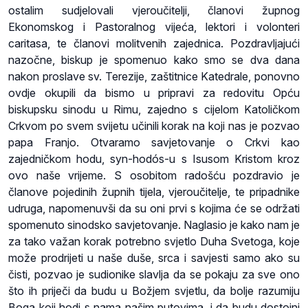
ostalim sudjelovali vjeroučitelji, članovi župnog
Ekonomskog i Pastoralnog vijeća, lektori i volonteri
caritasa, te članovi molitvenih zajednica. Pozdravljajući
nazočne, biskup je spomenuo kako smo se dva dana
nakon proslave sv. Terezije, zaštitnice Katedrale, ponovno
ovdje okupili da bismo u pripravi za redovitu Opću
biskupsku sinodu u Rimu, zajedno s cijelom Katoličkom
Crkvom po svem svijetu učinili korak na koji nas je pozvao
papa Franjo. Otvaramo savjetovanje o Crkvi kao
zajedničkom hodu, syn-hodós-u s Isusom Kristom kroz
ovo naše vrijeme. S osobitom radošću pozdravio je
članove pojedinih župnih tijela, vjeroučitelje, te pripadnike
udruga, napomenuvši da su oni prvi s kojima će se održati
spomenuto sinodsko savjetovanje. Naglasio je kako nam je
za tako važan korak potrebno svjetlo Duha Svetoga, koje
može prodrijeti u naše duše, srca i savjesti samo ako su
čisti, pozvao je sudionike slavlja da se pokaju za sve ono
što ih priječi da budu u Božjem svjetlu, da bolje razumiju
Boga koji hodi s nama našim putovima, i da budu dostojni