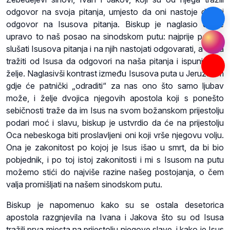
odgovor na svoja pitanja, umjesto da oni nastoje davati
odgovor na Isusova pitanja. Biskup je naglasio da je
upravo to naš posao na sinodskom putu: najprije pomno
slušati Isusova pitanja i na njih nastojati odgovarati, a onda
tražiti od Isusa da odgovori na naša pitanja i ispuni naše
želje. Naglasivši kontrast između Isusova puta u Jeruzalem
gdje će patnički „odraditi“ za nas ono što samo ljubav
može, i želje dvojica njegovih apostola koji s ponešto
sebičnosti traže da im Isus na svom božanskom prijestolju
podari moć i slavu, biskup je ustvrdio da će na prijestolju
Oca nebeskoga biti proslavljeni oni koji vrše njegovu volju.
Ona je zakonitost po kojoj je Isus išao u smrt, da bi bio
pobjednik, i po toj istoj zakonitosti i mi s Isusom na putu
možemo stići do najviše razine našeg postojanja, o čem
valja promišljati na našem sinodskom putu.
Biskup je napomenuo kako su se ostala desetorica
apostola razgnjevila na Ivana i Jakova što su od Isusa
tražili prva mjesta na prijestolju njegove slave, i kako je Isus