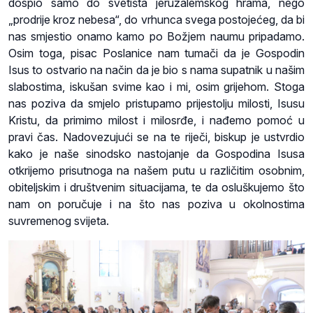
dospio samo do svetišta jeruzalemskog hrama, nego
„prodrije kroz nebesa“, do vrhunca svega postojećeg, da bi
nas smjestio onamo kamo po Božjem naumu pripadamo.
Osim toga, pisac Poslanice nam tumači da je Gospodin
Isus to ostvario na način da je bio s nama supatnik u našim
slabostima, iskušan svime kao i mi, osim grijehom. Stoga
nas poziva da smjelo pristupamo prijestolju milosti, Isusu
Kristu, da primimo milost i milosrđe, i nađemo pomoć u
pravi čas. Nadovezujući se na te riječi, biskup je ustvrdio
kako je naše sinodsko nastojanje da Gospodina Isusa
otkrijemo prisutnoga na našem putu u različitim osobnim,
obiteljskim i društvenim situacijama, te da osluškujemo što
nam on poručuje i na što nas poziva u okolnostima
suvremenog svijeta.