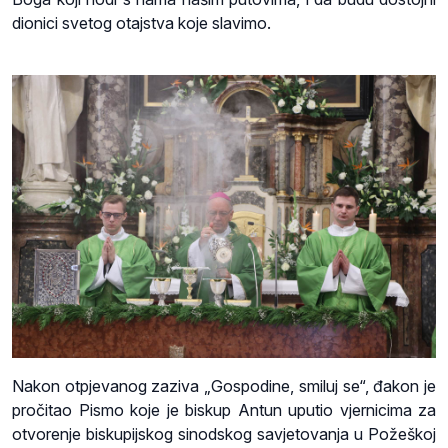
dionici svetog otajstva koje slavimo.
Nakon otpjevanog zaziva „Gospodine, smiluj se“, đakon je
pročitao Pismo koje je biskup Antun uputio vjernicima za
otvorenje biskupijskog sinodskog savjetovanja u Požeškoj