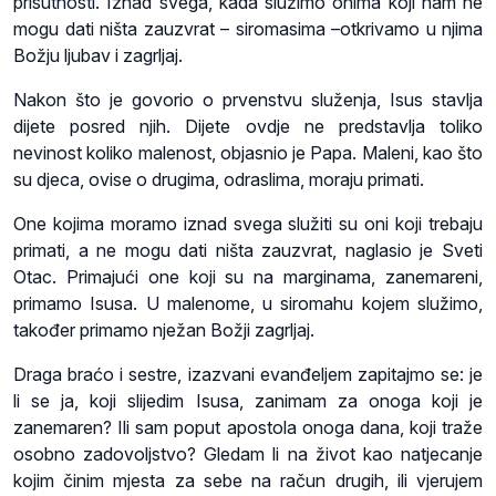
prisutnosti. Iznad svega, kada služimo onima koji nam ne
mogu dati ništa zauzvrat – siromasima –otkrivamo u njima
Božju ljubav i zagrljaj.
Nakon što je govorio o prvenstvu služenja, Isus stavlja
dijete posred njih. Dijete ovdje ne predstavlja toliko
nevinost koliko malenost, objasnio je Papa. Maleni, kao što
su djeca, ovise o drugima, odraslima, moraju primati.
One kojima moramo iznad svega služiti su oni koji trebaju
primati, a ne mogu dati ništa zauzvrat, naglasio je Sveti
Otac. Primajući one koji su na marginama, zanemareni,
primamo Isusa. U malenome, u siromahu kojem služimo,
također primamo nježan Božji zagrljaj.
Draga braćo i sestre, izazvani evanđeljem zapitajmo se: je
li se ja, koji slijedim Isusa, zanimam za onoga koji je
zanemaren? Ili sam poput apostola onoga dana, koji traže
osobno zadovoljstvo? Gledam li na život kao natjecanje
kojim činim mjesta za sebe na račun drugih, ili vjerujem