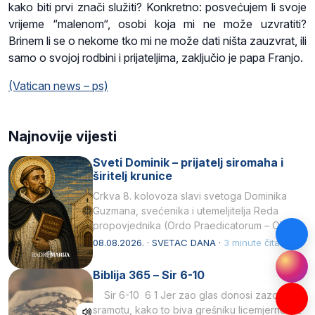
kako biti prvi znači služiti? Konkretno: posvećujem li svoje
vrijeme “malenom“, osobi koja mi ne može uzvratiti?
Brinem li se o nekome tko mi ne može dati ništa zauzvrat, ili
samo o svojoj rodbini i prijateljima, zaključio je papa Franjo.
(Vatican news – ps)
Najnovije vijesti
Sveti Dominik – prijatelj siromaha i
širitelj krunice
Crkva 8. kolovoza slavi svetoga Dominika
Guzmana, svećenika i utemeljitelja Reda
propovjednika (Ordo Praedicatorum – OP).
Svojim životom, dubokom ljubavlju prema
08.08.2026. · SVETAC DANA ·
3 minute čitanja
Kristu…
Biblija 365 – Sir 6-10
Sir 6-10 6 1 Jer zao glas donosi zazor i
sramotu, kako to biva grešniku licemjernom.2