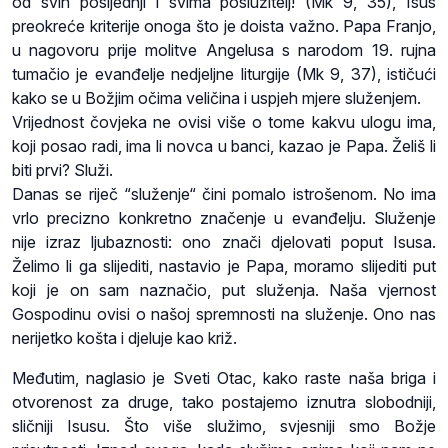
od svih posljednji i svima poslužitelj! (Mk 9, 35), Isus
preokreće kriterije onoga što je doista važno. Papa Franjo,
u nagovoru prije molitve Angelusa s narodom 19. rujna
tumačio je evanđelje nedjeljne liturgije (Mk 9, 37), ističući
kako se u Božjim očima veličina i uspjeh mjere služenjem.
Vrijednost čovjeka ne ovisi više o tome kakvu ulogu ima,
koji posao radi, ima li novca u banci, kazao je Papa. Želiš li
biti prvi? Služi.
Danas se riječ “služenje“ čini pomalo istrošenom. No ima
vrlo precizno konkretno značenje u evanđelju. Služenje
nije izraz ljubaznosti: ono znači djelovati poput Isusa.
Želimo li ga slijediti, nastavio je Papa, moramo slijediti put
koji je on sam naznačio, put služenja. Naša vjernost
Gospodinu ovisi o našoj spremnosti na služenje. Ono nas
nerijetko košta i djeluje kao križ.
Međutim, naglasio je Sveti Otac, kako raste naša briga i
otvorenost za druge, tako postajemo iznutra slobodniji,
sličniji Isusu. Što više služimo, svjesniji smo Božje