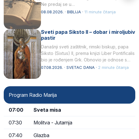
Ne predaj se u…
08.08.2026. · BIBLIJA ·
11 minute čitanja
Sveti papa Siksto II – dobar i miroljubiv
pastir
Današnji sveti zaštitnik, rimski biskup, papa
Siksto (Sixtus) II, prema knjizi Liber Pontificalis
bio je rođenjem Grk. Obnovio je odnose s
afričkim…
07.08.2026. · SVETAC DANA ·
2 minute čitanja
Program Radio Marija
07:00
Sveta misa
07:30
Molitva - Jutarnja
07:40
Glazba