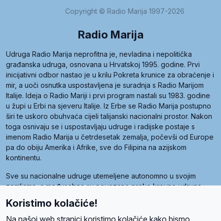
Copyright © Radio Marija 1997-2026
Radio Marija
Udruga Radio Marija neprofitna je, nevladina i nepolitička
građanska udruga, osnovana u Hrvatskoj 1995. godine. Prvi
inicijativni odbor nastao je u krilu Pokreta krunice za obraćenje i
mir, a uoči osnutka uspostavljena je suradnja s Radio Marijom
Italije. Ideja o Radio Mariji i prvi program nastali su 1983. godine
u župi u Erbi na sjeveru Italije. Iz Erbe se Radio Marija postupno
širi te uskoro obuhvaća cijeli talijanski nacionalni prostor. Nakon
toga osnivaju se i uspostavljaju udruge i radijske postaje s
imenom Radio Marija u četrdesetak zemalja, počevši od Europe
pa do obiju Amerika i Afrike, sve do Filipina na azijskom
kontinentu.
Sve su nacionalne udruge utemeljene autonomno u svojim
zemljama, a međusobna su povezane preko krovne udruge
pod nazivom Svjetska obitelj Radio Marije (World Family of
Koristimo kolačiće!
Radio Maria). Svjetsku obitelj utemeljilo je sedam članica, među
kojima je i hrvatska Udruga Radio Marija.
Na našoj web stranici koristimo kolačiće kako bismo