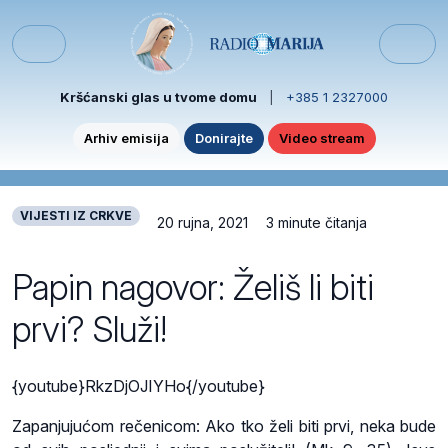
Skip to content
Skip to footer
Menu
Kršćanski glas u tvome domu
|
+385 1 2327000
Arhiv emisija
Donirajte
Video stream
VIJESTI IZ CRKVE
20 rujna, 2021
3 minute čitanja
Papin nagovor: Želiš li biti
prvi? Služi!
{youtube}RkzDjOJIYHo{/youtube}
Zapanjujućom rečenicom: Ako tko želi biti prvi, neka bude