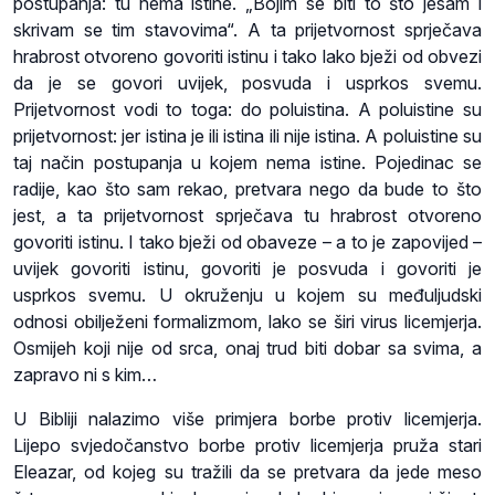
postupanja: tu nema istine. „Bojim se biti to što jesam i
skrivam se tim stavovima“. A ta prijetvornost sprječava
hrabrost otvoreno govoriti istinu i tako lako bježi od obvezi
da je se govori uvijek, posvuda i usprkos svemu.
Prijetvornost vodi to toga: do poluistina. A poluistine su
prijetvornost: jer istina je ili istina ili nije istina. A poluistine su
taj način postupanja u kojem nema istine. Pojedinac se
radije, kao što sam rekao, pretvara nego da bude to što
jest, a ta prijetvornost sprječava tu hrabrost otvoreno
govoriti istinu. I tako bježi od obaveze – a to je zapovijed –
uvijek govoriti istinu, govoriti je posvuda i govoriti je
usprkos svemu. U okruženju u kojem su međuljudski
odnosi obilježeni formalizmom, lako se širi virus licemjerja.
Osmijeh koji nije od srca, onaj trud biti dobar sa svima, a
zapravo ni s kim…
U Bibliji nalazimo više primjera borbe protiv licemjerja.
Lijepo svjedočanstvo borbe protiv licemjerja pruža stari
Eleazar, od kojeg su tražili da se pretvara da jede meso