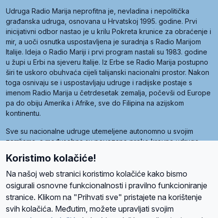
Udruga Radio Marija neprofitna je, nevladina i nepolitička
građanska udruga, osnovana u Hrvatskoj 1995. godine. Prvi
inicijativni odbor nastao je u krilu Pokreta krunice za obraćenje i
mir, a uoči osnutka uspostavljena je suradnja s Radio Marijom
Italije. Ideja o Radio Mariji i prvi program nastali su 1983. godine
u župi u Erbi na sjeveru Italije. Iz Erbe se Radio Marija postupno
širi te uskoro obuhvaća cijeli talijanski nacionalni prostor. Nakon
toga osnivaju se i uspostavljaju udruge i radijske postaje s
imenom Radio Marija u četrdesetak zemalja, počevši od Europe
pa do obiju Amerika i Afrike, sve do Filipina na azijskom
kontinentu.
Sve su nacionalne udruge utemeljene autonomno u svojim
zemljama, a međusobna su povezane preko krovne udruge
pod nazivom Svjetska obitelj Radio Marije (World Family of
Koristimo kolačiće!
Radio Maria). Svjetsku obitelj utemeljilo je sedam članica, među
kojima je i hrvatska Udruga Radio Marija.
Na našoj web stranici koristimo kolačiće kako bismo
osigurali osnovne funkcionalnosti i pravilno funkcioniranje
stranice. Klikom na "Prihvati sve" pristajete na korištenje
svih kolačića. Međutim, možete upravljati svojim
O nama
Radio
Program
Volonteri
Prijatelji
Kontakt
Pravila privatnosti