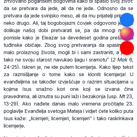
žrtvovano poganskim bogovima kako bi spasio svoj život:
da se pretvara da jede, ali da ne jede. Odnosno da se
pretvara da jede svinjsko meso, ali da mu prijatelji pripreme
neko drugo. Ali, taj bogobojazni čovjek odgovorio je: „Ne
dolikuje našoj dobi pretvarati se, pa da mnogi mladići
pomisle kako je Eleazar sa devedeset godina prešao na
tuđinske običaje. Zbog svog pretvaranja da spasim ono
malo prolaznog života, mogli bi i sami zastraniti, a ja bih
tako na svoju starost navukao ljagu i sramotu“ (
2 Mak
6,
24-25). Iskren je, ne ide putem licemjerja. Kako lijep tekst
za razmišljanje o tome kako se kloniti licemjerja! U
evanđeljima se također izvješćuje o raznim situacijama u
kojima Isus snažno kori one koji se izvana čine
pravednima, ali iznutra su puni laži i bezakonja (usp.
Mt
23,
13-29). Ako nađete danas malo vremena pročitajte 23.
poglavlje Evanđelja svetoga Mateja i vidjet ćete koliko puta
Isus kaže: „licemjeri, licemjeri, licemjeri“ i tako raskrinkava
licemjerje.