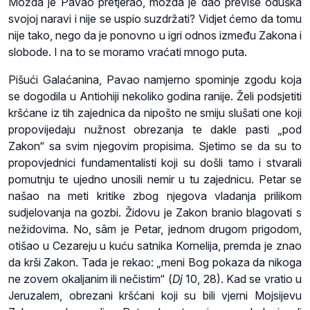
Možda je Pavao pretjerao, možda je dao previše oduška
svojoj naravi i nije se uspio suzdržati? Vidjet ćemo da tomu
nije tako, nego da je ponovno u igri odnos između Zakona i
slobode. I na to se moramo vraćati mnogo puta.
Pišući Galaćanina, Pavao namjerno spominje zgodu koja
se dogodila u Antiohiji nekoliko godina ranije. Želi podsjetiti
kršćane iz tih zajednica da nipošto ne smiju slušati one koji
propovijedaju nužnost obrezanja te dakle pasti „pod
Zakon“ sa svim njegovim propisima. Sjetimo se da su to
propovjednici fundamentalisti koji su došli tamo i stvarali
pomutnju te ujedno unosili nemir u tu zajednicu. Petar se
našao na meti kritike zbog njegova vladanja prilikom
sudjelovanja na gozbi. Židovu je Zakon branio blagovati s
nežidovima. No, sâm je Petar, jednom drugom prigodom,
otišao u Cezareju u kuću satnika Kornelija, premda je znao
da krši Zakon. Tada je rekao: „meni Bog pokaza da nikoga
ne zovem okaljanim ili nečistim“ (
Dj
10, 28). Kad se vratio u
Jeruzalem, obrezani kršćani koji su bili vjerni Mojsijevu