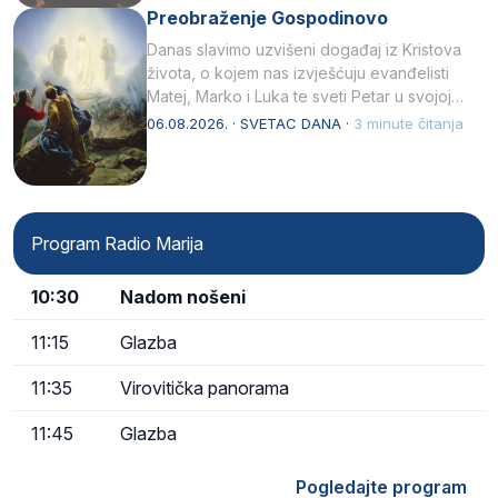
Preobraženje Gospodinovo
Danas slavimo uzvišeni događaj iz Kristova
života, o kojem nas izvješćuju evanđelisti
Matej, Marko i Luka te sveti Petar u svojoj
drugoj…
06.08.2026. · SVETAC DANA ·
3 minute čitanja
Program Radio Marija
10:30
Nadom nošeni
11:15
Glazba
11:35
Virovitička panorama
11:45
Glazba
Pogledajte program