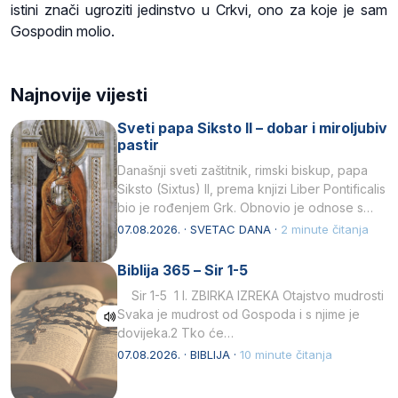
istini znači ugroziti jedinstvo u Crkvi, ono za koje je sam
Gospodin molio.
Najnovije vijesti
Sveti papa Siksto II – dobar i miroljubiv
pastir
Današnji sveti zaštitnik, rimski biskup, papa
Siksto (Sixtus) II, prema knjizi Liber Pontificalis
bio je rođenjem Grk. Obnovio je odnose s
afričkim…
07.08.2026. · SVETAC DANA ·
2 minute čitanja
Biblija 365 – Sir 1-5
Sir 1-5 1 I. ZBIRKA IZREKA Otajstvo mudrosti
Svaka je mudrost od Gospoda i s njime je
dovijeka.2 Tko će…
07.08.2026. · BIBLIJA ·
10 minute čitanja