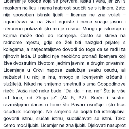
Licemjer je osoba koja se pretvara, laska i vara, jer živi s
maskom na licu i nema hrabrosti suočiti se s istinom. Zato
nije sposoban istinski ljubiti – licemjer ne zna voljeti –
ograničava se na život egoiste i nema snage jasno i
otvoreno pokazati što mu je u srcu. Mnogo je situacija u
kojima može doći do licemjerja. Često se skriva na
radnome mjestu, gdje se želi biti naizgled prijatelj s
kolegama, a natjecateljstvo dovodi do toga da se radi iza
njihovih leđa. U politici nije neobično pronaći licemjere koji
žive dvostrukim životom, jednim javnim, a drugim privatnim.
Licemjerje u Crkvi napose zaslužuje svaku osudu, ali
nažalost i u njoj je ima, mnogo je licemjernih kršćanâ i
služiteljâ. Nikad ne smijemo smetnuti s uma Gospodinove
riječi: „Vaša riječ neka bude: ‘Da, da, – ne, ne!’ Što je više
od toga, od Zloga je“ (
Mt
5, 37). Braćo i sestre,
razmišljajmo danas o tome što Pavao osuđuje i što Isus
osuđuje: licemjerje. Ne smijemo se bojati biti istinoljubivi,
govoriti istinu, slušati istinu, suobličavati se istini. Tako
ćemo moći ljubiti. Licemjer ne zna ljubiti. Djelovati nasuprot