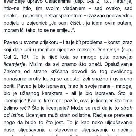
evanđelje upravo Galaćanima (usp.
Gal
2, 13). Petar je,
htio-ne htio, tim svojim vladanjem – sad ovako, sad
onako… nejasnim, netransparentnim – izazvao nepravednu
podjelu u zajednici: „Ja sam čišći… ja idem ovim putem,
moram ići tako, to se ne smije…“.
Pavao u svome prijekoru – i tu je bît problema – koristi izraz
koji daje ući u meritum njegove reakcije:
licemjerje
(sup.
Gal 2, 13). To je riječ koja se mnogo puta ponavlja:
licemjerje
. Mislim da svi znamo što znači. Opsluživanje
Zakona od strane kršćana dovodi do tog dvoličnog
ponašanja protiv kojeg se apostol želi snažno i uvjereno
boriti. Pavao je bio ispravan, imao je svoje mane – mnoge,
bio je užasnog karaktera – ali je bio ispravan. Što je
licemjerje? Kad mi kažemo: pazite, ovaj je licemjer, što time
želimo reći? Što je licemjerje? Može se reći da je to
strah
od istine
. Licemjera muči strah od istine. Radije se pretvara
nego da bude to što jest. To je kao neko uljepšavanje
duše, uljepšavanje u stavovima, uljepšavanje u načinu