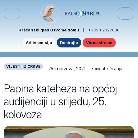
Skip to content
Skip to footer
Menu
Kršćanski glas u tvome domu
|
+385 1 2327000
Arhiv emisija
Donirajte
Video stream
VIJESTI IZ CRKVE
25 kolovoza, 2021
7 minute čitanja
Papina kateheza na općoj
audijenciji u srijedu, 25.
kolovoza