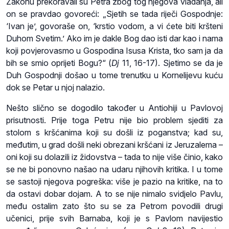
Zakonu prekoravali su Petra zbog tog njegova vladanja, ali
on se pravdao govoreći: „Sjetih se tada riječi Gospodnje:
‘Ivan je’, govoraše on, ‘krstio vodom, a vi ćete biti kršteni
Duhom Svetim.’ Ako im je dakle Bog dao isti dar kao i nama
koji povjerovasmo u Gospodina Isusa Krista, tko sam ja da
bih se smio oprijeti Bogu?“ (
Dj
11, 16-17). Sjetimo se da je
Duh Gospodnji došao u tome trenutku u Kornelijevu kuću
dok se Petar u njoj nalazio.
Nešto slično se dogodilo također u Antiohiji u Pavlovoj
prisutnosti. Prije toga Petru nije bio problem sjediti za
stolom s kršćanima koji su došli iz poganstva; kad su,
međutim, u grad došli neki obrezani kršćani iz Jeruzalema –
oni koji su dolazili iz židovstva – tada to nije više činio, kako
se ne bi ponovno našao na udaru njihovih kritika. I u tome
se sastoji njegova pogreška: više je pazio na kritike, na to
da ostavi dobar dojam. A to se nije nimalo svidjelo Pavlu,
među ostalim zato što su se za Petrom povodili drugi
učenici, prije svih Barnaba, koji je s Pavlom navijestio