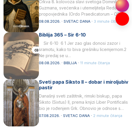
Crkva 8. kolovoza slavi svetoga Dominika
Guzmana, svećenika i utemeljitelja Reda
propovjednika (Ordo Praedicatorum – OP).
Svojim životom, dubokom ljubavlju prema
08.08.2026. · SVETAC DANA ·
3 minute čitanja
Kristu…
Biblija 365 – Sir 6-10
Sir 6-10 6 1 Jer zao glas donosi zazor i
sramotu, kako to biva grešniku licemjernom.2
Ne predaj se u…
08.08.2026. · BIBLIJA ·
11 minute čitanja
Sveti papa Siksto II – dobar i miroljubiv
pastir
Današnji sveti zaštitnik, rimski biskup, papa
Siksto (Sixtus) II, prema knjizi Liber Pontificalis
bio je rođenjem Grk. Obnovio je odnose s
afričkim…
07.08.2026. · SVETAC DANA ·
2 minute čitanja