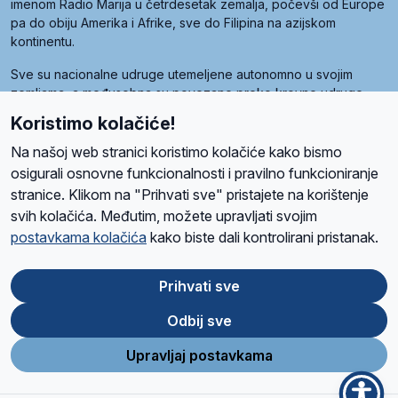
imenom Radio Marija u četrdesetak zemalja, počevši od Europe
pa do obiju Amerika i Afrike, sve do Filipina na azijskom
kontinentu.
Sve su nacionalne udruge utemeljene autonomno u svojim
zemljama, a međusobna su povezane preko krovne udruge
pod nazivom Svjetska obitelj Radio Marije (World Family of
Koristimo kolačiće!
Radio Maria). Svjetsku obitelj utemeljilo je sedam članica, među
kojima je i hrvatska Udruga Radio Marija.
Na našoj web stranici koristimo kolačiće kako bismo
osigurali osnovne funkcionalnosti i pravilno funkcioniranje
stranice. Klikom na "Prihvati sve" pristajete na korištenje
svih kolačića. Međutim, možete upravljati svojim
O nama
Radio
Program
Volonteri
Prijatelji
Kontakt
Pravila privatnosti
postavkama kolačića
kako biste dali kontrolirani pristanak.
Kolačići
Uvjeti korištenja
Ova stranica je zaštićena Google reCAPTCHA sustavom
Prihvati sve
Odbij sve
App
Google
Store
Play
Upravljaj postavkama
Design and development
SIK
&
C-Tel