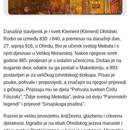
Današnji slavljenik je i sveti Klement (Kliment) Ohridski.
Rodio se između 830. i 840, a preminuo na današnji dan,
27. srpnja 916, u Ohridu. Bio je učenik svetog Metoda i s
njim djelovao u Velikoj Moravskoj. Nakon njegove smrti
godine 885. protjeran je s ostalim učenicima. Došao je na
bugarski dvor, odakle su ga poslali u Makedoniju, a 893.
postavljen je za veličkog (ohridskog) biskupa. Pisao je
pouke, pohvale i propovijedi, a značajni su njegovi prijevodi
s grčkoga. Pripisuju mu se djela “Pohvala svetom Ćirilu
Filozofu”, “Žitije svetog Metodija”, jedna od dviju “Panonskih
legendi” i prijevod “Sinajskoga psaltira”.
Razvio je veliku prosvjetnu, književnu, glazbenu i crkvenu
djelatnost. Izgradio je na obali Ohridskog jezera manastir i