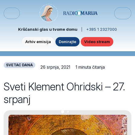
Skip to content
Skip to footer
Menu
Kršćanski glas u tvome domu
|
+385 1 2327000
Arhiv emisija
Donirajte
Video stream
SVETAC DANA
26 srpnja, 2021
1 minuta čitanja
Sveti Klement Ohridski – 27.
srpanj