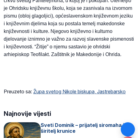
crkvu svetog Pantelejmona, u kojoj je i pokopan. Utemeljio
je Ohridsku književnu školu, koja se zasnivala na izvornom
pismu (obloj glagoljici), općeslavenskom književnom jeziku
i književnim djelima koja su postala temelj makedonske
književnosti i kulture. Njegovo književno i kulturno
djelovanje iznimno je važno za razvoj slavenske pismenosti
i književnosti. “Žitije” o njemu sastavio je ohridski
arhiepiskop Teofilakt. Zaštitnik je Makedonije i Ohrida.
Preuzeto sa:
Župa svetog Nikole biskupa, Jastrebarsko
Najnovije vijesti
Sveti Dominik – prijatelj siromaha i
širitelj krunice