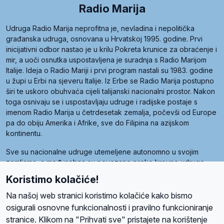
Radio Marija
Udruga Radio Marija neprofitna je, nevladina i nepolitička
građanska udruga, osnovana u Hrvatskoj 1995. godine. Prvi
inicijativni odbor nastao je u krilu Pokreta krunice za obraćenje i
mir, a uoči osnutka uspostavljena je suradnja s Radio Marijom
Italije. Ideja o Radio Mariji i prvi program nastali su 1983. godine
u župi u Erbi na sjeveru Italije. Iz Erbe se Radio Marija postupno
širi te uskoro obuhvaća cijeli talijanski nacionalni prostor. Nakon
toga osnivaju se i uspostavljaju udruge i radijske postaje s
imenom Radio Marija u četrdesetak zemalja, počevši od Europe
pa do obiju Amerika i Afrike, sve do Filipina na azijskom
kontinentu.
Sve su nacionalne udruge utemeljene autonomno u svojim
zemljama, a međusobna su povezane preko krovne udruge
pod nazivom Svjetska obitelj Radio Marije (World Family of
Koristimo kolačiće!
Radio Maria). Svjetsku obitelj utemeljilo je sedam članica, među
kojima je i hrvatska Udruga Radio Marija.
Na našoj web stranici koristimo kolačiće kako bismo
osigurali osnovne funkcionalnosti i pravilno funkcioniranje
stranice. Klikom na "Prihvati sve" pristajete na korištenje