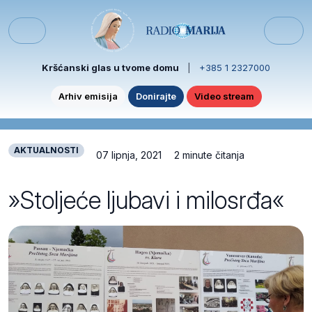
Skip to content
Skip to footer
Menu
Kršćanski glas u tvome domu
|
+385 1 2327000
Arhiv emisija
Donirajte
Video stream
AKTUALNOSTI
07 lipnja, 2021
2 minute čitanja
»Stoljeće ljubavi i milosrđa«