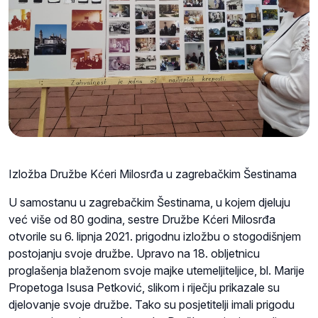
Izložba Družbe Kćeri Milosrđa u zagrebačkim Šestinama
U samostanu u zagrebačkim Šestinama, u kojem djeluju
već više od 80 godina, sestre Družbe Kćeri Milosrđa
otvorile su 6. lipnja 2021. prigodnu izložbu o stogodišnjem
postojanju svoje družbe. Upravo na 18. obljetnicu
proglašenja blaženom svoje majke utemeljiteljice, bl. Marije
Propetoga Isusa Petković, slikom i riječju prikazale su
djelovanje svoje družbe. Tako su posjetitelji imali prigodu