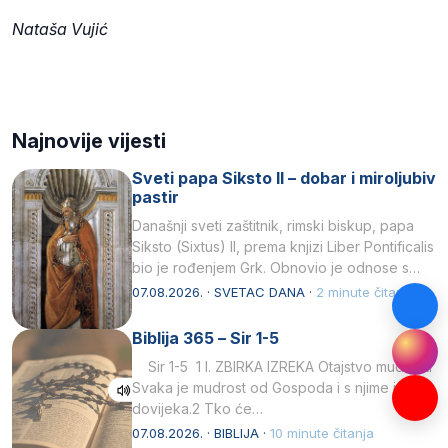
Nataša Vujić
Najnovije vijesti
Sveti papa Siksto II – dobar i miroljubiv
pastir
Današnji sveti zaštitnik, rimski biskup, papa
Siksto (Sixtus) II, prema knjizi Liber Pontificalis
bio je rođenjem Grk. Obnovio je odnose s
afričkim…
07.08.2026. · SVETAC DANA ·
2 minute čitanja
Biblija 365 – Sir 1-5
Sir 1-5 1 I. ZBIRKA IZREKA Otajstvo mudrosti
Svaka je mudrost od Gospoda i s njime je
dovijeka.2 Tko će…
07.08.2026. · BIBLIJA ·
10 minute čitanja