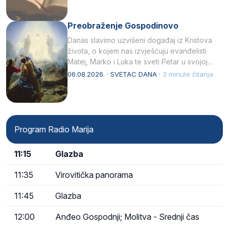
Preobraženje Gospodinovo
Danas slavimo uzvišeni događaj iz Kristova
života, o kojem nas izvješćuju evanđelisti
Matej, Marko i Luka te sveti Petar u svojoj
drugoj…
06.08.2026. · SVETAC DANA ·
3 minute čitanja
Program Radio Marija
11:15
Glazba
11:35
Virovitička panorama
11:45
Glazba
12:00
Anđeo Gospodnji; Molitva - Srednji čas