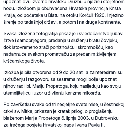
upoznati ovu izvorno hrvatsku Družbu u njezinu stoljetnom
hodu. Izložbom je obuhvaćena Hrvatska provincija Krista
Kralja, od početaka u Blatu na otoku Korčuli 1920. i njezino
širenje po tadašnjoj državi, a potom i na druge kontinente.
Svaka izložena fotografija prikaz je i svjedočanstvo ljubavi,
žrtve i samoprijegora, predanja u služenju bratu čovjeku,
dok istovremeno zrači poniznošću i skromnošću, kao
nadahnuće svakom promatraču za predanim življenjem
kršćanskoga života.
Izložba je bila otvorena od 9 do 20 sati, a zainteresirani su
u druženju i razgovoru sa sestrama mogli bolje upoznati
njihov rad i bl. Mariju Propetoga, koju nasljeduju kao svoju
utemeljiteljicu i uzor u življenju karizme milosrđa.
Po završetku svake od tri nedjeljne svete mise, u šestinskoj
crkvi sv. Mirka, prikazan je kratak prilog, o proglašenju
blaženom Marije Propetoga 6. lipnja 2003. u Dubrovniku
za trećega posjeta Hrvatskoj pape Ivana Pavla II.