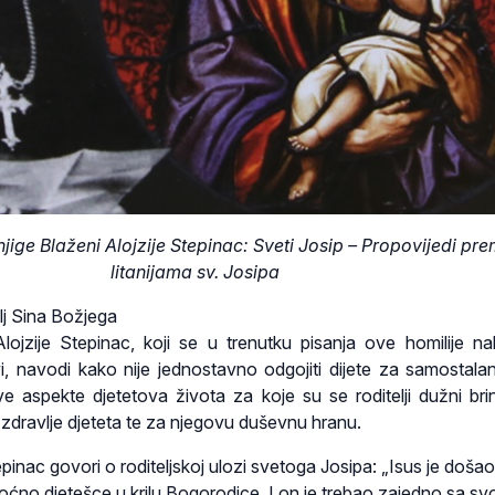
jige Blaženi Alojzije Stepinac: Sveti Josip – Propovijedi pr
litanijama sv. Josipa
elj Sina Božjega
ojzije Stepinac, koji se u trenutku pisanja ove homilije na
, navodi kako nije jednostavno odgojiti dijete za samostalan
e aspekte djetetova života za koje su se roditelji dužni brin
 zdravlje djeteta te za njegovu duševnu hranu.
epinac govori o roditeljskoj ulozi svetoga Josipa: „Isus je doša
oćno djetešce u krilu Bogorodice. I on je trebao zajedno sa s