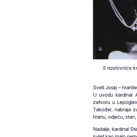
S naslovnice kn
Sveti Josip – hranit
U uvodu kardinal Al
zatvoru u Lepoglavi
Također, nabraja sv
hranu, odjeću, stan,
Nadalje, kardinal St
svijet kao malo nem