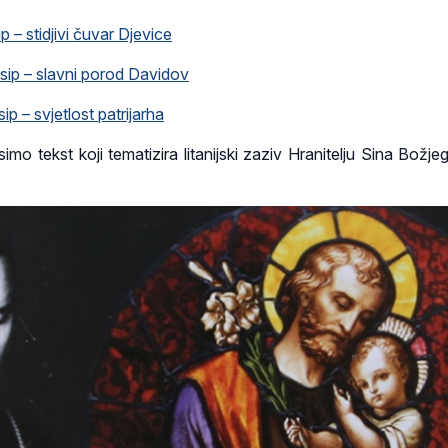
ip – stidjivi čuvar Djevice
osip – slavni porod Davidov
sip – svjetlost patrijarha
o tekst koji tematizira litanijski zaziv Hranitelju Sina Božjeg