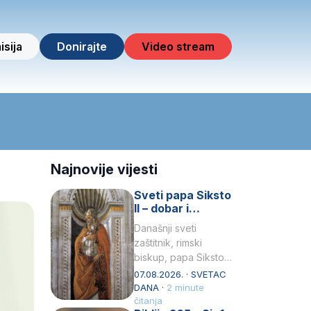
isija
Donirajte
Video stream
Najnovije vijesti
Sveti papa Siksto
II – dobar i
miroljubiv pastir
Današnji sveti
zaštitnik, rimski
biskup, papa Siksto
(Sixtus) II, prema
07.08.2026. · SVETAC
knjizi Liber
DANA ·
2 minute
Pontificalis bio je
čitanja