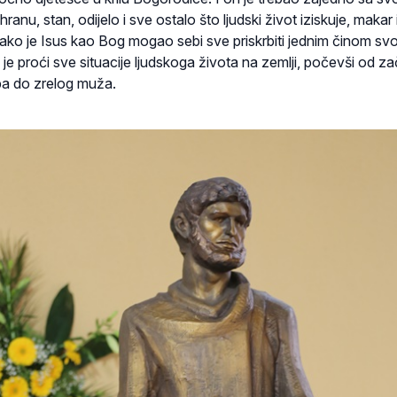
nu, stan, odijelo i sve ostalo što ljudski život iziskuje, makar 
 Iako je Isus kao Bog mogao sebi sve priskrbiti jednim činom svo
 je proći sve situacije ljudskoga života na zemlji, počevši od z
 pa do zrelog muža.