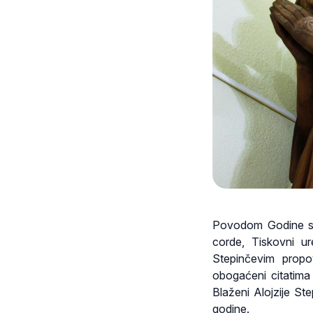
Povodom Godine sv.
corde, Tiskovni u
Stepinčevim propo
obogaćeni citatima 
Blaženi Alojzije St
godine.