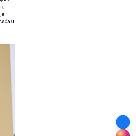
i u
je
ačeća u