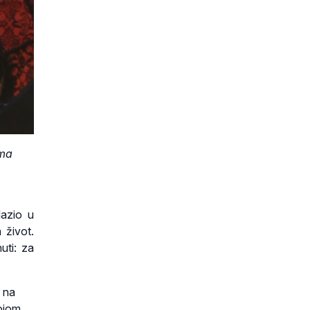
ema
lazio u
 život.
uti: za
o na
vojom