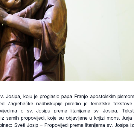
 Josipa, koju je proglasio papa Franjo apostolskim pismom
red Zagrebačke nadbiskupije priredio je tematske tekstov
vijedima o sv. Josipu prema litanijama sv. Josipa. Teks
iz samih propovijedi, koje su objavljene u knjizi mons. Jurja 
epinac: Sveti Josip – Propovijedi prema litanijama sv. Josipa i