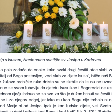
sip s Isusom, Nacionalno svetište sv. Josipa u Karlovcu
a pala zadaća da onako kako svaki drugi čestiti otac skrbi z
itelj od Boga postavljen, vodi skrb za dijete Isusa“, ističe naš 
ve žuljave radničke ruke doista su se skrbile da Isusu ne uzma
rinuo se svom ljubavlju da djetetu Isusu kao i Bogorodici ne u
ednom riječju brinuo se za sve za što je dužan brinuti se čestit 
uo se i za njegov odgoj, jer iako mu kao Bogu nije trebalo ni 
od Marije ni od Josipa, ipak je kao ljudsko dijete, veli Sveto
ti, u dobi i milosti kod Boga i kod ljudi“ (Lk 2, 52)“ (Batelja