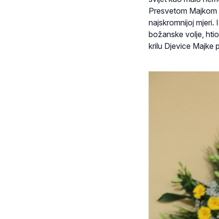
Presvetom Majkom hra
najskromnijoj mjeri.
božanske volje, htio
krilu Djevice Majke