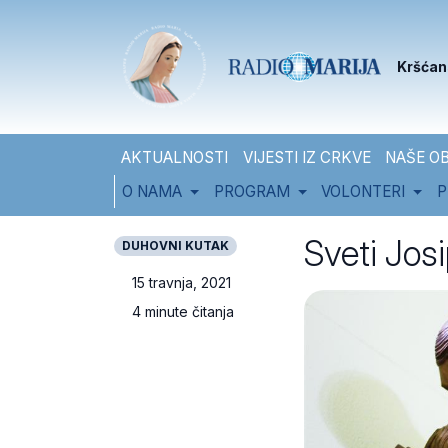
Skip to content
Skip to footer
Kršćan
AKTUALNOSTI
VIJESTI IZ CRKVE
NAŠE OB
O NAMA
PROGRAM
VOLONTERI
P
Sveti Josi
DUHOVNI KUTAK
15 travnja, 2021
4 minute čitanja