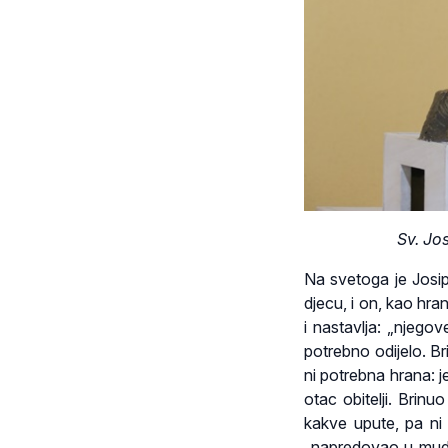
Sv. Jo
Na svetoga je Josip
djecu, i on, kao hran
i nastavlja: „njego
potrebno odijelo. B
ni potrebna hrana: j
otac obitelji. Brin
kakve upute, pa ni 
„napredovao u mudros