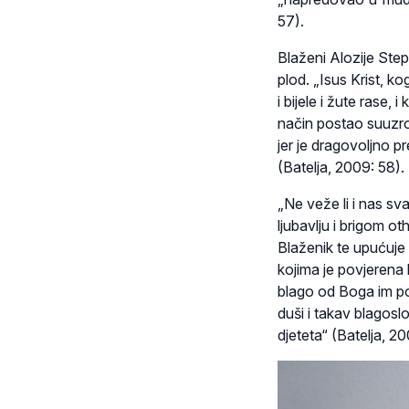
57).
Blaženi Alozije Step
plod. „Isus Krist, ko
i bijele i žute rase,
način postao suuzrok
jer je dragovoljno p
(Batelja, 2009: 58).
„Ne veže li i nas s
ljubavlju i brigom ot
Blaženik te upućuje 
kojima je povjerena
blago od Boga im pov
duši i takav blago
djeteta“ (Batelja, 20