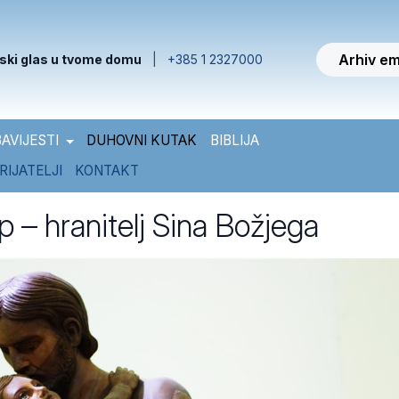
Arhiv em
ski glas u tvome domu
|
+385 1 2327000
AVIJESTI
DUHOVNI KUTAK
BIBLIJA
RIJATELJI
KONTAKT
p – hranitelj Sina Božjega