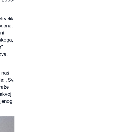
i velik
pogana,
ni
dskoga,
a“
kve.
e naš
e: „Svi
draže
takvoj
ojenog