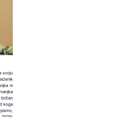
a svoju
Blaženik
njka ni
zmanjka
i brižan
od koga
 pismo,
, 2009: