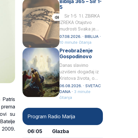
Biblija 365 – Sir 1-
rođenjem Grk.
5
Obnovio je odnose s
afričkim…
Sir 1-5 1 I. ZBIRKA
IZREKA Otajstvo
mudrosti Svaka je
mudrost od Gospoda
07.08.2026. · BIBLIJA ·
i s njime je dovijeka.2
10 minute čitanja
Tko će…
Preobraženje
Gospodinovo
Danas slavimo
uzvišeni događaj iz
Kristova života, o
kojem nas izvješćuju
06.08.2026. · SVETAC
evanđelisti Matej,
DANA ·
3 minute
Marko i Luka te sveti
čitanja
 Patris
Petar u svojoj
e prema
drugoj…
tovi su
Program Radio Marija
Batelje
z 2009.
06:05
Glazba