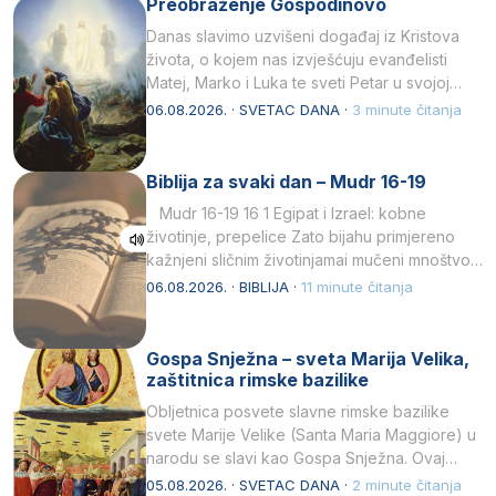
Preobraženje Gospodinovo
Danas slavimo uzvišeni događaj iz Kristova
života, o kojem nas izvješćuju evanđelisti
Matej, Marko i Luka te sveti Petar u svojoj
drugoj…
06.08.2026. · SVETAC DANA ·
3 minute čitanja
Biblija za svaki dan – Mudr 16-19
Mudr 16-19 16 1 Egipat i Izrael: kobne
životinje, prepelice Zato bijahu primjereno
kažnjeni sličnim životinjamai mučeni mnoštvom
kukaca.2 A narod…
06.08.2026. · BIBLIJA ·
11 minute čitanja
Gospa Snježna – sveta Marija Velika,
zaštitnica rimske bazilike
Obljetnica posvete slavne rimske bazilike
svete Marije Velike (Santa Maria Maggiore) u
narodu se slavi kao Gospa Snježna. Ovaj
naziv, Sancta Maria…
05.08.2026. · SVETAC DANA ·
2 minute čitanja