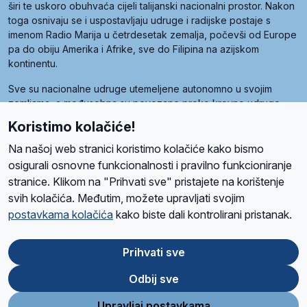
širi te uskoro obuhvaća cijeli talijanski nacionalni prostor. Nakon
toga osnivaju se i uspostavljaju udruge i radijske postaje s
imenom Radio Marija u četrdesetak zemalja, počevši od Europe
pa do obiju Amerika i Afrike, sve do Filipina na azijskom
kontinentu.
Sve su nacionalne udruge utemeljene autonomno u svojim
zemljama, a međusobna su povezane preko krovne udruge
pod nazivom Svjetska obitelj Radio Marije (World Family of
Koristimo kolačiće!
Radio Maria). Svjetsku obitelj utemeljilo je sedam članica, među
kojima je i hrvatska Udruga Radio Marija.
Na našoj web stranici koristimo kolačiće kako bismo
osigurali osnovne funkcionalnosti i pravilno funkcioniranje
stranice. Klikom na "Prihvati sve" pristajete na korištenje
svih kolačića. Međutim, možete upravljati svojim
O nama
Radio
Program
Volonteri
Prijatelji
Kontakt
Pravila privatnosti
postavkama kolačića
kako biste dali kontrolirani pristanak.
Kolačići
Uvjeti korištenja
Ova stranica je zaštićena Google reCAPTCHA sustavom
Prihvati sve
Odbij sve
App
Google
Store
Play
Upravljaj postavkama