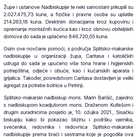
Župe i ustanove Nadbiskupije te neki samostani prikupili su
2.027.475,73 kune, a fizičke i pravne osobe su uplatile
214.263,18 kuna. Direktnim donacijama kroz kupovinu i
opremanje montažnih kućica kao i kroz obnovu obiteljskih
domova do sada je uplaćeno 846.720,05 kuna.
Osim ove novčane pomoći, s područja Splitsko-makarske
nadbiskupije u organizaciji župa, Caritasa i katoličkih
udruga do sada je upućeno više tona hrane i higijenskih
potrepština, odjeće i obuće, kao i kućanskih aparata i
grijalica. Također, posredstvom Caritasa dostavljen je veliki
agregat za potrebe bolnice u Petrinji.
Splitsko-makarski nadbiskup mons. Marin Barišić, zajedno
s nadbiskupom koadjutorom mons. Draženom Kutlešom i
drugim suradnicima posjetio je, 10. ožujka 2021., Sisačku
biskupiju kako bi pokazao blizinu i podršku vjernika,
svećenika, redovnika i redovnica Splitsko-makarske
nadbiskupije prema braći i sestrama koje je pogodila ova