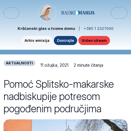
Skip to content
Skip to footer
Menu
Kršćanski glas u tvome domu
|
+385 1 2327000
Arhiv emisija
Donirajte
Video stream
AKTUALNOSTI
11 ožujka, 2021
2 minute čitanja
Pomoć Splitsko-makarske
nadbiskupije potresom
pogođenim područjima