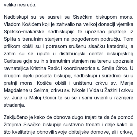
velika nesreća.
Nadbiskupi su se susreli sa Sisačkim biskupom mons.
Vladom Košićem koji je zahvalio na velikoj donaciji vjernika
Splitsko-makarske nadbiskupije te upoznao prijatelje iz
Splita s trenutnim stanjem na pogođenom području. Tom
prilikom obišli su i potresom srušenu sisačku katedralu, a
zatim su se uputili u distribucijski centar biskupijskog
Caritasa gdje su ih s trenutnim stanjem na terenu upoznale
ravnateljica Kristina Radić i koordinatorica s. Smilja Čirko. U
drugom dijelu posjeta biskupiji, nadbiskupi i suradnici su u
pratnji mons. Košića obišli i uništenu crkvu sv. Marije
Magdalene u Selima, crkvu sv. Nikole i Vida u Žažini i crkvu
sv. Jurja u Maloj Gorici te su se i sami uvjerili u razmjere
stradanja.
Zaključeno je kako će obnova dugo trajati te da će pomoć
žiteljima Sisačke biskupije sustavno trebati i dalje kako bi
što kvalitetnije obnovili svoje obiteljske domove, ali i crkve,