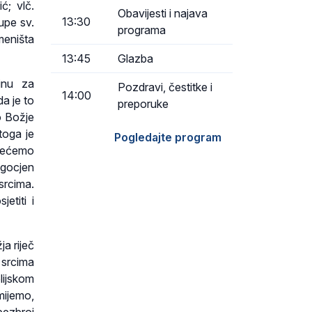
ć; vlč.
Obavijesti i najava
13:30
upe sv.
programa
meništa
13:45
Glazba
inu za
Pozdravi, čestitke i
14:00
a je to
preporuke
o Božje
toga je
Pogledajte program
 nećemo
agocjen
srcima.
etiti i
a riječ
 srcima
lijskom
mijemo,
bezbroj