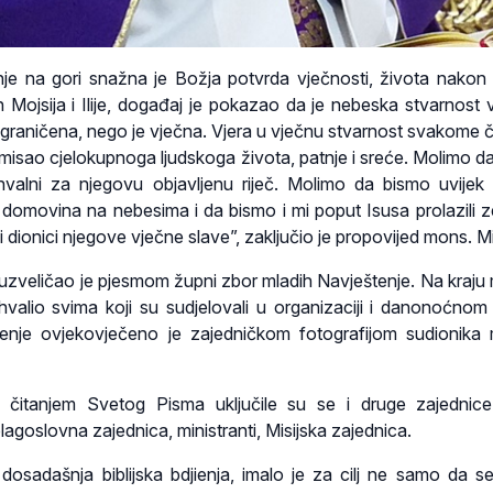
je na gori snažna je Božja potvrda vječnosti, života nakon 
h Mojsija i Ilije, događaj je pokazao da je nebeska stvarnost v
ograničena, nego je vječna. Vjera u vječnu stvarnost svakome 
 smisao cjelokupnoga ljudskoga života, patnje i sreće. Molimo d
ahvalni za njegovu objavljenu riječ. Molimo da bismo uvijek
 domovina na nebesima i da bismo i mi poput Isusa prolazili 
li dionici njegove vječne slave”, zaključio je propovijed mons. Mi
je uzveličao je pjesmom župni zbor mladih Navještenje. Na kraju
ahvalio svima koji su sudjelovali u organizaciji i danonoćnom 
bdijenje ovjekovječeno je zajedničkom fotografijom sudionika
je čitanjem Svetog Pisma uključile su se i druge zajednic
blagoslovna zajednica, ministranti, Misijska zajednica.
dosadašnja biblijska bdjienja, imalo je za cilj ne samo da se 