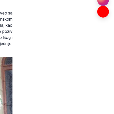
oveo sa
žanskom
la, kao
o poziv
o Bog i
ednije,