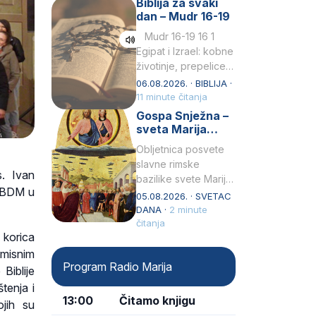
Biblija za svaki
Petar u svojoj
dan – Mudr 16-19
drugoj…
Mudr 16-19 16 1
Egipat i Izrael: kobne
životinje, prepelice
Zato bijahu
06.08.2026. · BIBLIJA ·
primjereno kažnjeni
11 minute čitanja
sličnim životinjamai
Gospa Snježna –
mučeni mnoštvom
sveta Marija
kukaca.2 A narod…
Velika, zaštitnica
Obljetnica posvete
rimske bazilike
slavne rimske
s. Ivan
bazilike svete Marije
a BDM u
Velike (Santa Maria
05.08.2026. · SVETAC
Maggiore) u narodu
DANA ·
2 minute
se slavi kao Gospa
čitanja
 korica
Snježna. Ovaj naziv,
 misnim
Sancta Maria…
Program Radio Marija
Biblije
tenja i
13:00
Čitamo knjigu
ojih su