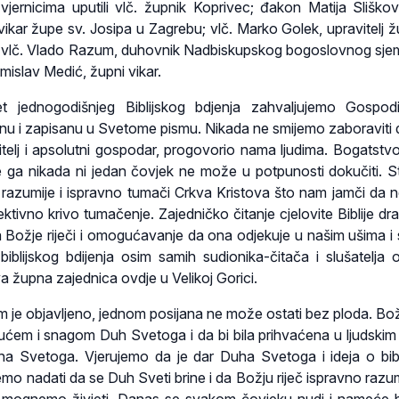
vjernicima uputili vlč. župnik Koprivec; đakon Matija Sliškovi
vikar župe sv. Josipa u Zagrebu; vlč. Marko Golek, upravitelj ž
; vlč. Vlado Razum, duhovnik Nadbiskupskog bogoslovnog sje
mislav Medić, župni vikar.
t jednogodišnjeg Biblijskog bdjenja zahvaljujemo Gospod
anu i zapisanu u Svetome pismu. Nikada ne smijemo zaboraviti d
telj i apsolutni gospodar, progovorio nama ljudima. Bogatstv
 te ga nikada ni jedan čovjek ne može u potpunosti dokučiti. S
č razumije i ispravno tumači Crkva Kristova što nam jamči da
ktivno krivo tumačenje. Zajedničko čitanje cjelovite Biblije dr
ja Božje riječi i omogućavanje da ona odjekuje u našim ušima i 
blijskog bdijenja osim samih sudionika-čitača i slušatelja osj
ava župna zajednica ovdje u Velikoj Gorici.
m je objavljeno, jednom posijana ne može ostati bez ploda. Božj
ćem i snagom Duh Svetoga i da bi bila prihvaćena u ljudskim
ha Svetoga. Vjerujemo da je dar Duha Svetoga i ideja o bib
emo nadati da se Duh Sveti brine i da Božju riječ ispravno razu
oj mognemo živjeti. Danas se svakom čovjeku nudi i nameće 