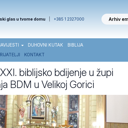
Arhiv em
ski glas u tvome domu
|
+385 1 2327000
AVIJESTI
DUHOVNI KUTAK
BIBLIJA
RIJATELJI
KONTAKT
XI. biblijsko bdijenje u župi
ja BDM u Velikoj Gorici