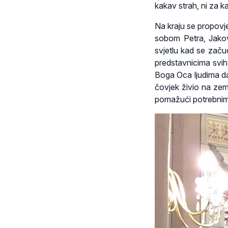
kakav strah, ni za k
Na kraju se propovj
sobom Petra, Jako
svjetlu kad se začuo
predstavnicima svih 
Boga Oca ljudima da 
čovjek živio na zeml
pomažući potrebnima, 