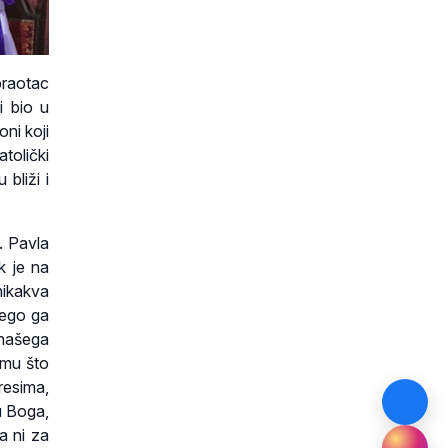
praotac
i bio u
ni koji
tolički
bliži i
. Pavla
k je na
nikakva
nego ga
 našega
emu što
resima,
 u Boga,
a ni za