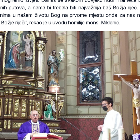
tnih putova, a nama bi trebala biti najvažnija baš Božja riječ.
enima u našem životu Bog na prvome mjestu onda za nas n
 Božje riječi”, rekao je u uvodu homilije mons. Miklenić.