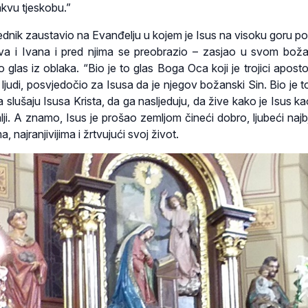
akvu tjeskobu.”
ednik zaustavio na Evanđelju u kojem je Isus na visoku goru p
va i Ivana i pred njima se preobrazio – zasjao u svom bo
 glas iz oblaka. “Bio je to glas Boga Oca koji je trojici aposto
ljudi, posvjedočio za Isusa da je njegov božanski Sin. Bio je t
slušaju Isusa Krista, da ga nasljeduju, da žive kako je Isus ka
ji. A znamo, Isus je prošao zemljom čineći dobro, ljubeći najbj
najranjivijima i žrtvujući svoj život.