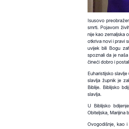
Isusovo preobražen
smrti. Pojavom živi
nije kao zemaljska 
otkriva novi i pravi
uvijek bili Bogu z
spoznali da je naša
čineći dobro i posta
Euharistijsko slavl
slavlja župnik je z
Biblije. Biblijsko 
slavlja.
U Biblijsko bdijen
Obiteljska, Marijina 
Ovogodišnje, kao i 