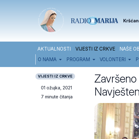
Skip to content
Skip to footer
Kršćan
AKTUALNOSTI
VIJESTI IZ CRKVE
NAŠE OB
O NAMA
PROGRAM
VOLONTERI
P
Završeno X
VIJESTI IZ CRKVE
Navješten
01 ožujka, 2021
7 minute čitanja