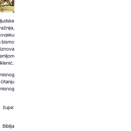
ljudske
ažnija,
čovjeku
a bismo
 iznova
zemljom
klenić.
 misnog
čitanju
 misnog
e župe:
Biblija