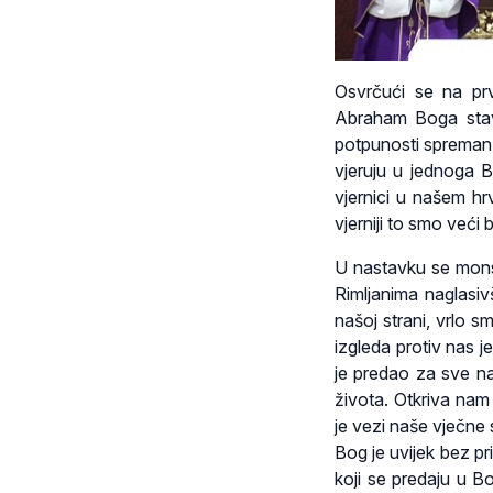
Osvrčući se na prv
Abraham Boga stav
potpunosti spreman u
vjeruju u jednoga B
vjernici u našem hr
vjerniji to smo veći
U nastavku se mons.
Rimljanima naglasiv
našoj strani, vrlo 
izgleda protiv nas j
je predao za sve n
života. Otkriva nam
je vezi naše vječne
Bog je uvijek bez pr
koji se predaju u B