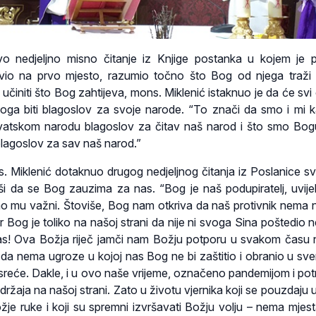
o nedjeljno misno čitanje iz Knjige postanka u kojem je 
io na prvo mjesto, razumio točno što Bog od njega traži 
činiti što Bog zahtijeva, mons. Miklenić istaknuo je da će svi o
oga biti blagoslov za svoje narode. “To znači da smo i mi ka
vatskom narodu blagoslov za čitav naš narod i što smo Bogu 
 blagoslov za sav naš narod.”
 Miklenić dotaknuo drugog nedjeljnog čitanja iz Poslanice sv
ši da se Bog zauzima za nas. “Bog je naš podupiratelj, uvije
smo mu važni. Štoviše, Bog nam otkriva da naš protivnik nema 
er Bog je toliko na našoj strani da nije ni svoga Sina poštedio 
as! Ova Božja riječ jamči nam Božju potporu u svakom času
 da nema ugroze u kojoj nas Bog ne bi zaštitio i obranio u sv
 sreće. Dakle, i u ovo naše vrijeme, označeno pandemijom i pot
idržaja na našoj strani. Zato u životu vjernika koji se pouzdaju
ožje ruke i koji su spremni izvršavati Božju volju – nema mjest