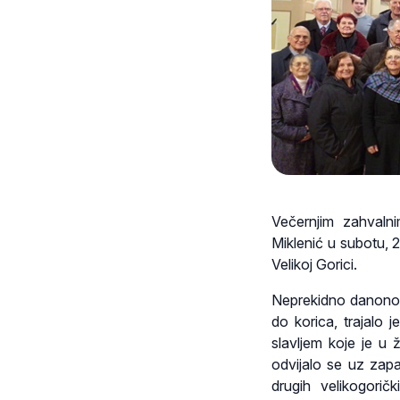
Večernjim zahvalni
Miklenić u subotu, 2
Velikoj Gorici.
Neprekidno danonoćn
do korica, trajalo 
slavljem koje je u 
odvijalo se uz zapa
drugih velikogorič