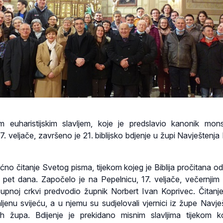
m euharistijskim slavljem, koje je predslavio kanonik mon
7. veljače, završeno je 21. biblijsko bdjenje u župi Navještenj
o čitanje Svetog pisma, tijekom kojeg je Biblija pročitana od
je pet dana. Započelo je na Pepelnicu, 17. veljače, večernjim
župnoj crkvi predvodio župnik Norbert Ivan Koprivec. Čitanje 
ljenu svijeću, a u njemu su sudjelovali vjernici iz župe Navješ
kih župa. Bdijenje je prekidano misnim slavljima tijekom k