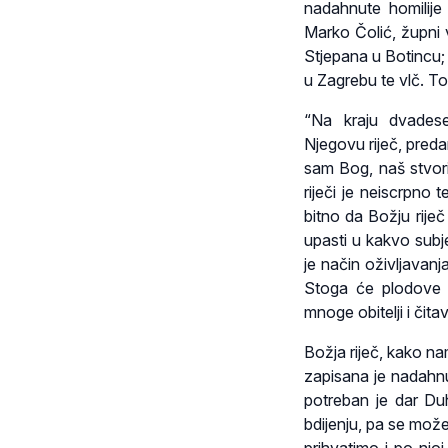
nadahnute homilije 
Marko Čolić, župni 
Stjepana u Botincu
u Zagrebu te vlč. To
“Na kraju dvadese
Njegovu riječ, pred
sam Bog, naš stvori
riječi je neiscrpno
bitno da Božju rije
upasti u kakvo subje
je način oživljavan
Stoga će plodove bi
mnoge obitelji i čit
Božja riječ, kako na
zapisana je nadahnu
potreban je dar Du
bdijenju, pa se mož
prihvatimo i po nj