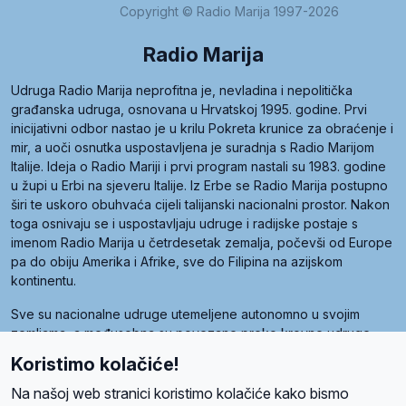
Copyright © Radio Marija 1997-2026
Radio Marija
Udruga Radio Marija neprofitna je, nevladina i nepolitička
građanska udruga, osnovana u Hrvatskoj 1995. godine. Prvi
inicijativni odbor nastao je u krilu Pokreta krunice za obraćenje i
mir, a uoči osnutka uspostavljena je suradnja s Radio Marijom
Italije. Ideja o Radio Mariji i prvi program nastali su 1983. godine
u župi u Erbi na sjeveru Italije. Iz Erbe se Radio Marija postupno
širi te uskoro obuhvaća cijeli talijanski nacionalni prostor. Nakon
toga osnivaju se i uspostavljaju udruge i radijske postaje s
imenom Radio Marija u četrdesetak zemalja, počevši od Europe
pa do obiju Amerika i Afrike, sve do Filipina na azijskom
kontinentu.
Sve su nacionalne udruge utemeljene autonomno u svojim
zemljama, a međusobna su povezane preko krovne udruge
pod nazivom Svjetska obitelj Radio Marije (World Family of
Koristimo kolačiće!
Radio Maria). Svjetsku obitelj utemeljilo je sedam članica, među
kojima je i hrvatska Udruga Radio Marija.
Na našoj web stranici koristimo kolačiće kako bismo