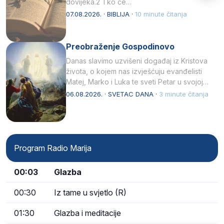
dovijeka.2 Tko će…
07.08.2026. · BIBLIJA ·
10 minute čitanja
Preobraženje Gospodinovo
Danas slavimo uzvišeni događaj iz Kristova
života, o kojem nas izvješćuju evanđelisti
Matej, Marko i Luka te sveti Petar u svojoj
drugoj…
06.08.2026. · SVETAC DANA ·
3 minute čitanja
Program Radio Marija
00:03
Glazba
00:30
Iz tame u svjetlo (R)
01:30
Glazba i meditacije