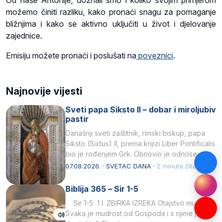
možemo činiti razliku, kako pronaći snagu za pomaganje
bližnjima i kako se aktivno uključiti u život i djelovanje
zajednice.
Emisiju možete pronaći i poslušati na
poveznici
.
Najnovije vijesti
Sveti papa Siksto II – dobar i miroljubiv
pastir
Današnji sveti zaštitnik, rimski biskup, papa
Siksto (Sixtus) II, prema knjizi Liber Pontificalis
bio je rođenjem Grk. Obnovio je odnose s
afričkim…
07.08.2026. · SVETAC DANA ·
2 minute čitanja
Biblija 365 – Sir 1-5
Sir 1-5 1 I. ZBIRKA IZREKA Otajstvo mudrosti
Svaka je mudrost od Gospoda i s njime je