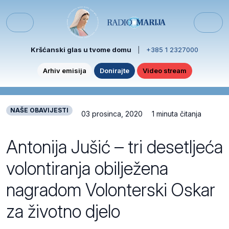
Skip to content
Skip to footer
Menu
Kršćanski glas u tvome domu
|
+385 1 2327000
Arhiv emisija
Donirajte
Video stream
NAŠE OBAVIJESTI
03 prosinca, 2020
1 minuta čitanja
Antonija Jušić – tri desetljeća
volontiranja obilježena
nagradom Volonterski Oskar
za životno djelo