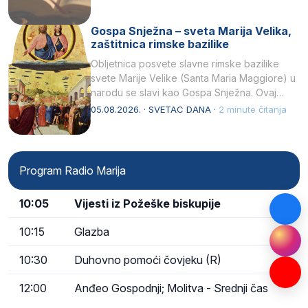
Gospa Snježna – sveta Marija Velika,
zaštitnica rimske bazilike
Obljetnica posvete slavne rimske bazilike
svete Marije Velike (Santa Maria Maggiore) u
narodu se slavi kao Gospa Snježna. Ovaj
naziv, Sancta Maria…
05.08.2026. · SVETAC DANA ·
2 minute čitanja
Program Radio Marija
10:05
Vijesti iz Požeške biskupije
10:15
Glazba
10:30
Duhovno pomoći čovjeku (R)
12:00
Anđeo Gospodnji; Molitva - Srednji čas