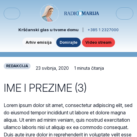
Skip to content
Skip to footer
Menu
Kršćanski glas u tvome domu
|
+385 1 2327000
Arhiv emisija
Donirajte
Video stream
REDAKCIJA
23 svibnja, 2020
1 minuta čitanja
IME I PREZIME (3)
Lorem ipsum dolor sit amet, consectetur adipiscing elit, sed
do eiusmod tempor incididunt ut labore et dolore magna
aliqua. Ut enim ad minim veniam, quis nostrud exercitation
ullamco laboris nisi ut aliquip ex ea commodo consequat.
Duis aute irure dolor in reprehenderit in voluptate velit esse