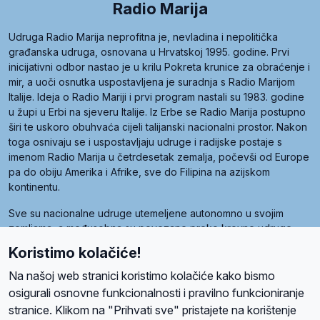
Radio Marija
Udruga Radio Marija neprofitna je, nevladina i nepolitička
građanska udruga, osnovana u Hrvatskoj 1995. godine. Prvi
inicijativni odbor nastao je u krilu Pokreta krunice za obraćenje i
mir, a uoči osnutka uspostavljena je suradnja s Radio Marijom
Italije. Ideja o Radio Mariji i prvi program nastali su 1983. godine
u župi u Erbi na sjeveru Italije. Iz Erbe se Radio Marija postupno
širi te uskoro obuhvaća cijeli talijanski nacionalni prostor. Nakon
toga osnivaju se i uspostavljaju udruge i radijske postaje s
imenom Radio Marija u četrdesetak zemalja, počevši od Europe
pa do obiju Amerika i Afrike, sve do Filipina na azijskom
kontinentu.
Sve su nacionalne udruge utemeljene autonomno u svojim
zemljama, a međusobna su povezane preko krovne udruge
pod nazivom Svjetska obitelj Radio Marije (World Family of
Koristimo kolačiće!
Radio Maria). Svjetsku obitelj utemeljilo je sedam članica, među
kojima je i hrvatska Udruga Radio Marija.
Na našoj web stranici koristimo kolačiće kako bismo
osigurali osnovne funkcionalnosti i pravilno funkcioniranje
stranice. Klikom na "Prihvati sve" pristajete na korištenje