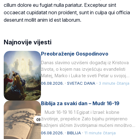
cillum dolore eu fugiat nulla pariatur. Excepteur sint
occaecat cupidatat non proident, sunt in culpa qui officia
deserunt mollit anim id est laborum.
Najnovije vijesti
Preobraženje Gospodinovo
Danas slavimo uzvišeni događaj iz Kristova
života, o kojem nas izvješćuju evanđelisti
Matej, Marko i Luka te sveti Petar u svojoj
drugoj…
06.08.2026. · SVETAC DANA ·
3 minute čitanja
Biblija za svaki dan – Mudr 16-19
Mudr 16-19 16 1 Egipat i Izrael: kobne
životinje, prepelice Zato bijahu primjereno
kažnjeni sličnim životinjamai mučeni mnoštvom
kukaca.2 A narod…
06.08.2026. · BIBLIJA ·
11 minute čitanja