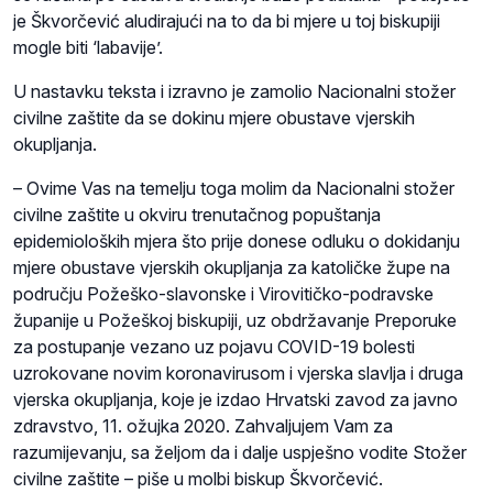
je Škvorčević aludirajući na to da bi mjere u toj biskupiji
mogle biti ‘labavije’.
U nastavku teksta i izravno je zamolio Nacionalni stožer
civilne zaštite da se dokinu mjere obustave vjerskih
okupljanja.
– Ovime Vas na temelju toga molim da Nacionalni stožer
civilne zaštite u okviru trenutačnog popuštanja
epidemioloških mjera što prije donese odluku o dokidanju
mjere obustave vjerskih okupljanja za katoličke župe na
području Požeško-slavonske i Virovitičko-podravske
županije u Požeškoj biskupiji, uz obdržavanje Preporuke
za postupanje vezano uz pojavu COVID-19 bolesti
uzrokovane novim koronavirusom i vjerska slavlja i druga
vjerska okupljanja, koje je izdao Hrvatski zavod za javno
zdravstvo, 11. ožujka 2020. Zahvaljujem Vam za
razumijevanju, sa željom da i dalje uspješno vodite Stožer
civilne zaštite – piše u molbi biskup Škvorčević.