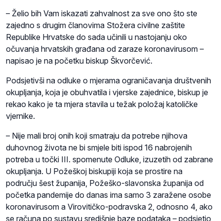
– Želio bih Vam iskazati zahvalnost za sve ono što ste
zajedno s drugim članovima Stožera civilne zaštite
Republike Hrvatske do sada učinili u nastojanju oko
očuvanja hrvatskih građana od zaraze koronavirusom –
napisao je na početku biskup Škvorčević.
Podsjetivši na odluke o mjerama ograničavanja društvenih
okupljanja, koja je obuhvatila i vjerske zajednice, biskup je
rekao kako je ta mjera stavila u težak položaj katoličke
vjernike.
– Nije mali broj onih koji smatraju da potrebe njihova
duhovnog života ne bi smjele biti ispod 16 nabrojenih
potreba u točki III. spomenute Odluke, izuzetih od zabrane
okupljanja. U Požeškoj biskupiji koja se prostire na
području šest županija, Požeško-slavonska županija od
početka pandemije do danas ima samo 3 zaražene osobe
koronavirusom a Virovitičko-podravska 2, odnosno 4, ako
se računa po sustavu središnje baze podataka – podsjetio