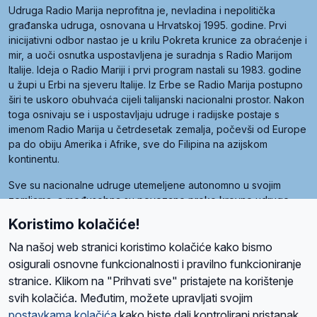
Udruga Radio Marija neprofitna je, nevladina i nepolitička
građanska udruga, osnovana u Hrvatskoj 1995. godine. Prvi
inicijativni odbor nastao je u krilu Pokreta krunice za obraćenje i
mir, a uoči osnutka uspostavljena je suradnja s Radio Marijom
Italije. Ideja o Radio Mariji i prvi program nastali su 1983. godine
u župi u Erbi na sjeveru Italije. Iz Erbe se Radio Marija postupno
širi te uskoro obuhvaća cijeli talijanski nacionalni prostor. Nakon
toga osnivaju se i uspostavljaju udruge i radijske postaje s
imenom Radio Marija u četrdesetak zemalja, počevši od Europe
pa do obiju Amerika i Afrike, sve do Filipina na azijskom
kontinentu.
Sve su nacionalne udruge utemeljene autonomno u svojim
zemljama, a međusobna su povezane preko krovne udruge
pod nazivom Svjetska obitelj Radio Marije (World Family of
Koristimo kolačiće!
Radio Maria). Svjetsku obitelj utemeljilo je sedam članica, među
kojima je i hrvatska Udruga Radio Marija.
Na našoj web stranici koristimo kolačiće kako bismo
osigurali osnovne funkcionalnosti i pravilno funkcioniranje
stranice. Klikom na "Prihvati sve" pristajete na korištenje
svih kolačića. Međutim, možete upravljati svojim
O nama
Radio
Program
Volonteri
Prijatelji
Kontakt
Pravila privatnosti
postavkama kolačića
kako biste dali kontrolirani pristanak.