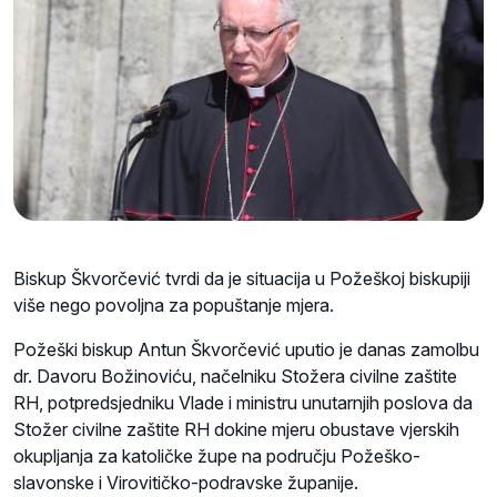
Biskup Škvorčević tvrdi da je situacija u Požeškoj biskupiji
više nego povoljna za popuštanje mjera.
Požeški biskup Antun Škvorčević uputio je danas zamolbu
dr. Davoru Božinoviću, načelniku Stožera civilne zaštite
RH, potpredsjedniku Vlade i ministru unutarnjih poslova da
Stožer civilne zaštite RH dokine mjeru obustave vjerskih
okupljanja za katoličke župe na području Požeško-
slavonske i Virovitičko-podravske županije.