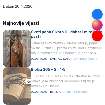
Datum 20.4.2020.
Najnovije vijesti
Sveti papa Siksto II – dobar i miroljubiv
pastir
Današnji sveti zaštitnik, rimski biskup, papa
Siksto (Sixtus) II, prema knjizi Liber Pontificalis
bio je rođenjem Grk. Obnovio je odnose s
afričkim…
07.08.2026. · SVETAC DANA ·
2 minute čitanja
Biblija 365 – Sir 1-5
Sir 1-5 1 I. ZBIRKA IZREKA Otajstvo mudrosti
Svaka je mudrost od Gospoda i s njime je
dovijeka.2 Tko će…
07.08.2026. · BIBLIJA ·
10 minute čitanja