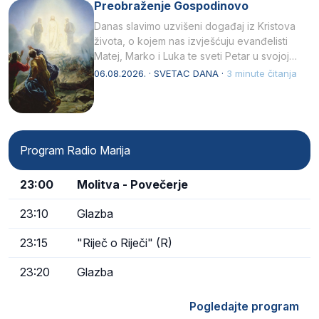
Preobraženje Gospodinovo
Danas slavimo uzvišeni događaj iz Kristova
života, o kojem nas izvješćuju evanđelisti
Matej, Marko i Luka te sveti Petar u svojoj
drugoj…
06.08.2026. · SVETAC DANA ·
3 minute čitanja
Program Radio Marija
23:00
Molitva - Povečerje
23:10
Glazba
23:15
"Riječ o Riječi" (R)
23:20
Glazba
Pogledajte program