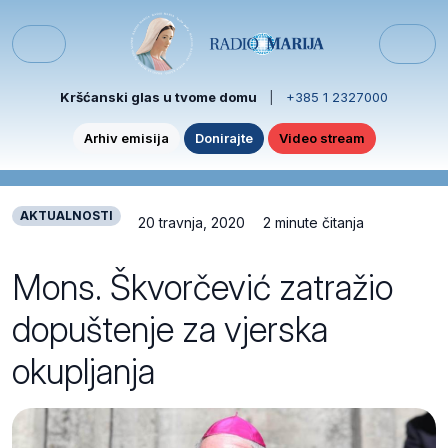
Skip to content
Skip to footer
Menu
Kršćanski glas u tvome domu
|
+385 1 2327000
Arhiv emisija
Donirajte
Video stream
AKTUALNOSTI
20 travnja, 2020
2 minute čitanja
Mons. Škvorčević zatražio
dopuštenje za vjerska
okupljanja