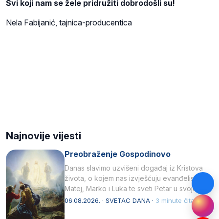
Svi koji nam se žele pridružiti dobrodošli su!
Nela Fabijanić, tajnica-producentica
Najnovije vijesti
Preobraženje Gospodinovo
Danas slavimo uzvišeni događaj iz Kristova
života, o kojem nas izvješćuju evanđelisti
Matej, Marko i Luka te sveti Petar u svojoj
drugoj…
06.08.2026. · SVETAC DANA ·
3 minute čitanja