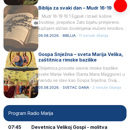
Biblija za svaki dan – Mudr 16-19
Mudr 16-19 16 1 Egipat i Izrael: kobne
životinje, prepelice Zato bijahu primjereno
kažnjeni sličnim životinjamai mučeni mnoštvom
kukaca.2 A narod…
06.08.2026. · BIBLIJA ·
11 minute čitanja
Gospa Snježna – sveta Marija Velika,
zaštitnica rimske bazilike
Obljetnica posvete slavne rimske bazilike
svete Marije Velike (Santa Maria Maggiore) u
narodu se slavi kao Gospa Snježna. Ovaj
naziv, Sancta Maria…
05.08.2026. · SVETAC DANA ·
2 minute čitanja
Program Radio Marija
07:45
Devetnica Velikoj Gospi - molitva