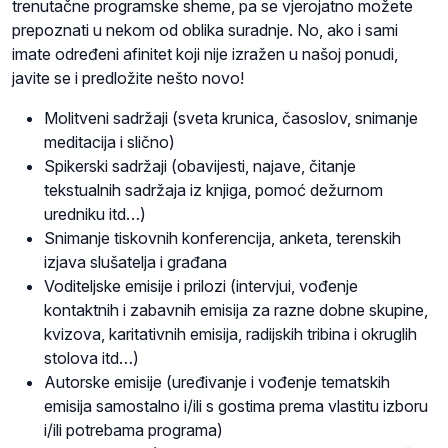
trenutačne programske sheme, pa se vjerojatno možete
prepoznati u nekom od oblika suradnje. No, ako i sami
imate određeni afinitet koji nije izražen u našoj ponudi,
javite se i predložite nešto novo!
Molitveni sadržaji (sveta krunica, časoslov, snimanje
meditacija i slično)
Spikerski sadržaji (obavijesti, najave, čitanje
tekstualnih sadržaja iz knjiga, pomoć dežurnom
uredniku itd…)
Snimanje tiskovnih konferencija, anketa, terenskih
izjava slušatelja i građana
Voditeljske emisije i prilozi (intervjui, vođenje
kontaktnih i zabavnih emisija za razne dobne skupine,
kvizova, karitativnih emisija, radijskih tribina i okruglih
stolova itd…)
Autorske emisije (uređivanje i vođenje tematskih
emisija samostalno i/ili s gostima prema vlastitu izboru
i/ili potrebama programa)