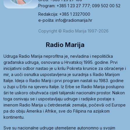
Program: +385 1 23 27 777; 099 502 00 52
Redakcija: +385 1 2327000
e-pošta: info@radiomarija.hr
Copyright © Radio Marija 1997-2026
Radio Marija
Udruga Radio Marija neprofitna je, nevladina i nepolitička
građanska udruga, osnovana u Hrvatskoj 1995. godine. Prvi
inicijativni odbor nastao je u krilu Pokreta krunice za obraćenje i
mir, a uoči osnutka uspostavljena je suradnja s Radio Marijom
Italije. Ideja o Radio Mariji i prvi program nastali su 1983. godine
u župi u Erbi na sjeveru Italije. Iz Erbe se Radio Marija postupno
širi te uskoro obuhvaća cijeli talijanski nacionalni prostor. Nakon
toga osnivaju se i uspostavljaju udruge i radijske postaje s
imenom Radio Marija u četrdesetak zemalja, počevši od Europe
pa do obiju Amerika i Afrike, sve do Filipina na azijskom
kontinentu.
Sve su nacionalne udruge utemeljene autonomno u svojim