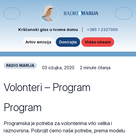
Skip to content
Skip to footer
Menu
Kršćanski glas u tvome domu
|
+385 1 2327000
Arhiv emisija
Donirajte
Video stream
RADIO MARIJA
03 ožujka, 2020
2 minute čitanja
Volonteri – Program
Program
Programska je potreba za volonterima vrlo velika i
raznovrsna. Pobrojit ćemo naše potrebe, prema modelu