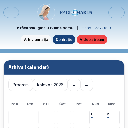
Skip to content
Skip to footer
Menu
Kršćanski glas u tvome domu
|
+385 1 2327000
Arhiv emisija
Donirajte
Video stream
Arhiva (kalendar)
Program
kolovoz 2026
←
→
Pon
Uto
Sri
Čet
Pet
Sub
Ned
1
2