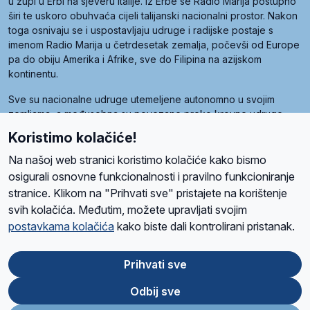
u župi u Erbi na sjeveru Italije. Iz Erbe se Radio Marija postupno
širi te uskoro obuhvaća cijeli talijanski nacionalni prostor. Nakon
toga osnivaju se i uspostavljaju udruge i radijske postaje s
imenom Radio Marija u četrdesetak zemalja, počevši od Europe
pa do obiju Amerika i Afrike, sve do Filipina na azijskom
kontinentu.
Sve su nacionalne udruge utemeljene autonomno u svojim
zemljama, a međusobna su povezane preko krovne udruge
pod nazivom Svjetska obitelj Radio Marije (World Family of
Koristimo kolačiće!
Radio Maria). Svjetsku obitelj utemeljilo je sedam članica, među
kojima je i hrvatska Udruga Radio Marija.
Na našoj web stranici koristimo kolačiće kako bismo
osigurali osnovne funkcionalnosti i pravilno funkcioniranje
stranice. Klikom na "Prihvati sve" pristajete na korištenje
svih kolačića. Međutim, možete upravljati svojim
O nama
Radio
Program
Volonteri
Prijatelji
Kontakt
Pravila privatnosti
postavkama kolačića
kako biste dali kontrolirani pristanak.
Kolačići
Uvjeti korištenja
Ova stranica je zaštićena Google reCAPTCHA sustavom
Prihvati sve
Odbij sve
App
Google
Store
Play