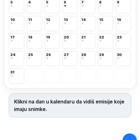
3
4
5
6
7
8
9
10
11
12
13
14
15
16
17
18
19
20
21
22
23
24
25
26
27
28
29
30
31
Klikni na dan u kalendaru da vidiš emisije koje
imaju snimke.