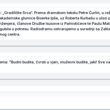
„Gradilište Srca“. Prema dramskom tekstu Petre Ćurlin, u režij
ademske glumice Biserke Ipše, uz Roberta Kurbašu u ulozi p. K
nženjera, članove Družbe Isusove iz Palmotićeve te Paulu Mati
 izgubila u potresu. Radiodramu ostvarujemo u suradnji sa Za
lnog centra.
ema: "Budni budite, čvrsti u vjeri, muževni budite, jaki! Sve va