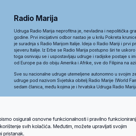
Radio Marija
Udruga Radio Marija neprofitna je, nevladina i nepolitička 
godine. Prvi inicijativni odbor nastao je u krilu Pokreta kruni
je suradnja s Radio Marijom Italije. Ideja o Radio Mariji i prvi
sjeveru Italije. Iz Erbe se Radio Marija postupno širi te uskoro
toga osnivaju se i uspostavljaju udruge i radijske postaje s
od Europe pa do obiju Amerika i Afrike, sve do Filipina na az
Sve su nacionalne udruge utemeljene autonomno u svojim 
udruge pod nazivom Svjetska obitelj Radio Marije (World Famil
sedam članica, među kojima je i hrvatska Udruga Radio Marij
la privatnosti
Kolačići
Uvjeti korištenja
bismo osigurali osnovne funkcionalnosti i pravilno funkcioniran
A sustavom
a korištenje svih kolačića. Međutim, možete upravljati svojim
i pristanak.