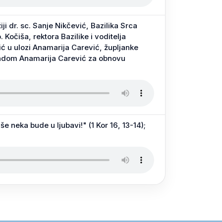
i dr. sc. Sanje Nikčević, Bazilika Srca
očiša, rektora Bazilike i voditelja
ć u ulozi Anamarija Carević, župljanke
kladom Anamarija Carević za obnovu
še neka bude u ljubavi!" (1 Kor 16, 13-14);