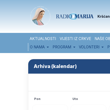
Skip to content
Skip to footer
Kršćan
AKTUALNOSTI
VIJESTI IZ CRKVE
NAŠE OB
O NAMA
PROGRAM
VOLONTERI
P
Arhiva (kalendar)
Pon
Uto