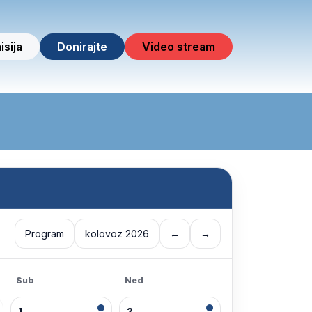
isija
Donirajte
Video stream
Program
kolovoz 2026
←
→
Sub
Ned
1
2