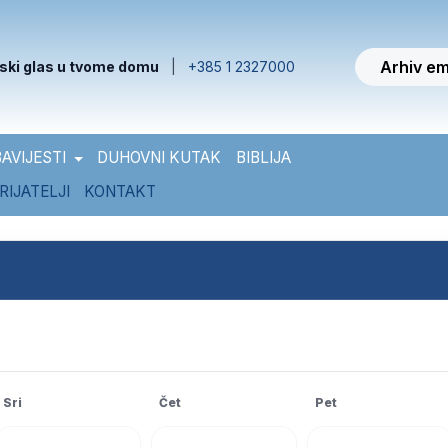
Arhiv em
ski glas u tvome domu
|
+385 1 2327000
AVIJESTI
DUHOVNI KUTAK
BIBLIJA
RIJATELJI
KONTAKT
Sri
Čet
Pet