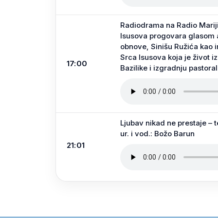
Radiodrama na Radio Mariji: 
Isusova progovara glasom ak
obnove, Sinišu Ružića kao i
Srca Isusova koja je život
17:00
Bazilike i izgradnju pastora
Ljubav nikad ne prestaje – t
ur. i vod.: Božo Barun
21:01