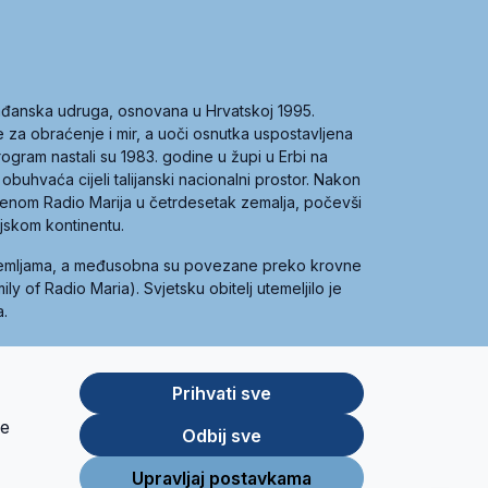
građanska udruga, osnovana u Hrvatskoj 1995.
ce za obraćenje i mir, a uoči osnutka uspostavljena
 program nastali su 1983. godine u župi u Erbi na
 obuhvaća cijeli talijanski nacionalni prostor. Nakon
 imenom Radio Marija u četrdesetak zemalja, počevši
ijskom kontinentu.
zemljama, a međusobna su povezane preko krovne
y of Radio Maria). Svjetsku obitelj utemeljilo je
a.
Prihvati sve
je
App
Google
Odbij sve
Store
Play
Upravljaj postavkama