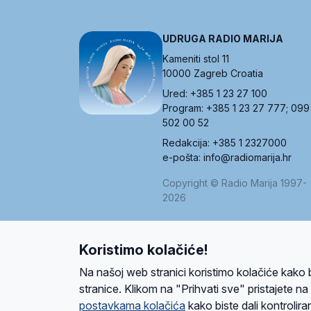
UDRUGA RADIO MARIJA
Kameniti stol 11
10000 Zagreb Croatia
Ured: +385 1 23 27 100
Program: +385 1 23 27 777; 099
502 00 52
Redakcija: +385 1 2327000
e-pošta: info@radiomarija.hr
Copyright © Radio Marija 1997-
2026
Koristimo kolačiće!
O nama
Radio
Program
Volonteri
Prijatelji
Kontakt
Pravi
Na našoj web stranici koristimo kolačiće kako 
Ova stranica je zaštićena Google reCAPTCH
stranice. Klikom na "Prihvati sve" pristajete n
postavkama kolačića
kako biste dali kontroliran