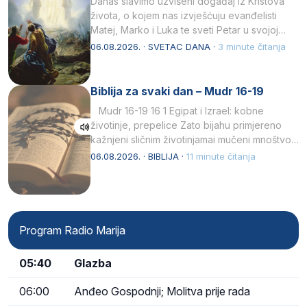
Danas slavimo uzvišeni događaj iz Kristova
života, o kojem nas izvješćuju evanđelisti
Matej, Marko i Luka te sveti Petar u svojoj
drugoj…
06.08.2026. · SVETAC DANA ·
3 minute čitanja
Biblija za svaki dan – Mudr 16-19
Mudr 16-19 16 1 Egipat i Izrael: kobne
životinje, prepelice Zato bijahu primjereno
kažnjeni sličnim životinjamai mučeni mnoštvom
kukaca.2 A narod…
06.08.2026. · BIBLIJA ·
11 minute čitanja
Program Radio Marija
05:40
Glazba
06:00
Anđeo Gospodnji; Molitva prije rada