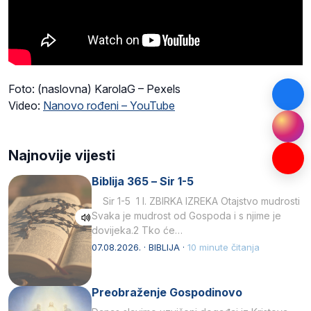
Foto: (naslovna) KarolaG – Pexels
Video:
Nanovo rođeni – YouTube
Najnovije vijesti
Biblija 365 – Sir 1-5
Sir 1-5 1 I. ZBIRKA IZREKA Otajstvo mudrosti
Svaka je mudrost od Gospoda i s njime je
dovijeka.2 Tko će…
07.08.2026. · BIBLIJA ·
10 minute čitanja
Preobraženje Gospodinovo