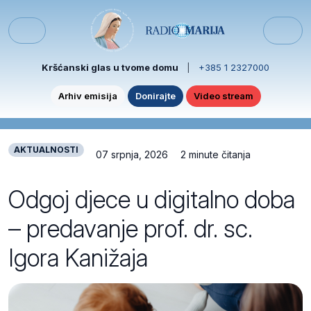
Skip to content
Skip to footer
Menu
Kršćanski glas u tvome domu
|
+385 1 2327000
Arhiv emisija
Donirajte
Video stream
AKTUALNOSTI
07 srpnja, 2026
2 minute čitanja
Odgoj djece u digitalno doba
– predavanje prof. dr. sc.
Igora Kanižaja