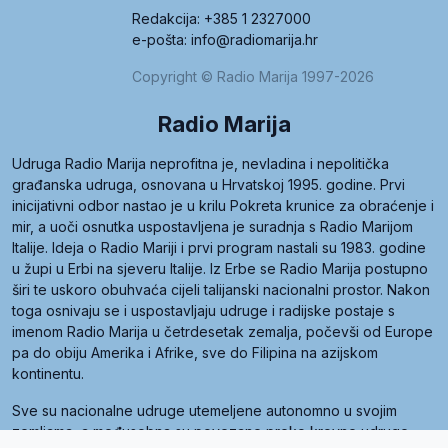
Redakcija: +385 1 2327000
e-pošta: info@radiomarija.hr
Copyright © Radio Marija 1997-2026
Radio Marija
Udruga Radio Marija neprofitna je, nevladina i nepolitička
građanska udruga, osnovana u Hrvatskoj 1995. godine. Prvi
inicijativni odbor nastao je u krilu Pokreta krunice za obraćenje i
mir, a uoči osnutka uspostavljena je suradnja s Radio Marijom
Italije. Ideja o Radio Mariji i prvi program nastali su 1983. godine
u župi u Erbi na sjeveru Italije. Iz Erbe se Radio Marija postupno
širi te uskoro obuhvaća cijeli talijanski nacionalni prostor. Nakon
toga osnivaju se i uspostavljaju udruge i radijske postaje s
imenom Radio Marija u četrdesetak zemalja, počevši od Europe
pa do obiju Amerika i Afrike, sve do Filipina na azijskom
kontinentu.
Sve su nacionalne udruge utemeljene autonomno u svojim
zemljama, a međusobna su povezane preko krovne udruge