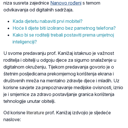
niza susreta zajednice
Nanovo rođeni
s temom
odvikavanja od digitalnih sadržaja.
Kada djetetu nabaviti prvi mobitel?
Hoće li dijete biti izolirano bez pametnog telefona?
Kako bi se roditelji trebali postaviti prema umjetnoj
inteligenciji?
U svome predavanju prof. Kanižaj istaknuo je važnost
roditelja i obitelji u odgoju djece za sigurno snalaženje u
digitalnom okruženju. Tijekom predavanja govorio je o
štetnim posljedicama prekomjernog korištenja ekrana i
društvenih mreža na mentalno zdravlje djece i mladih. Uz
korisne savjete za prepoznavanje medijske ovisnosti, iznio
je i smjernice za zdravo postavljanje granica korištenja
tehnologije unutar obitelji.
Od korisne
literature
prof. Kanižaj izdvojio je sljedeće
naslove: