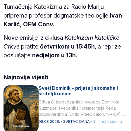
Tumačenja Katekizma za Radio Mariju
priprema profesor dogmatske teologije
Ivan
Karlić,
OFM Conv.
Nove emisije iz ciklusa
Katekizam Katoličke
Crkve
pratite
četvrtkom u 15:45h
, a reprize
poslušajte
nedjeljom u 13h
.
Najnovije vijesti
Sveti Dominik – prijatelj siromaha i
širitelj krunice
Crkva 8. kolovoza slavi svetoga Dominika
Guzmana, svećenika i utemeljitelja Reda
propovjednika (Ordo Praedicatorum – OP).
Svojim životom, dubokom ljubavlju prema
08.08.2026. · SVETAC DANA ·
3 minute čitanja
Kristu…