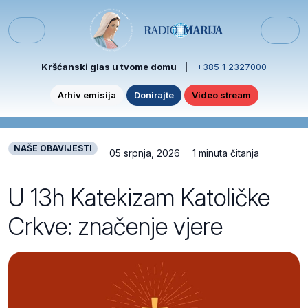
Skip to content
Skip to footer
Menu
Kršćanski glas u tvome domu
|
+385 1 2327000
Arhiv emisija
Donirajte
Video stream
NAŠE OBAVIJESTI
05 srpnja, 2026
1 minuta čitanja
U 13h Katekizam Katoličke
Crkve: značenje vjere