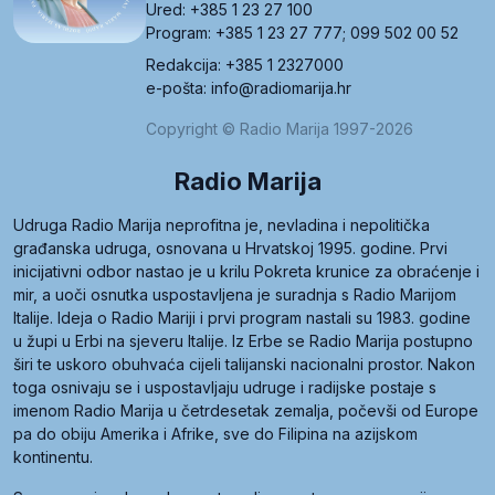
Ured: +385 1 23 27 100
Program: +385 1 23 27 777; 099 502 00 52
Redakcija: +385 1 2327000
e-pošta: info@radiomarija.hr
Copyright © Radio Marija 1997-2026
Radio Marija
Udruga Radio Marija neprofitna je, nevladina i nepolitička
građanska udruga, osnovana u Hrvatskoj 1995. godine. Prvi
inicijativni odbor nastao je u krilu Pokreta krunice za obraćenje i
mir, a uoči osnutka uspostavljena je suradnja s Radio Marijom
Italije. Ideja o Radio Mariji i prvi program nastali su 1983. godine
u župi u Erbi na sjeveru Italije. Iz Erbe se Radio Marija postupno
širi te uskoro obuhvaća cijeli talijanski nacionalni prostor. Nakon
toga osnivaju se i uspostavljaju udruge i radijske postaje s
imenom Radio Marija u četrdesetak zemalja, počevši od Europe
pa do obiju Amerika i Afrike, sve do Filipina na azijskom
kontinentu.