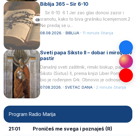
Biblija 365 – Sir 6-10
Sir 6-10 6 1 Jer zao glas donosi zazor i
sramotu, kako to biva grešniku licemjernom.2
Ne predaj se u…
08.08.2026. · BIBLIJA ·
11 minute čitanja
Sveti papa Siksto II – dobar i miroljubiv
pastir
Današnji sveti zaštitnik, rimski biskup, papa
Siksto (Sixtus) II, prema knjizi Liber Pontificalis
bio je rođenjem Grk. Obnovio je odnose s
afričkim…
07.08.2026. · SVETAC DANA ·
2 minute čitanja
Program Radio Marija
21:01
Proničeš me svega i poznaješ (R)