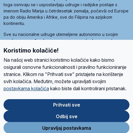
toga osnivaju se i uspostavljaju udruge i radijske postaje s
imenom Radio Marija u četrdesetak zemalja, počevši od Europe
pa do obiju Amerika i Afrike, sve do Filipina na azijskom
kontinentu.
Sve su nacionalne udruge utemeljene autonomno u svojim
zemljama, a međusobna su povezane preko krovne udruge
pod nazivom Svjetska obitelj Radio Marije (World Family of
Koristimo kolačiće!
Radio Maria). Svjetsku obitelj utemeljilo je sedam članica, među
kojima je i hrvatska Udruga Radio Marija.
Na našoj web stranici koristimo kolačiće kako bismo
osigurali osnovne funkcionalnosti i pravilno funkcioniranje
stranice. Klikom na "Prihvati sve" pristajete na korištenje
svih kolačića. Međutim, možete upravljati svojim
O nama
Radio
Program
Volonteri
Prijatelji
Kontakt
Pravila privatnosti
postavkama kolačića
kako biste dali kontrolirani pristanak.
Kolačići
Uvjeti korištenja
Ova stranica je zaštićena Google reCAPTCHA sustavom
Prihvati sve
Odbij sve
App
Google
Store
Play
Upravljaj postavkama