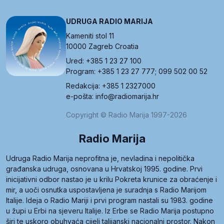
UDRUGA RADIO MARIJA
Kameniti stol 11
10000 Zagreb Croatia
Ured: +385 1 23 27 100
Program: +385 1 23 27 777; 099 502 00 52
Redakcija: +385 1 2327000
e-pošta: info@radiomarija.hr
Copyright © Radio Marija 1997-2026
Radio Marija
Udruga Radio Marija neprofitna je, nevladina i nepolitička
građanska udruga, osnovana u Hrvatskoj 1995. godine. Prvi
inicijativni odbor nastao je u krilu Pokreta krunice za obraćenje i
mir, a uoči osnutka uspostavljena je suradnja s Radio Marijom
Italije. Ideja o Radio Mariji i prvi program nastali su 1983. godine
u župi u Erbi na sjeveru Italije. Iz Erbe se Radio Marija postupno
širi te uskoro obuhvaća cijeli talijanski nacionalni prostor. Nakon