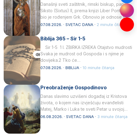
Današnji sveti zaštitnik, rimski biskup, papa
Siksto (Sixtus) II, prema knjizi Liber Pontificalis
bio je rođenjem Grk. Obnovio je odnose s
afričkim…
07.08.2026. · SVETAC DANA ·
2 minute čitanja
Biblija 365 – Sir 1-5
Sir 1-5 1 I. ZBIRKA IZREKA Otajstvo mudrosti
Svaka je mudrost od Gospoda i s njime je
dovijeka.2 Tko će…
07.08.2026. · BIBLIJA ·
10 minute čitanja
Preobraženje Gospodinovo
Danas slavimo uzvišeni događaj iz Kristova
života, o kojem nas izvješćuju evanđelisti
Matej, Marko i Luka te sveti Petar u svojoj
drugoj…
06.08.2026. · SVETAC DANA ·
3 minute čitanja