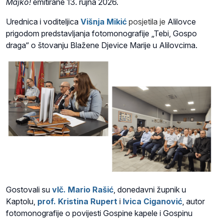
Majko!
emitirane 13. rujna 2026.
Urednica i voditeljica
Višnja Mikić
posjetila je
Alilovce
prigodom predstavljanja fotomonografije „Tebi, Gospo
draga“ o štovanju Blažene Djevice Marije u Alilovcima.
Gostovali su
vlč. Mario Rašić
, donedavni župnik u
Kaptolu,
prof. Kristina Rupert
i
Ivica Ciganović
, autor
fotomonografije o povijesti Gospine kapele i Gospinu