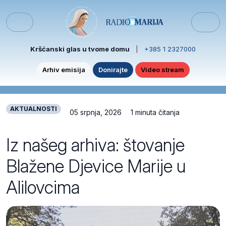
Skip to content
Skip to footer
Menu
Kršćanski glas u tvome domu
|
+385 1 2327000
Arhiv emisija
Donirajte
Video stream
AKTUALNOSTI
05 srpnja, 2026
1 minuta čitanja
Iz našeg arhiva: štovanje
Blažene Djevice Marije u
Alilovcima