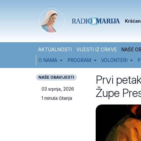
Skip to content
Skip to footer
Kršćan
AKTUALNOSTI
VIJESTI IZ CRKVE
NAŠE OB
O NAMA
PROGRAM
VOLONTERI
P
Prvi peta
NAŠE OBAVIJESTI
Župe Pres
03 srpnja, 2026
1 minuta čitanja