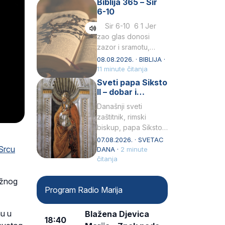
Biblija 365 – Sir
Praedicatorum – OP).
6-10
Svojim životom,
dubokom ljubavlju
Sir 6-10 6 1 Jer
prema Kristu…
zao glas donosi
zazor i sramotu,
kako to biva
08.08.2026. · BIBLIJA ·
grešniku
11 minute čitanja
licemjernom.2 Ne
Sveti papa Siksto
predaj se u…
II – dobar i
miroljubiv pastir
Današnji sveti
zaštitnik, rimski
biskup, papa Siksto
(Sixtus) II, prema
07.08.2026. · SVETAC
Srcu
knjizi Liber
DANA ·
2 minute
Pontificalis bio je
čitanja
rođenjem Grk.
Obnovio je odnose s
užnog
Program Radio Marija
afričkim…
nu u
Blažena Djevica
18:40