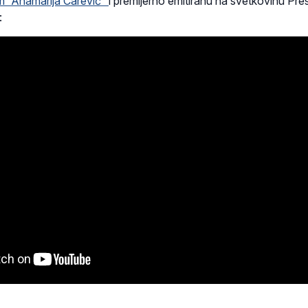
 “Anamarija Carević”
i premijerno emitiranu na svetkovinu Pr
: