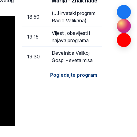
esvetog
Marija - Znak nade
(…Hrvatski program
18:50
Radio Vatikana)
Vijesti, obavijesti i
19:15
najava programa
Devetnica Velikoj
19:30
Gospi - sveta misa
Pogledajte program