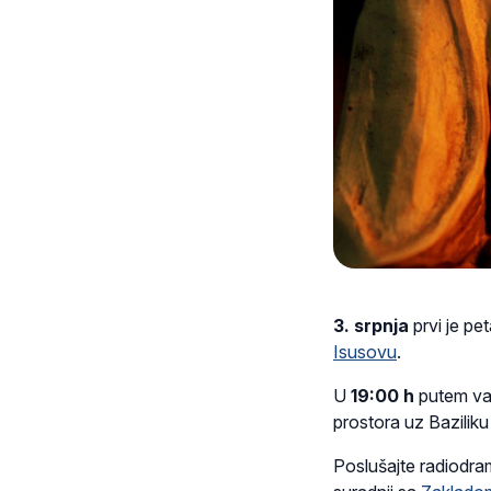
3. srpnja
prvi je p
Isusovu
.
U
19:00 h
putem val
prostora uz Bazilik
Poslušajte radiodra