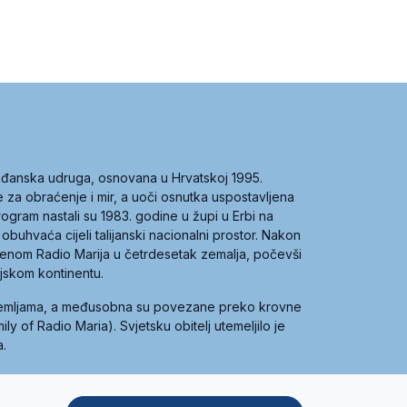
građanska udruga, osnovana u Hrvatskoj 1995.
ce za obraćenje i mir, a uoči osnutka uspostavljena
 program nastali su 1983. godine u župi u Erbi na
 obuhvaća cijeli talijanski nacionalni prostor. Nakon
 imenom Radio Marija u četrdesetak zemalja, počevši
ijskom kontinentu.
zemljama, a međusobna su povezane preko krovne
y of Radio Maria). Svjetsku obitelj utemeljilo je
a.