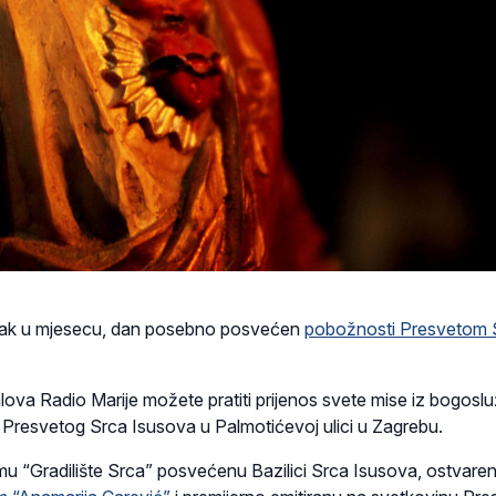
etak u mjesecu, dan posebno posvećen
pobožnosti Presvetom 
ova Radio Marije možete pratiti prijenos svete mise iz bogosl
u Presvetog Srca Isusova u Palmotićevoj ulici u Zagrebu.
mu “Gradilište Srca” posvećenu Bazilici Srca Isusova, ostvare