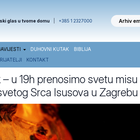
Arhiv em
ski glas u tvome domu
|
+385 1 2327000
AVIJESTI
DUHOVNI KUTAK
BIBLIJA
RIJATELJI
KONTAKT
k – u 19h prenosimo svetu misu 
vetog Srca Isusova u Zagrebu