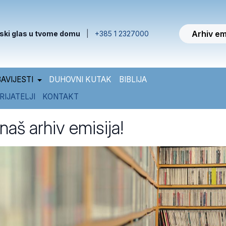
Arhiv em
ski glas u tvome domu
|
+385 1 2327000
AVIJESTI
DUHOVNI KUTAK
BIBLIJA
RIJATELJI
KONTAKT
 naš arhiv emisija!