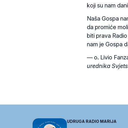
koji su nam dan
Naša Gospa nam 
da promiće moli
biti prava Radio
nam je Gospa d
— o. Livio Fanz
urednika Svjets
UDRUGA RADIO MARIJA