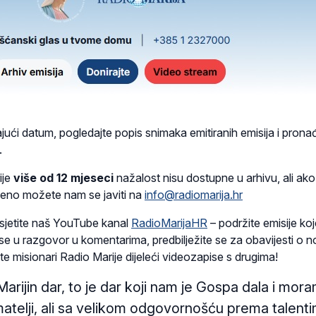
jući datum, pogledajte popis snimaka emitiranih emisija i pronađ
.
ije
više od 12 mjeseci
nažalost nisu dostupne u arhivu, ali ak
eno možete nam se javiti na
info@radiomarija.hr
jetite naš YouTube kanal
RadioMarijaHR
– podržite emisije ko
e se u razgovor u komentarima, predbilježite se za obavijesti o 
te misionari Radio Marije dijeleći videozapise s drugima!
Marijin dar, to je dar koji nam je Gospa dala i mor
imatelji, ali sa velikom odgovornošću prema talent