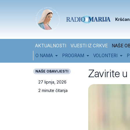
Skip to content
Skip to footer
Kršćan
AKTUALNOSTI
VIJESTI IZ CRKVE
NAŠE OB
O NAMA
PROGRAM
VOLONTERI
P
Zavirite u
NAŠE OBAVIJESTI
27 lipnja, 2026
2 minute čitanja