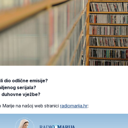
i dio odlične emisije?
iljenog serijala?
ele duhovne vježbe?
o Marije na našoj web stranici
radiomarija.hr
: