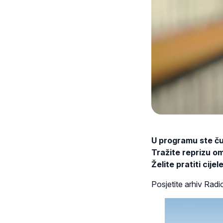
U programu ste čul
Tražite reprizu om
Želite pratiti cij
Posjetite arhiv Radi