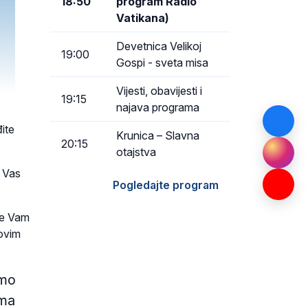
18:50
program Radio
Vatikana)
Devetnica Velikoj
19:00
Gospi - sveta misa
Vijesti, obavijesti i
19:15
najava programa
ite
Krunica – Slavna
20:15
otajstva
o Vas
Pogledajte program
je Vam
novim
amo
ima