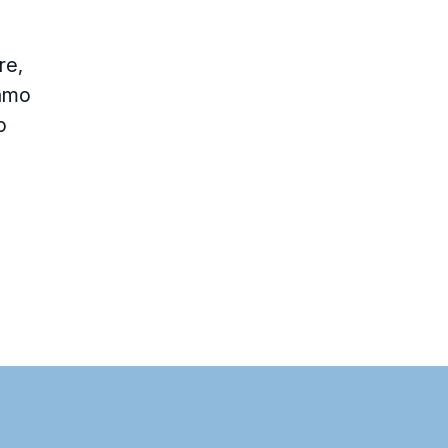
re,
ramo
o