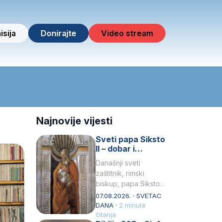
isija
Donirajte
Video stream
Najnovije vijesti
Sveti papa Siksto
II – dobar i
miroljubiv pastir
Današnji sveti
zaštitnik, rimski
biskup, papa Siksto
(Sixtus) II, prema
07.08.2026. · SVETAC
knjizi Liber
DANA ·
2 minute
Pontificalis bio je
čitanja