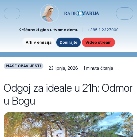
Skip to content
Skip to footer
Menu
Kršćanski glas u tvome domu
|
+385 1 2327000
Arhiv emisija
Donirajte
Video stream
NAŠE OBAVIJESTI
23 lipnja, 2026
1 minuta čitanja
Odgoj za ideale u 21h: Odmor
u Bogu