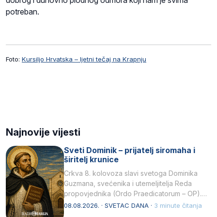
dobrog i duhovno plodnog odmora koji nam je svima
potreban.
Foto:
Kursiljo Hrvatska – ljetni tečaj na Krapnju
Najnovije vijesti
Sveti Dominik – prijatelj siromaha i
širitelj krunice
Crkva 8. kolovoza slavi svetoga Dominika
Guzmana, svećenika i utemeljitelja Reda
propovjednika (Ordo Praedicatorum – OP).
Svojim životom, dubokom ljubavlju prema
08.08.2026. · SVETAC DANA ·
3 minute čitanja
Kristu…