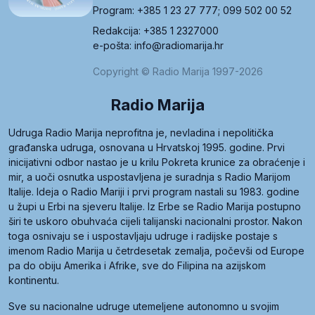
Program: +385 1 23 27 777; 099 502 00 52
Redakcija: +385 1 2327000
e-pošta: info@radiomarija.hr
Copyright © Radio Marija 1997-2026
Radio Marija
Udruga Radio Marija neprofitna je, nevladina i nepolitička
građanska udruga, osnovana u Hrvatskoj 1995. godine. Prvi
inicijativni odbor nastao je u krilu Pokreta krunice za obraćenje i
mir, a uoči osnutka uspostavljena je suradnja s Radio Marijom
Italije. Ideja o Radio Mariji i prvi program nastali su 1983. godine
u župi u Erbi na sjeveru Italije. Iz Erbe se Radio Marija postupno
širi te uskoro obuhvaća cijeli talijanski nacionalni prostor. Nakon
toga osnivaju se i uspostavljaju udruge i radijske postaje s
imenom Radio Marija u četrdesetak zemalja, počevši od Europe
pa do obiju Amerika i Afrike, sve do Filipina na azijskom
kontinentu.
Sve su nacionalne udruge utemeljene autonomno u svojim