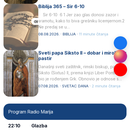
Biblija 365 – Sir 6-10
Sir 6-10 6 1 Jer zao glas donosi zazor i
sramotu, kako to biva grešniku licemjernom.2
Ne predaj se u…
08.08.2026. · BIBLIJA ·
11 minute čitanja
Sveti papa Siksto II – dobar i miroljubiv
pastir
Današnji sveti zaštitnik, rimski biskup, papa
Siksto (Sixtus) II, prema knjizi Liber Pontificalis
bio je rođenjem Grk. Obnovio je odnose s
afričkim…
07.08.2026. · SVETAC DANA ·
2 minute čitanja
Program Radio Marija
22:10
Glazba