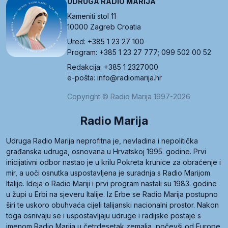
UDRUGA RADIO MARIJA
Kameniti stol 11
10000 Zagreb Croatia
Ured: +385 1 23 27 100
Program: +385 1 23 27 777; 099 502 00 52
Redakcija: +385 1 2327000
e-pošta: info@radiomarija.hr
Copyright © Radio Marija 1997-2026
Radio Marija
Udruga Radio Marija neprofitna je, nevladina i nepolitička
građanska udruga, osnovana u Hrvatskoj 1995. godine. Prvi
inicijativni odbor nastao je u krilu Pokreta krunice za obraćenje i
mir, a uoči osnutka uspostavljena je suradnja s Radio Marijom
Italije. Ideja o Radio Mariji i prvi program nastali su 1983. godine
u župi u Erbi na sjeveru Italije. Iz Erbe se Radio Marija postupno
širi te uskoro obuhvaća cijeli talijanski nacionalni prostor. Nakon
toga osnivaju se i uspostavljaju udruge i radijske postaje s
imenom Radio Marija u četrdesetak zemalja, počevši od Europe