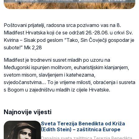
Poštovani prijatelji, radosna srca pozivamo vas na 8.
Mladifest Hrvatska koji će se održati 26.-28.06. u crkvi Sv.
Kvirina – Sisak pod geslom “Tako, Sin Čovječji gospodar je
subote!” Mk 2,28
Mladifest je trodnevni susret mladih po uzoru na
Međugorski ispunjen molitvom, euharistijskim klanjanjem,
svetom misom, slavljenjem i katehezama,
svjedočanstvima… To je vrijeme milosti, obraćenja i susreta
s Bogom u zajedništvu mladih iz cijele Hrvatske.
Najnovije vijesti
Sveta Terezija Benedikta od Križa
(Edith Stein) – zaštitnica Europe
Današnja sveta zaštitnica Terezija Benedikta