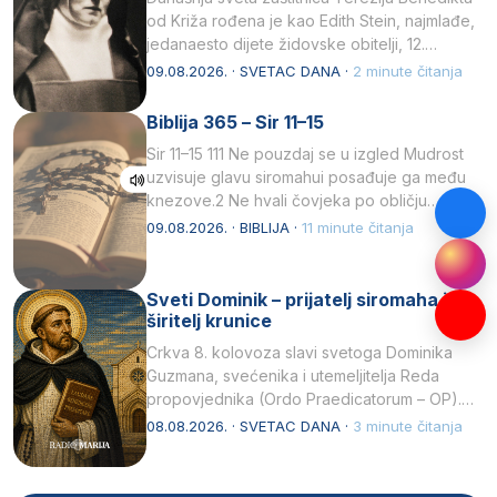
od Križa rođena je kao Edith Stein, najmlađe,
jedanaesto dijete židovske obitelji, 12.
listopada 1891, u Wrocławu…
09.08.2026. · SVETAC DANA ·
2 minute čitanja
Biblija 365 – Sir 11–15
Sir 11–15 111 Ne pouzdaj se u izgled Mudrost
uzvisuje glavu siromahui posađuje ga među
knezove.2 Ne hvali čovjeka po obličju
njegovui…
09.08.2026. · BIBLIJA ·
11 minute čitanja
Sveti Dominik – prijatelj siromaha i
širitelj krunice
Crkva 8. kolovoza slavi svetoga Dominika
Guzmana, svećenika i utemeljitelja Reda
propovjednika (Ordo Praedicatorum – OP).
Svojim životom, dubokom ljubavlju prema
08.08.2026. · SVETAC DANA ·
3 minute čitanja
Kristu…