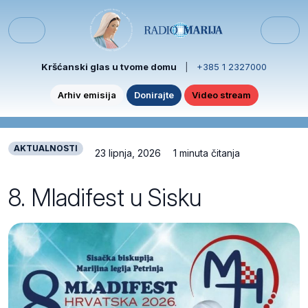
Skip to content
Skip to footer
Menu
Kršćanski glas u tvome domu
|
+385 1 2327000
Arhiv emisija
Donirajte
Video stream
AKTUALNOSTI
23 lipnja, 2026
1 minuta čitanja
8. Mladifest u Sisku