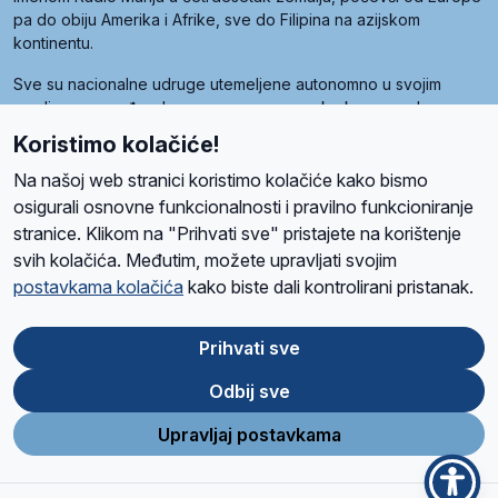
pa do obiju Amerika i Afrike, sve do Filipina na azijskom
kontinentu.
Sve su nacionalne udruge utemeljene autonomno u svojim
zemljama, a međusobna su povezane preko krovne udruge
pod nazivom Svjetska obitelj Radio Marije (World Family of
Koristimo kolačiće!
Radio Maria). Svjetsku obitelj utemeljilo je sedam članica, među
kojima je i hrvatska Udruga Radio Marija.
Na našoj web stranici koristimo kolačiće kako bismo
osigurali osnovne funkcionalnosti i pravilno funkcioniranje
stranice. Klikom na "Prihvati sve" pristajete na korištenje
svih kolačića. Međutim, možete upravljati svojim
O nama
Radio
Program
Volonteri
Prijatelji
Kontakt
Pravila privatnosti
postavkama kolačića
kako biste dali kontrolirani pristanak.
Kolačići
Uvjeti korištenja
Ova stranica je zaštićena Google reCAPTCHA sustavom
Prihvati sve
Odbij sve
App
Google
Store
Play
Upravljaj postavkama
Design and development
SIK
&
C-Tel