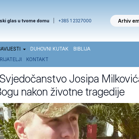
Arhiv em
ski glas u tvome domu
|
+385 1 2327000
AVIJESTI
DUHOVNI KUTAK
BIBLIJA
RIJATELJI
KONTAKT
vjedočanstvo Josipa Milković
Bogu nakon životne tragedije