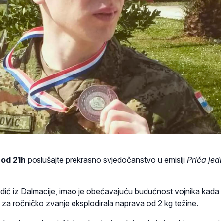
a od 21h
poslušajte prekrasno svjedočanstvo u emisiji
Priča jed
adić iz Dalmacije, imao je obećavajuću budućnost vojnika kada
i za ročničko zvanje eksplodirala naprava od 2 kg težine.