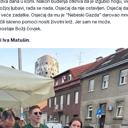
 dva dana u komi. Nakon buđenja otkriva da je izgubio nogu, vid
ožjoj ljubavi, rađa se nada. Osjećaj da nije ostavljen. Osjećaj da
m veće zadatke. Osjećaj da mu je “Nebeski Gazda” darovao m
čili iskreno pomoći nositi životni križ. Jer sam ne može.
ostaje Božji čovjek.
di
Iva Matušin
.