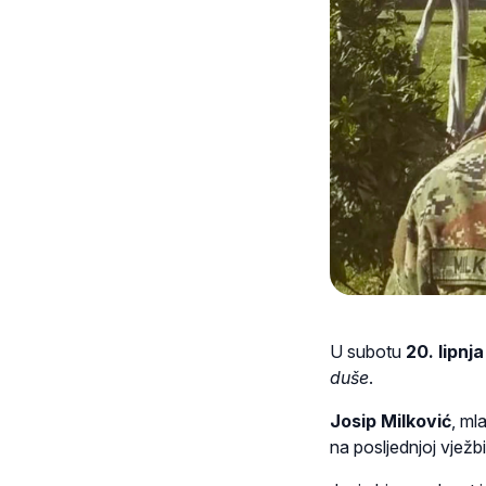
U subotu
20. lipnj
duše
.
Josip Milković
, ml
na posljednjoj vježb