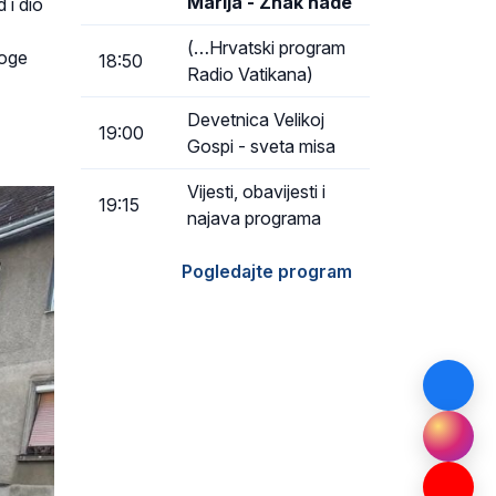
Marija - Znak nade
 i dio
(…Hrvatski program
noge
18:50
Radio Vatikana)
Devetnica Velikoj
19:00
Gospi - sveta misa
Vijesti, obavijesti i
19:15
najava programa
Pogledajte program