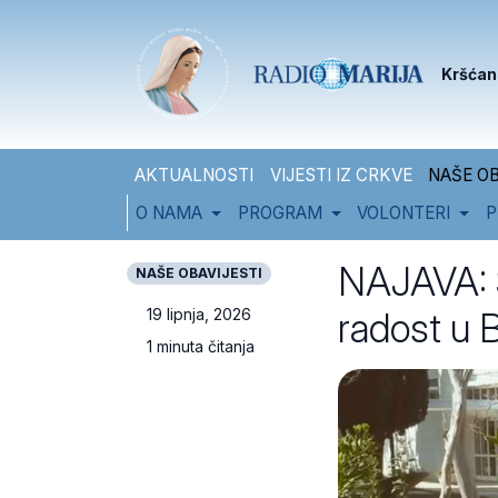
Skip to content
Skip to footer
Kršćan
AKTUALNOSTI
VIJESTI IZ CRKVE
NAŠE OB
O NAMA
PROGRAM
VOLONTERI
P
NAJAVA: S
NAŠE OBAVIJESTI
radost u 
19 lipnja, 2026
1 minuta čitanja