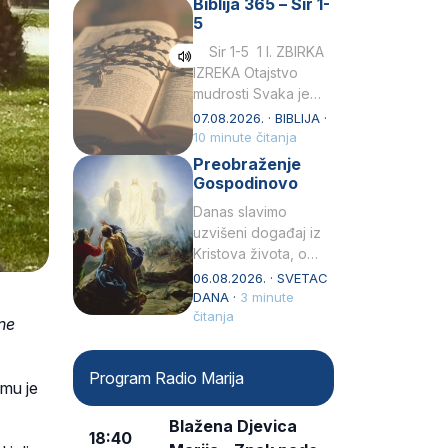
Biblija 365 – Sir 1-
rođenjem Grk.
5
Obnovio je odnose s
afričkim…
Sir 1-5 1 I. ZBIRKA
IZREKA Otajstvo
mudrosti Svaka je
mudrost od Gospoda
07.08.2026. · BIBLIJA ·
i s njime je dovijeka.2
10 minute čitanja
Tko će…
Preobraženje
Gospodinovo
Danas slavimo
uzvišeni događaj iz
Kristova života, o
kojem nas izvješćuju
06.08.2026. · SVETAC
evanđelisti Matej,
DANA ·
3 minute
Marko i Luka te sveti
čitanja
ne
Petar u svojoj
drugoj…
Program Radio Marija
 mu je
Blažena Djevica
18:40