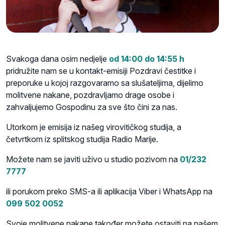
Svakoga dana osim nedjelje
od 14:00 do 14:55 h
pridružite nam se u kontakt-emisiji Pozdravi čestitke i
preporuke u kojoj razgovaramo sa slušateljima, dijelimo
molitvene nakane, pozdravljamo drage osobe i
zahvaljujemo Gospodinu za sve što čini za nas.
Utorkom je emisija iz našeg virovitičkog studija, a
četvrtkom iz splitskog studija Radio Marije.
Možete nam se javiti uživo u studio pozivom na
01/232
7777
ili porukom preko SMS-a ili aplikacija Viber i WhatsApp na
099 502 0052
Svoje molitvene nakane također možete ostaviti na našem