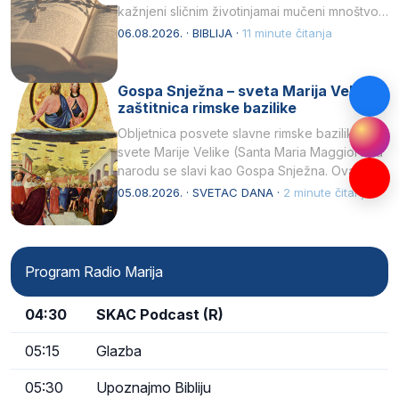
kažnjeni sličnim životinjamai mučeni mnoštvom
kukaca.2 A narod…
06.08.2026. · BIBLIJA ·
11 minute čitanja
Gospa Snježna – sveta Marija Velika,
zaštitnica rimske bazilike
Obljetnica posvete slavne rimske bazilike
svete Marije Velike (Santa Maria Maggiore) u
narodu se slavi kao Gospa Snježna. Ovaj
naziv, Sancta Maria…
05.08.2026. · SVETAC DANA ·
2 minute čitanja
Program Radio Marija
04:30
SKAC Podcast (R)
05:15
Glazba
05:30
Upoznajmo Bibliju