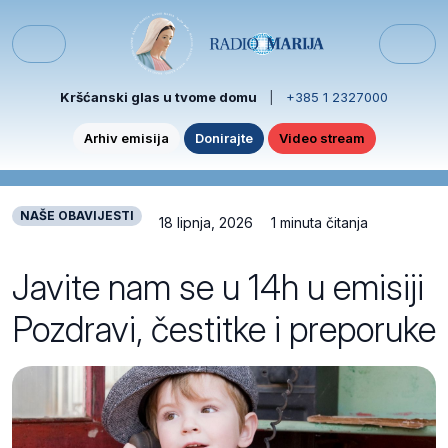
Skip to content
Skip to footer
Menu
Kršćanski glas u tvome domu
|
+385 1 2327000
Arhiv emisija
Donirajte
Video stream
NAŠE OBAVIJESTI
18 lipnja, 2026
1 minuta čitanja
Javite nam se u 14h u emisiji
Pozdravi, čestitke i preporuke