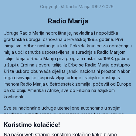
Copyright © Radio Marija 1997-2026
Radio Marija
Udruga Radio Marija neprofitna je, nevladina i nepolitička
građanska udruga, osnovana u Hrvatskoj 1995. godine. Prvi
inicijativni odbor nastao je u krilu Pokreta krunice za obraćenje i
mir, a uoči osnutka uspostavljena je suradnja s Radio Marijom
Italije. Ideja o Radio Mariji i prvi program nastali su 1983. godine
u župi u Erbi na sjeveru Italije. Iz Erbe se Radio Marija postupno
širi te uskoro obuhvaća cijeli talijanski nacionalni prostor. Nakon
toga osnivaju se i uspostavljaju udruge i radijske postaje s
imenom Radio Marija u četrdesetak zemalja, počevši od Europe
pa do obiju Amerika i Afrike, sve do Filipina na azijskom
kontinentu.
Sve su nacionalne udruge utemeljene autonomno u svojim
zemljama, a međusobna su povezane preko krovne udruge
pod nazivom Svjetska obitelj Radio Marije (World Family of
Koristimo kolačiće!
Radio Maria). Svjetsku obitelj utemeljilo je sedam članica, među
kojima je i hrvatska Udruga Radio Marija.
Na našoj web stranici koristimo kolačiće kako bismo