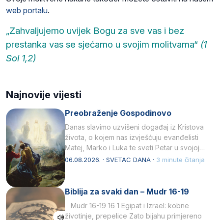
web portalu
.
„Zahvaljujemo uvijek Bogu za sve vas i bez
prestanka vas se sjećamo u svojim molitvama“
(1
Sol 1,2)
Najnovije vijesti
Preobraženje Gospodinovo
Danas slavimo uzvišeni događaj iz Kristova
života, o kojem nas izvješćuju evanđelisti
Matej, Marko i Luka te sveti Petar u svojoj
drugoj…
06.08.2026. · SVETAC DANA ·
3 minute čitanja
Biblija za svaki dan – Mudr 16-19
Mudr 16-19 16 1 Egipat i Izrael: kobne
životinje, prepelice Zato bijahu primjereno