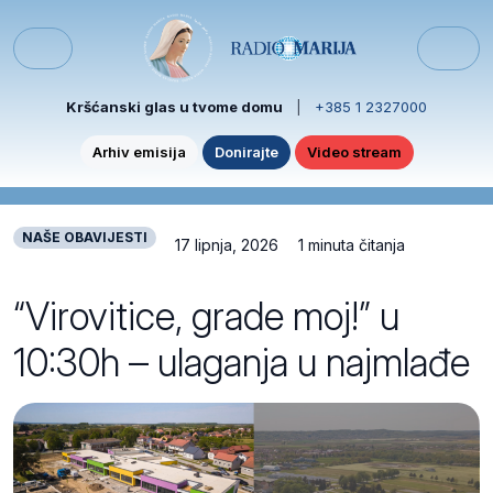
Skip to content
Skip to footer
Menu
Kršćanski glas u tvome domu
|
+385 1 2327000
Arhiv emisija
Donirajte
Video stream
NAŠE OBAVIJESTI
17 lipnja, 2026
1 minuta čitanja
“Virovitice, grade moj!” u
10:30h – ulaganja u najmlađe