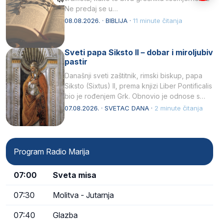
Ne predaj se u…
08.08.2026. · BIBLIJA ·
11 minute čitanja
Sveti papa Siksto II – dobar i miroljubiv
pastir
Današnji sveti zaštitnik, rimski biskup, papa
Siksto (Sixtus) II, prema knjizi Liber Pontificalis
bio je rođenjem Grk. Obnovio je odnose s
afričkim…
07.08.2026. · SVETAC DANA ·
2 minute čitanja
Program Radio Marija
07:00
Sveta misa
07:30
Molitva - Jutarnja
07:40
Glazba