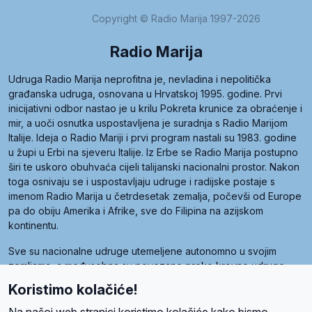
Copyright © Radio Marija 1997-2026
Radio Marija
Udruga Radio Marija neprofitna je, nevladina i nepolitička
građanska udruga, osnovana u Hrvatskoj 1995. godine. Prvi
inicijativni odbor nastao je u krilu Pokreta krunice za obraćenje i
mir, a uoči osnutka uspostavljena je suradnja s Radio Marijom
Italije. Ideja o Radio Mariji i prvi program nastali su 1983. godine
u župi u Erbi na sjeveru Italije. Iz Erbe se Radio Marija postupno
širi te uskoro obuhvaća cijeli talijanski nacionalni prostor. Nakon
toga osnivaju se i uspostavljaju udruge i radijske postaje s
imenom Radio Marija u četrdesetak zemalja, počevši od Europe
pa do obiju Amerika i Afrike, sve do Filipina na azijskom
kontinentu.
Sve su nacionalne udruge utemeljene autonomno u svojim
zemljama, a međusobna su povezane preko krovne udruge
pod nazivom Svjetska obitelj Radio Marije (World Family of
Koristimo kolačiće!
Radio Maria). Svjetsku obitelj utemeljilo je sedam članica, među
kojima je i hrvatska Udruga Radio Marija.
Na našoj web stranici koristimo kolačiće kako bismo