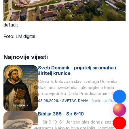
default
Foto: LM digital
Najnovije vijesti
Sveti Dominik – prijatelj siromaha i
širitelj krunice
Crkva 8. kolovoza slavi svetoga Dominika
Guzmana, svećenika i utemeljitelja Reda
propovjednika (Ordo Praedicatorum – OP).
Svojim životom, dubokom ljubavlju prema
08.08.2026. · SVETAC DANA ·
3 minute čitanja
Kristu…
Biblija 365 – Sir 6-10
Sir 6-10 6 1 Jer zao glas donosi zazor i
sramotu, kako to biva grešniku licemjernom.2