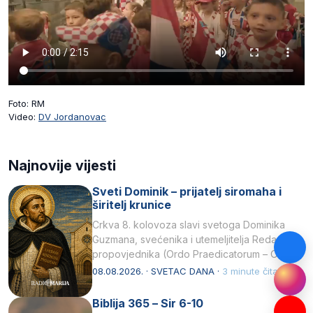
Foto: RM
Video:
DV Jordanovac
Najnovije vijesti
Sveti Dominik – prijatelj siromaha i
širitelj krunice
Crkva 8. kolovoza slavi svetoga Dominika
Guzmana, svećenika i utemeljitelja Reda
propovjednika (Ordo Praedicatorum – OP).
Svojim životom, dubokom ljubavlju prema
08.08.2026. · SVETAC DANA ·
3 minute čitanja
Kristu…
Biblija 365 – Sir 6-10