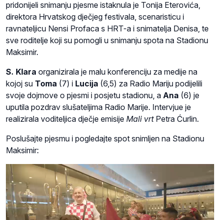
pridonijeli snimanju pjesme istaknula je Tonija Eterovića,
direktora Hrvatskog dječjeg festivala, scenaristicu i
ravnateljicu Nensi Profaca s HRT-a i snimatelja Denisa, te
sve roditelje koji su pomogli u snimanju spota na Stadionu
Maksimir.
S. Klara
organizirala je malu konferenciju za medije na
kojoj su
Toma
(7) i
Lucija
(6,5) za Radio Mariju podijelili
svoje dojmove o pjesmi i posjetu stadionu, a
Ana
(6) je
uputila pozdrav slušateljima Radio Marije. Intervjue je
realizirala voditeljica dječje emisije
Mali vrt
Petra Ćurlin.
Poslušajte pjesmu i pogledajte spot snimljen na Stadionu
Maksimir: