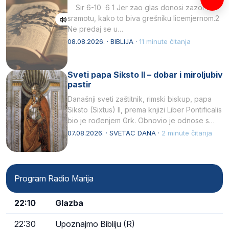
Sir 6-10 6 1 Jer zao glas donosi zazor i
sramotu, kako to biva grešniku licemjernom.2
Ne predaj se u…
08.08.2026. · BIBLIJA ·
11 minute čitanja
Sveti papa Siksto II – dobar i miroljubiv
pastir
Današnji sveti zaštitnik, rimski biskup, papa
Siksto (Sixtus) II, prema knjizi Liber Pontificalis
bio je rođenjem Grk. Obnovio je odnose s
afričkim…
07.08.2026. · SVETAC DANA ·
2 minute čitanja
Program Radio Marija
22:10
Glazba
22:30
Upoznajmo Bibliju (R)