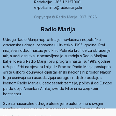
Redakcija: +385 1 2327000
e-pošta: info@radiomarija.hr
Copyright © Radio Marija 1997-2026
Radio Marija
Udruga Radio Marija neprofitna je, nevladina i nepolitička
građanska udruga, osnovana u Hrvatskoj 1995. godine. Prvi
inicijativni odbor nastao je u krilu Pokreta krunice za obraćenje i
mir, a uoči osnutka uspostavljena je suradnja s Radio Marijom
Italije. Ideja o Radio Mariji i prvi program nastali su 1983. godine
u župi u Erbi na sjeveru Italije. Iz Erbe se Radio Marija postupno
širi te uskoro obuhvaća cijeli talijanski nacionalni prostor. Nakon
toga osnivaju se i uspostavljaju udruge i radijske postaje s
imenom Radio Marija u četrdesetak zemalja, počevši od Europe
pa do obiju Amerika i Afrike, sve do Filipina na azijskom
kontinentu.
Sve su nacionalne udruge utemeljene autonomno u svojim
zemljama, a međusobna su povezane preko krovne udruge
pod nazivom Svjetska obitelj Radio Marije (World Family of