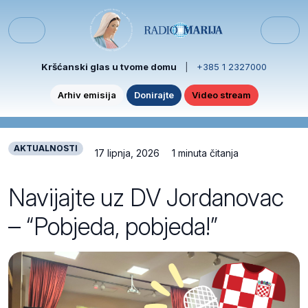
Skip to content
Skip to footer
Menu
Kršćanski glas u tvome domu
|
+385 1 2327000
Arhiv emisija
Donirajte
Video stream
AKTUALNOSTI
17 lipnja, 2026
1 minuta čitanja
Navijajte uz DV Jordanovac
– “Pobjeda, pobjeda!”