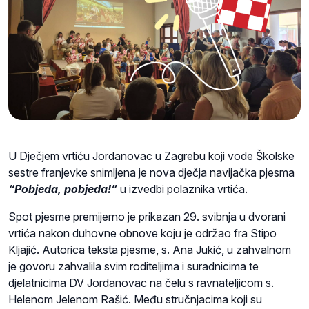
U Dječjem vrtiću Jordanovac u Zagrebu koji vode Školske
sestre franjevke snimljena je nova dječja navijačka pjesma
“Pobjeda, pobjeda!”
u izvedbi polaznika vrtića.
Spot pjesme premijerno je prikazan 29. svibnja u dvorani
vrtića nakon duhovne obnove koju je održao fra Stipo
Kljajić. Autorica teksta pjesme, s. Ana Jukić, u zahvalnom
je govoru zahvalila svim roditeljima i suradnicima te
djelatnicima DV Jordanovac na čelu s ravnateljicom s.
Helenom Jelenom Rašić. Među stručnjacima koji su