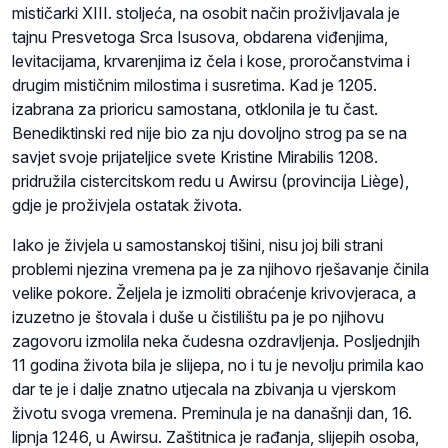
mističarki XIII. stoljeća, na osobit način proživljavala je
tajnu Presvetoga Srca Isusova, obdarena viđenjima,
levitacijama, krvarenjima iz čela i kose, proročanstvima i
drugim mističnim milostima i susretima. Kad je 1205.
izabrana za prioricu samostana, otklonila je tu čast.
Benediktinski red nije bio za nju dovoljno strog pa se na
savjet svoje prijateljice svete Kristine Mirabilis 1208.
pridružila cistercitskom redu u Awirsu (provincija Liège),
gdje je proživjela ostatak života.
Iako je živjela u samostanskoj tišini, nisu joj bili strani
problemi njezina vremena pa je za njihovo rješavanje činila
velike pokore. Željela je izmoliti obraćenje krivovjeraca, a
izuzetno je štovala i duše u čistilištu pa je po njihovu
zagovoru izmolila neka čudesna ozdravljenja. Posljednjih
11 godina života bila je slijepa, no i tu je nevolju primila kao
dar te je i dalje znatno utjecala na zbivanja u vjerskom
životu svoga vremena. Preminula je na današnji dan, 16.
lipnja 1246, u Awirsu. Zaštitnica je rađanja, slijepih osoba,