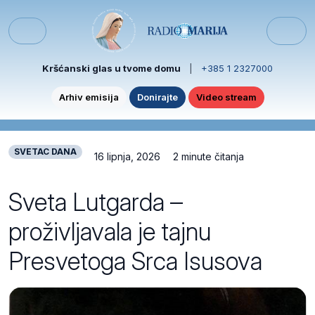
Skip to content
Skip to footer
Menu
Kršćanski glas u tvome domu
|
+385 1 2327000
Arhiv emisija
Donirajte
Video stream
SVETAC DANA
16 lipnja, 2026
2 minute čitanja
Sveta Lutgarda –
proživljavala je tajnu
Presvetoga Srca Isusova