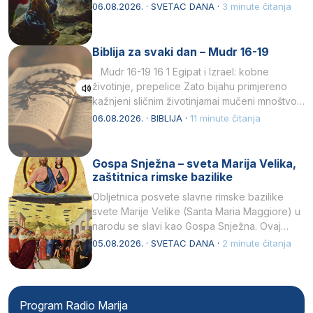
drugoj…
06.08.2026. · SVETAC DANA ·
3 minute čitanja
Biblija za svaki dan – Mudr 16-19
Mudr 16-19 16 1 Egipat i Izrael: kobne
životinje, prepelice Zato bijahu primjereno
kažnjeni sličnim životinjamai mučeni mnoštvom
kukaca.2 A narod…
06.08.2026. · BIBLIJA ·
11 minute čitanja
Gospa Snježna – sveta Marija Velika,
zaštitnica rimske bazilike
Obljetnica posvete slavne rimske bazilike
svete Marije Velike (Santa Maria Maggiore) u
narodu se slavi kao Gospa Snježna. Ovaj
naziv, Sancta Maria…
05.08.2026. · SVETAC DANA ·
2 minute čitanja
Program Radio Marija