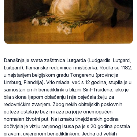
Današnja je sveta zaštitnica Lutgarda (Ludgardis, Lutgard,
Luitgard), flamanska redovnica i mističarka. Rodila se 1182.
u najstarijem belgijskom gradu Tongerenu (provincija
Limburg, Flandrija). Vrlo mlada, već s 12 godina, stupila je u
samostan crnih benediktinki u blizini Sint-Truidena, iako je
bila sklona lijepom oblačenju i nije osjećala želju za
redovničkim zvanjem. Zbog nekih obiteljskih poslovnih
poteza ostala je bez miraza pa joj je onemogućen
normalan životni put. Na izmaku tinejdžerskih godina
doživjela je viziju ranjenog Isusa pa je s 20 godina postala
pravom, uvjerenom benediktinkom. Jedna od velikih