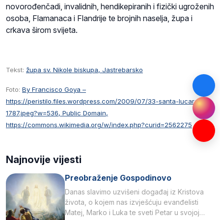
novorođenčadi, invalidnih, hendikepiranih i fizički ugroženih
osoba, Flamanaca i Flandrije te brojnih naselja, župa i
crkava širom svijeta.
Tekst:
župa sv. Nikole biskupa, Jastrebarsko
Foto:
By Francisco Goya –
https://peristilo.files.wordpress.com/2009/07/33-santa-lucarda-
1787.jpeg?w=536, Public Domain,
https://commons.wikimedia.org/w/index.php?curid=2562275
Najnovije vijesti
Preobraženje Gospodinovo
Danas slavimo uzvišeni događaj iz Kristova
života, o kojem nas izvješćuju evanđelisti
Matej, Marko i Luka te sveti Petar u svojoj