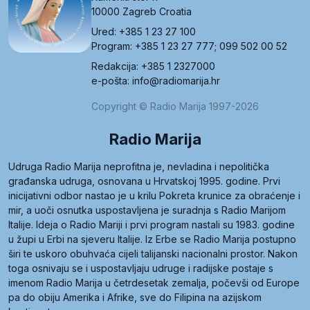
10000 Zagreb Croatia
Ured: +385 1 23 27 100
Program: +385 1 23 27 777; 099 502 00 52
Redakcija: +385 1 2327000
e-pošta: info@radiomarija.hr
Copyright © Radio Marija 1997-2026
Radio Marija
Udruga Radio Marija neprofitna je, nevladina i nepolitička
građanska udruga, osnovana u Hrvatskoj 1995. godine. Prvi
inicijativni odbor nastao je u krilu Pokreta krunice za obraćenje i
mir, a uoči osnutka uspostavljena je suradnja s Radio Marijom
Italije. Ideja o Radio Mariji i prvi program nastali su 1983. godine
u župi u Erbi na sjeveru Italije. Iz Erbe se Radio Marija postupno
širi te uskoro obuhvaća cijeli talijanski nacionalni prostor. Nakon
toga osnivaju se i uspostavljaju udruge i radijske postaje s
imenom Radio Marija u četrdesetak zemalja, počevši od Europe
pa do obiju Amerika i Afrike, sve do Filipina na azijskom