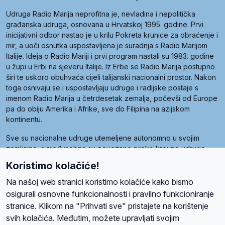
Udruga Radio Marija neprofitna je, nevladina i nepolitička
građanska udruga, osnovana u Hrvatskoj 1995. godine. Prvi
inicijativni odbor nastao je u krilu Pokreta krunice za obraćenje i
mir, a uoči osnutka uspostavljena je suradnja s Radio Marijom
Italije. Ideja o Radio Mariji i prvi program nastali su 1983. godine
u župi u Erbi na sjeveru Italije. Iz Erbe se Radio Marija postupno
širi te uskoro obuhvaća cijeli talijanski nacionalni prostor. Nakon
toga osnivaju se i uspostavljaju udruge i radijske postaje s
imenom Radio Marija u četrdesetak zemalja, počevši od Europe
pa do obiju Amerika i Afrike, sve do Filipina na azijskom
kontinentu.
Sve su nacionalne udruge utemeljene autonomno u svojim
zemljama, a međusobna su povezane preko krovne udruge
pod nazivom Svjetska obitelj Radio Marije (World Family of
Koristimo kolačiće!
Radio Maria). Svjetsku obitelj utemeljilo je sedam članica, među
kojima je i hrvatska Udruga Radio Marija.
Na našoj web stranici koristimo kolačiće kako bismo
osigurali osnovne funkcionalnosti i pravilno funkcioniranje
stranice. Klikom na "Prihvati sve" pristajete na korištenje
svih kolačića. Međutim, možete upravljati svojim