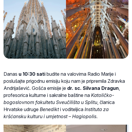
Danas
u 10:30 sati
budite na valovima Radio Marije i
poslušajte prigodnu emisiju koju nam je pripremila Zdravka
Andrijašević. Gošća emisije je
dr. sc. Silvana Dragun
,
profesorica kulturne i sakralne baštine na
Katoličko-
bogoslovnom fakultetu Sveučilišta u Splitu
, članica
Hrvatske udruge
Benedikt
i voditeljica
Instituta za
kršćansku kulturu i umjetnost – Hagiopolis
.