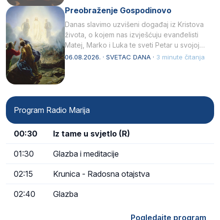
Preobraženje Gospodinovo
Danas slavimo uzvišeni događaj iz Kristova
života, o kojem nas izvješćuju evanđelisti
Matej, Marko i Luka te sveti Petar u svojoj
drugoj…
06.08.2026. · SVETAC DANA ·
3 minute čitanja
Program Radio Marija
00:30
Iz tame u svjetlo (R)
01:30
Glazba i meditacije
02:15
Krunica - Radosna otajstva
02:40
Glazba
Pogledajte program