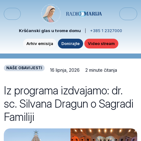
Skip to content
Skip to footer
Menu
Kršćanski glas u tvome domu
|
+385 1 2327000
Arhiv emisija
Donirajte
Video stream
NAŠE OBAVIJESTI
16 lipnja, 2026
2 minute čitanja
Iz programa izdvajamo: dr.
sc. Silvana Dragun o Sagradi
Familiji