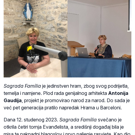
Sagrada Família
je jedinstven hram, zbog svog podrijetla,
temelja i namjene. Plod rada genijalnog arhitekta
Antonija
Gaudíja
, projekt je promovirao narod za narod. Do sada je
već pet generacija pratilo napredak Hrama u Barceloni.
Dana 12. studenog 2023.
Sagrada Família
svečano je
otkrila četiri tornja Evanđelista, a središnji događaj bila je
misa te naknadni blagoslov i prvo paljenje rasvjete. Kao dio