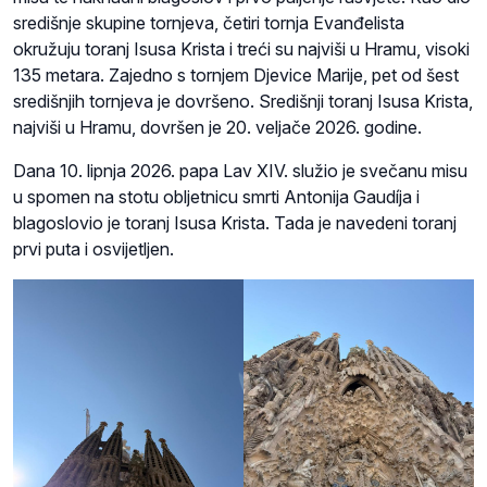
središnje skupine tornjeva, četiri tornja Evanđelista
okružuju toranj Isusa Krista i treći su najviši u Hramu, visoki
135 metara. Zajedno s tornjem Djevice Marije, pet od šest
središnjih tornjeva je dovršeno. Središnji toranj Isusa Krista,
najviši u Hramu, dovršen je 20. veljače 2026. godine.
Dana 10. lipnja 2026. papa Lav XIV. služio je svečanu misu
u spomen na stotu obljetnicu smrti Antonija Gaudíja i
blagoslovio je toranj Isusa Krista. Tada je navedeni toranj
prvi puta i osvijetljen.