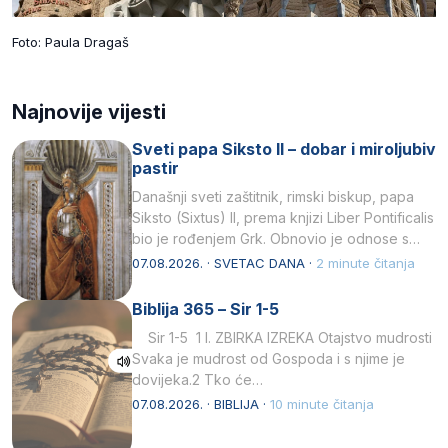
Foto: Paula Dragaš
Najnovije vijesti
Sveti papa Siksto II – dobar i miroljubiv
pastir
Današnji sveti zaštitnik, rimski biskup, papa
Siksto (Sixtus) II, prema knjizi Liber Pontificalis
bio je rođenjem Grk. Obnovio je odnose s
afričkim…
07.08.2026. · SVETAC DANA ·
2 minute čitanja
Biblija 365 – Sir 1-5
Sir 1-5 1 I. ZBIRKA IZREKA Otajstvo mudrosti
Svaka je mudrost od Gospoda i s njime je
dovijeka.2 Tko će…
07.08.2026. · BIBLIJA ·
10 minute čitanja