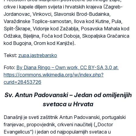
crkve i kapele diljem svijeta i hrvatskih krajeva (Zagreb-
Jordanovac, Vinkovci, Slavonski Brod-Budainka,
Varaždinske Toplice-samostan, Ilova kod Kutine, Pula,
Split-Škrape, Vidonje kod Zažablja, Posavska Mahala kod
Odžaka, Bijeljina, Foča kod Doboja, Skopaljska Gračanica
kod Bugojna, Orom kod Kanjiže).
Tekst:
zupa.jastrebarsko
Foto:
By Diana Ringo – Own work, CC BY-SA 3.0 at,
https://commons.wikimedia.org/w/index.php?
curid=28453726
Sv. Antun Padovanski – Jedan od omiljenijih
svetaca u Hrvata
Današnji je sveti zaštitnik Antun Padovanski, portugalski
franjevac, propovjednik, crkveni naučitelj („Doctor
Evangelicus“) i jedan od najpopularnijih svetaca u