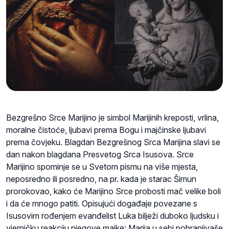
Bezgrešno Srce Marijino je simbol Marijinih kreposti, vrlina,
moralne čistoće, ljubavi prema Bogu i majčinske ljubavi
prema čovjeku. Blagdan Bezgrešnog Srca Marijina slavi se
dan nakon blagdana Presvetog Srca Isusova. Srce
Marijino spominje se u Svetom pismu na više mjesta,
neposredno ili posredno, na pr. kada je starac Šimun
prorokovao, kako će Marijino Srce probosti mač velike boli
i da će mnogo patiti. Opisujući događaje povezane s
Isusovim rođenjem evanđelist Luka bilježi duboko ljudsku i
vjerničku reakciju njegove majke: Marija u sebi pohranjivaše