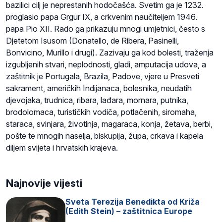
bazilici cilj je neprestanih hodočašća. Svetim ga je 1232.
proglasio papa Grgur IX, a crkvenim naučiteljem 1946.
papa Pio XII. Rado ga prikazuju mnogi umjetnici, često s
Djetetom Isusom (Donatello, de Ribera, Pasinelli,
Bonvicino, Murillo i drugi). Zazivaju ga kod bolesti, traženja
izgubljenih stvari, neplodnosti, gladi, amputacija udova, a
zaštitnik je Portugala, Brazila, Padove, vjere u Presveti
sakrament, američkih Indijanaca, bolesnika, neudatih
djevojaka, trudnica, ribara, lađara, mornara, putnika,
brodolomaca, turističkih vodiča, potlačenih, siromaha,
staraca, svinjara, životinja, magaraca, konja, žetava, berbi,
pošte te mnogih naselja, biskupija, župa, crkava i kapela
diljem svijeta i hrvatskih krajeva.
Najnovije vijesti
Sveta Terezija Benedikta od Križa
(Edith Stein) – zaštitnica Europe