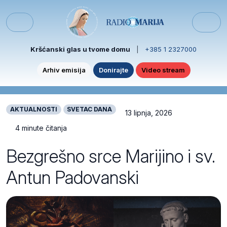
Skip to content
Skip to footer
Menu
Kršćanski glas u tvome domu
|
+385 1 2327000
Arhiv emisija
Donirajte
Video stream
AKTUALNOSTI
SVETAC DANA
13 lipnja, 2026
4 minute čitanja
Bezgrešno srce Marijino i sv.
Antun Padovanski