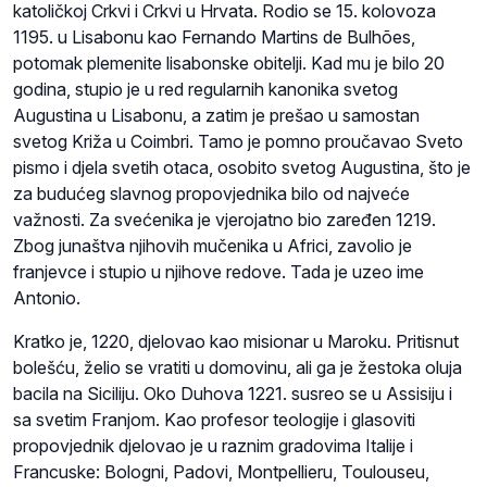
katoličkoj Crkvi i Crkvi u Hrvata. Rodio se 15. kolovoza
1195. u Lisabonu kao Fernando Martins de Bulhões,
potomak plemenite lisabonske obitelji. Kad mu je bilo 20
godina, stupio je u red regularnih kanonika svetog
Augustina u Lisabonu, a zatim je prešao u samostan
svetog Križa u Coimbri. Tamo je pomno proučavao Sveto
pismo i djela svetih otaca, osobito svetog Augustina, što je
za budućeg slavnog propovjednika bilo od najveće
važnosti. Za svećenika je vjerojatno bio zaređen 1219.
Zbog junaštva njihovih mučenika u Africi, zavolio je
franjevce i stupio u njihove redove. Tada je uzeo ime
Antonio.
Kratko je, 1220, djelovao kao misionar u Maroku. Pritisnut
bolešću, želio se vratiti u domovinu, ali ga je žestoka oluja
bacila na Siciliju. Oko Duhova 1221. susreo se u Assisiju i
sa svetim Franjom. Kao profesor teologije i glasoviti
propovjednik djelovao je u raznim gradovima Italije i
Francuske: Bologni, Padovi, Montpellieru, Toulouseu,