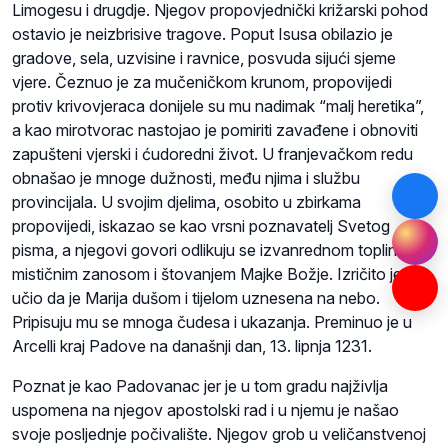
Limogesu i drugdje. Njegov propovjednički križarski pohod
ostavio je neizbrisive tragove. Poput Isusa obilazio je
gradove, sela, uzvisine i ravnice, posvuda sijući sjeme
vjere. Čeznuo je za mučeničkom krunom, propovijedi
protiv krivovjeraca donijele su mu nadimak “malj heretika”,
a kao mirotvorac nastojao je pomiriti zavađene i obnoviti
zapušteni vjerski i ćudoredni život. U franjevačkom redu
obnašao je mnoge dužnosti, među njima i službu
provincijala. U svojim djelima, osobito u zbirkama
propovijedi, iskazao se kao vrsni poznavatelj Svetog
pisma, a njegovi govori odlikuju se izvanrednom toplinom,
mističnim zanosom i štovanjem Majke Božje. Izričito je
učio da je Marija dušom i tijelom uznesena na nebo.
Pripisuju mu se mnoga čudesa i ukazanja. Preminuo je u
Arcelli kraj Padove na današnji dan, 13. lipnja 1231.
Poznat je kao Padovanac jer je u tom gradu najživlja
uspomena na njegov apostolski rad i u njemu je našao
svoje posljednje počivalište. Njegov grob u veličanstvenoj