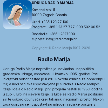
UDRUGA RADIO MARIJA
Kameniti stol 11
10000 Zagreb Croatia
Ured: +385 1 23 27 100
Program: +385 1 23 27 777; 099 502 00 52
Redakcija: +385 1 2327000
e-pošta: info@radiomarija.hr
Copyright © Radio Marija 1997-2026
Radio Marija
Udruga Radio Marija neprofitna je, nevladina i nepolitička
građanska udruga, osnovana u Hrvatskoj 1995. godine. Prvi
inicijativni odbor nastao je u krilu Pokreta krunice za obraćenje i
mir, a uoči osnutka uspostavljena je suradnja s Radio Marijom
Italije. Ideja o Radio Mariji i prvi program nastali su 1983. godine
u župi u Erbi na sjeveru Italije. Iz Erbe se Radio Marija postupno
širi te uskoro obuhvaća cijeli talijanski nacionalni prostor. Nakon
toga osnivaju se i uspostavljaju udruge i radijske postaje s