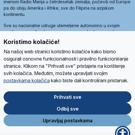
imenom Radio Marija u četrdesetak zemalja, počevši od Europe
pa do obiju Amerika i Afrike, sve do Filipina na azijskom
kontinentu.
Sve su nacionalne udruge utemeljene autonomno u svojim
zemljama, a međusobna su povezane preko krovne udruge
pod nazivom Svjetska obitelj Radio Marije (World Family of
Koristimo kolačiće!
Radio Maria). Svjetsku obitelj utemeljilo je sedam članica, među
kojima je i hrvatska Udruga Radio Marija.
Na našoj web stranici koristimo kolačiće kako bismo
osigurali osnovne funkcionalnosti i pravilno funkcioniranje
stranice. Klikom na "Prihvati sve" pristajete na korištenje
svih kolačića. Međutim, možete upravljati svojim
O nama
Radio
Program
Volonteri
Prijatelji
Kontakt
Pravila privatnosti
postavkama kolačića
kako biste dali kontrolirani pristanak.
Kolačići
Uvjeti korištenja
Ova stranica je zaštićena Google reCAPTCHA sustavom
Prihvati sve
Odbij sve
App
Google
Store
Play
Upravljaj postavkama
Design and development
SIK
&
C-Tel