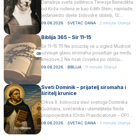
Današnja sveta zaštitnica Terezija Benedikta
od Križa rođena je kao Edith Stein, najmlađe,
jedanaesto dijete židovske obitelji, 12.
listopada 1891, u Wrocławu…
09.08.2026. · SVETAC DANA ·
2 minute čitanja
Biblija 365 – Sir 11–15
Sir 11–15 111 Ne pouzdaj se u izgled Mudrost
uzvisuje glavu siromahui posađuje ga među
knezove.2 Ne hvali čovjeka po obličju
njegovui…
09.08.2026. · BIBLIJA ·
11 minute čitanja
Sveti Dominik – prijatelj siromaha i
širitelj krunice
Crkva 8. kolovoza slavi svetoga Dominika
Guzmana, svećenika i utemeljitelja Reda
propovjednika (Ordo Praedicatorum – OP).
Svojim životom, dubokom ljubavlju prema
08.08.2026. · SVETAC DANA ·
3 minute čitanja
Kristu…