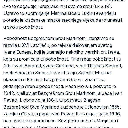
sve te događaje i prebiraše ih u svome srcu (Lk 2,19).
Upravo to spominjanje Marijina srca u Lukinu evanđelju
potaklo je kršćanske mistike srednjega vijeka da to unesu i
u svoju pobožnost.
Pobožnost Bezgrešnom Srcu Marijinom intenzivno se
razvila u XVII. stoljeću, ponajviše djelovanjem svetog
Ivana Eudesa, koji je utemeljio nekoliko vjerskih društava,
koja su promicala tu pobožnost. Prije njega pobožnost su
širili i sveti Bernard, sveta Gertruda, sveti Thomas Beckett,
sveti Bernardin Sienski i sveti Franjo Saleški. Marijina
ukazanja u Fatimi s Bezgrešnim Srcem, znatno su
pridonijela širenju pobožnosti. Papa Pio XII. posvetio je
1942. cijeli svijet Bezgrešnom Srcu Marijinom, a papa Ivan
Pavao II. obnovio je 1984. tu posvetu. Blagdan
Bezgrešnog Srca Marijinog službeno je ustanovljen 1855.
za cijelu Crkvu, a papa Ivan Pavao II. uzdigao ga je 1996.
na obvezatni spomendan. Bezgrešnom Srcu Marijinom i
Prečistom Srcu Marijinom posvećene su mnoge župe,