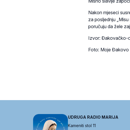
Misno slavlje započi
Nakon mjeseci susret
za posljednju „Misu
poručuju da žele zaj
Izvor: Đakovačko-o
Foto: Moje Đakovo
UDRUGA RADIO MARIJA
Kameniti stol 11