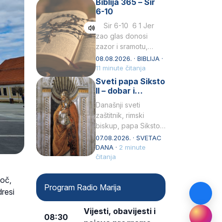
Biblija 365 – Sir
Praedicatorum – OP).
6-10
Svojim životom,
dubokom ljubavlju
Sir 6-10 6 1 Jer
prema Kristu…
zao glas donosi
zazor i sramotu,
kako to biva
08.08.2026. · BIBLIJA ·
grešniku
11 minute čitanja
licemjernom.2 Ne
Sveti papa Siksto
predaj se u…
II – dobar i
miroljubiv pastir
Današnji sveti
zaštitnik, rimski
biskup, papa Siksto
(Sixtus) II, prema
07.08.2026. · SVETAC
knjizi Liber
DANA ·
2 minute
Pontificalis bio je
čitanja
rođenjem Grk.
Obnovio je odnose s
ioč,
Program Radio Marija
afričkim…
dresi
Vijesti, obavijesti i
08:30