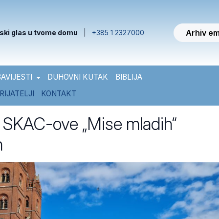
Arhiv em
ski glas u tvome domu
|
+385 1 2327000
AVIJESTI
DUHOVNI KUTAK
BIBLIJA
RIJATELJI
KONTAKT
 SKAC-ove „Mise mladih“
m