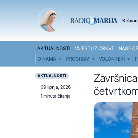
Skip to content
Skip to footer
Kršćan
AKTUALNOSTI
VIJESTI IZ CRKVE
NAŠE OB
O NAMA
PROGRAM
VOLONTERI
P
Završnica
AKTUALNOSTI
četvrtko
09 lipnja, 2026
1 minuta čitanja