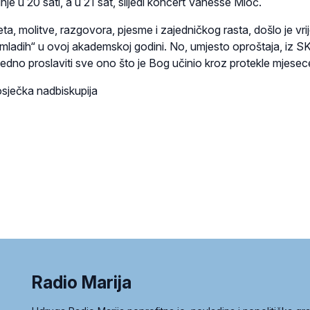
nje u 20 sati, a u 21 sat, slijedi koncert Vanesse Mioč.
a, molitve, razgovora, pjesme i zajedničkog rasta, došlo je vr
 mladih“ u ovoj akademskoj godini. No, umjesto oproštaja, iz 
edno proslaviti sve ono što je Bog učinio kroz protekle mjesec
sječka nadbiskupija
Radio Marija