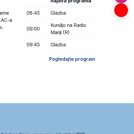
najava programa
08:45
Glazba
ijeme
SKAC-a
Kursiljo na Radio
e.
09:00
Mariji (R)
09:45
Glazba
Pogledajte program