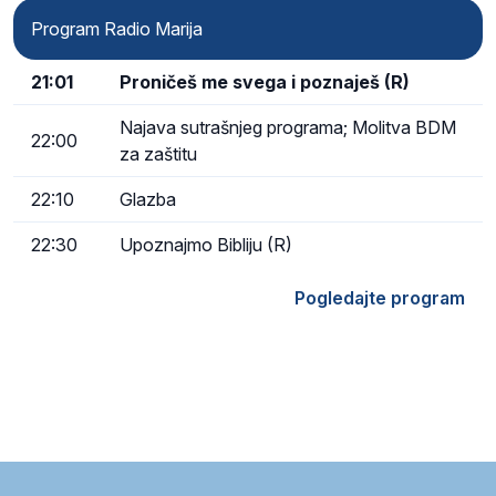
Program Radio Marija
21:01
Proničeš me svega i poznaješ (R)
Najava sutrašnjeg programa; Molitva BDM
22:00
za zaštitu
22:10
Glazba
22:30
Upoznajmo Bibliju (R)
Pogledajte program