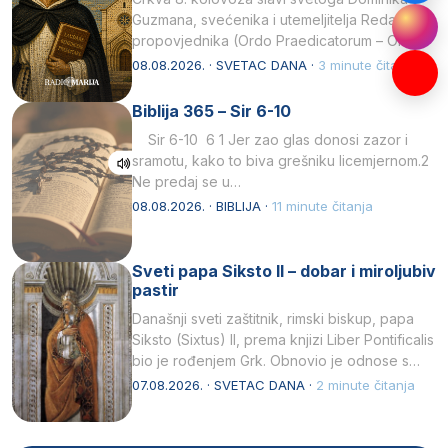
Guzmana, svećenika i utemeljitelja Reda
propovjednika (Ordo Praedicatorum – OP).
Svojim životom, dubokom ljubavlju prema
08.08.2026. · SVETAC DANA ·
3 minute čitanja
Kristu…
Biblija 365 – Sir 6-10
Sir 6-10 6 1 Jer zao glas donosi zazor i
sramotu, kako to biva grešniku licemjernom.2
Ne predaj se u…
08.08.2026. · BIBLIJA ·
11 minute čitanja
Sveti papa Siksto II – dobar i miroljubiv
pastir
Današnji sveti zaštitnik, rimski biskup, papa
Siksto (Sixtus) II, prema knjizi Liber Pontificalis
bio je rođenjem Grk. Obnovio je odnose s
afričkim…
07.08.2026. · SVETAC DANA ·
2 minute čitanja