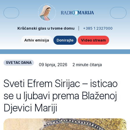
Skip to content
Skip to footer
Menu
Kršćanski glas u tvome domu
|
+385 1 2327000
Arhiv emisija
Donirajte
Video stream
SVETAC DANA
09 lipnja, 2026
2 minute čitanja
Sveti Efrem Sirijac – isticao
se u ljubavi prema Blaženoj
Djevici Mariji