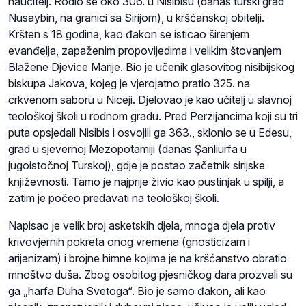
naučitelj. Rodio se oko 306. u Nisibisu (danas turski grad
Nusaybin, na granici sa Sirijom), u kršćanskoj obitelji.
Kršten s 18 godina, kao đakon se isticao širenjem
evanđelja, zapaženim propovijedima i velikim štovanjem
Blažene Djevice Marije. Bio je učenik glasovitog nisibijskog
biskupa Jakova, kojeg je vjerojatno pratio 325. na
crkvenom saboru u Niceji. Djelovao je kao učitelj u slavnoj
teološkoj školi u rodnom gradu. Pred Perzijancima koji su tri
puta opsjedali Nisibis i osvojili ga 363., sklonio se u Edesu,
grad u sjevernoj Mezopotamiji (danas Şanliurfa u
jugoistočnoj Turskoj), gdje je postao začetnik sirijske
književnosti. Tamo je najprije živio kao pustinjak u spilji, a
zatim je počeo predavati na teološkoj školi.
Napisao je velik broj asketskih djela, mnoga djela protiv
krivovjernih pokreta onog vremena (gnosticizam i
arijanizam) i brojne himne kojima je na kršćanstvo obratio
mnoštvo duša. Zbog osobitog pjesničkog dara prozvali su
ga „harfa Duha Svetoga“. Bio je samo đakon, ali kao