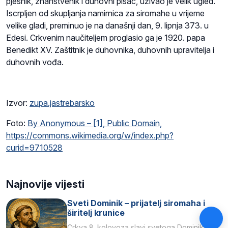
pjesnik, znanstvenik i duhovni pisac, uživao je velik ugled.
Iscrpljen od skupljanja namirnica za siromahe u vrijeme
velike gladi, preminuo je na današnji dan, 9. lipnja 373. u
Edesi. Crkvenim naučiteljem proglasio ga je 1920. papa
Benedikt XV. Zaštitnik je duhovnika, duhovnih upravitelja i
duhovnih vođa.
Izvor:
zupa.jastrebarsko
Foto:
By Anonymous – [1], Public Domain,
https://commons.wikimedia.org/w/index.php?
curid=9710528
Najnovije vijesti
Sveti Dominik – prijatelj siromaha i
širitelj krunice
Crkva 8. kolovoza slavi svetoga Dominika