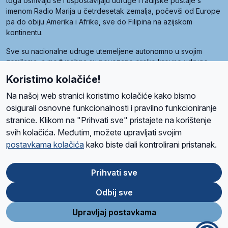
toga osnivaju se i uspostavljaju udruge i radijske postaje s
imenom Radio Marija u četrdesetak zemalja, počevši od Europe
pa do obiju Amerika i Afrike, sve do Filipina na azijskom
kontinentu.
Sve su nacionalne udruge utemeljene autonomno u svojim
zemljama, a međusobna su povezane preko krovne udruge
pod nazivom Svjetska obitelj Radio Marije (World Family of
Koristimo kolačiće!
Radio Maria). Svjetsku obitelj utemeljilo je sedam članica, među
kojima je i hrvatska Udruga Radio Marija.
Na našoj web stranici koristimo kolačiće kako bismo
osigurali osnovne funkcionalnosti i pravilno funkcioniranje
stranice. Klikom na "Prihvati sve" pristajete na korištenje
svih kolačića. Međutim, možete upravljati svojim
O nama
Radio
Program
Volonteri
Prijatelji
Kontakt
Pravila privatnosti
postavkama kolačića
kako biste dali kontrolirani pristanak.
Kolačići
Uvjeti korištenja
Ova stranica je zaštićena Google reCAPTCHA sustavom
Prihvati sve
Odbij sve
App
Google
Store
Play
Upravljaj postavkama
Design and development
SIK
&
C-Tel